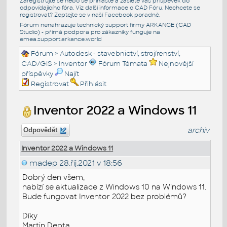
Zaregistrujte se nebo se přihlašte a zašlete váš příspěvek do
odpovídajícího fóra. Viz další informace o
CAD Fóru
. Nechcete se
registrovat? Zeptejte se v naší
Facebook poradně
.
Fórum nenahrazuje technický support firmy ARKANCE (CAD
Studio) - přímá podpora pro zákazníky funguje na
emea.support.arkance.world
Fórum
>
Autodesk - stavebnictví, strojírenství,
CAD/GIS
>
Inventor
Fórum Témata
Nejnovější
příspěvky
Najít
Registrovat
Přihlásit
Inventor 2022 a Windows 11
archiv
Odpovědět
Inventor 2022 a Windows 11
madep
28.říj.2021 v 18:56
Dobrý den všem,
nabízí se aktualizace z Windows 10 na Windows 11.
Bude fungovat Inventor 2022 bez problémů?
Díky
Martin Depta