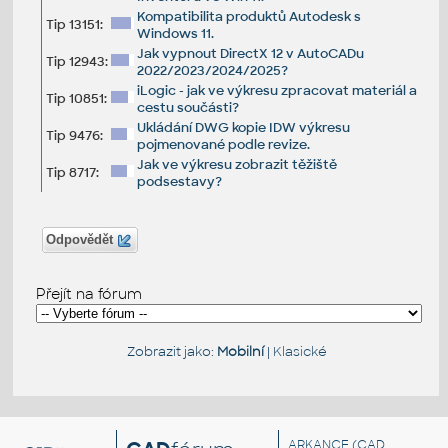
Kompatibilita produktů Autodesk s
Tip 13151:
Windows 11.
Jak vypnout DirectX 12 v AutoCADu
Tip 12943:
2022/2023/2024/2025?
iLogic - jak ve výkresu zpracovat materiál a
Tip 10851:
cestu součásti?
Ukládání DWG kopie IDW výkresu
Tip 9476:
pojmenované podle revize.
Jak ve výkresu zobrazit těžiště
Tip 8717:
podsestavy?
Odpovědět
Přejít na fórum
Zobrazit jako:
Mobilní
|
Klasické
ARKANCE
(CAD