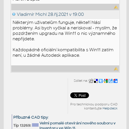
Vladimír Michl
28.říj.2021 v 19:00
Některým uživatelům funguje, někteří hlásí
problémy. Asi bych vyčkal a neriskoval - myslím, že
pozdržením upgradu na Win11 o nic významného
nepřijdete.
Každopádně oficiální kompatibilita s Win11 zatím
není, u žádné Autodesk aplikace.
Sdílet na:
Pro technickou podporu CAD
kontaktujte
Helpdesk
Příbuzné CAD tipy
:
Velmi pomalé otevírání nového souboru v
Tip 13269:
Inventoru ve Win 11.