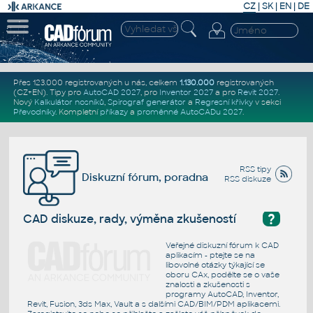
CZ
|
SK
|
EN
|
DE
Přes 123.000 registrovaných u nás, celkem
1.130.000
registrovaných
(CZ+EN)
. Tipy pro
AutoCAD 2027
, pro
Inventor 2027
a pro
Revit 2027
.
Nový
Kalkulátor nosníků
,
Spirograf generátor
a
Regresní křivky
v sekci
Převodníky
.
Kompletní
příkazy
a
proměnné AutoCADu 2027
.
RSS tipy
Diskuzní fórum, poradna
RSS diskuze
?
CAD diskuze, rady, výměna zkušeností
Veřejné diskuzní fórum k CAD
aplikacím - ptejte se na
libovolné otázky týkající se
oboru CAx, podělte se o vaše
znalosti a zkušenosti s
programy AutoCAD, Inventor,
Revit, Fusion, 3ds Max, Vault a s dalšími CAD/BIM/PDM aplikacemi.