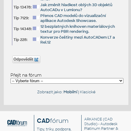
Jak změnit hladkost oblých 3D objektů
Tip 13478:
AutoCADu v Lumionu?
Přenos CAD modelů do vizualizační
Tip 7129:
aplikace Autodesk Showcase.
12 bezplatných knihoven materiálových
Tip 14348:
textur pro PBR rendering.
Konverze češtiny mezi AutoCADem LT a
Tip 228:
Rel.12
Odpovědět
Přejít na fórum
Zobrazit jako:
Mobilní
|
Klasické
CAD
fórum
ARKANCE
(CAD
Studio) - Autodesk
Platinum Partner &
Tipy, triky, podpora,