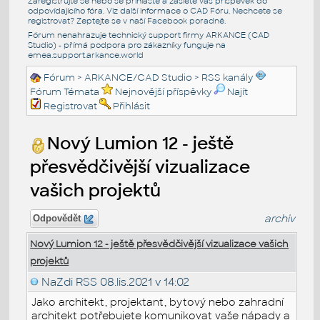
Zaregistrujte se nebo se přihlašte a zašlete váš příspěvek do
odpovídajícího fóra. Viz další informace o
CAD Fóru
. Nechcete se
registrovat? Zeptejte se v naší
Facebook poradně
.
Fórum nenahrazuje technický support firmy ARKANCE (CAD
Studio) - přímá podpora pro zákazníky funguje na
emea.support.arkance.world
Fórum
>
ARKANCE/CAD Studio
>
RSS kanály
Fórum Témata
Nejnovější příspěvky
Najít
Registrovat
Přihlásit
Nový Lumion 12 - ještě
přesvědčivější vizualizace
vašich projektů
archiv
Odpovědět
Nový Lumion 12 - ještě přesvědčivější vizualizace vašich
projektů
NaZdi RSS
08.lis.2021 v 14:02
Jako architekt, projektant, bytový nebo zahradní
architekt potřebujete komunikovat vaše nápady a