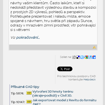
návrhy vašim klientům. Často laikům, kteří si
nedokáží představit výslednou stavbu a kompozici
z prostých 2D výkresů, pohledů a perspektiv.
Potřebujete prezentovat i náladu místa, emoce
spojené s návrhem, hru světla při západu Slunce,
odrazy v mrazivém zimní prostředí, vítr pohrávající
si s větvemi
Viz
pokračování...
Sdílet na:
Pro technickou podporu CAD
kontaktujte
Helpdesk
Příbuzné CAD tipy
:
Vytvoření 3D hmoty terénu
Tip 5874:
(okraje+podloží) v Civil 3D.
Jak exportovat model z Revitu do formátu
Tip 10147:
.DAE?