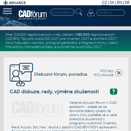
CZ
|
SK
|
EN
|
DE
Přes 123.000 registrovaných u nás, celkem
1.130.000
registrovaných
(CZ+EN)
. Tipy pro
AutoCAD 2027
, pro
Inventor 2027
a pro
Revit 2027
.
Nový
Kalkulátor nosníků
,
Spirograf generátor
a
Regresní křivky
v sekci
Převodníky
.
Kompletní
příkazy
a
proměnné AutoCADu 2027
.
RSS tipy
Diskuzní fórum, poradna
RSS diskuze
?
CAD diskuze, rady, výměna zkušeností
Veřejné diskuzní fórum k CAD
aplikacím - ptejte se na
libovolné otázky týkající se
oboru CAx, podělte se o vaše
znalosti a zkušenosti s
programy AutoCAD, Inventor,
Revit, Fusion, 3ds Max, Vault a s dalšími CAD/BIM/PDM aplikacemi.