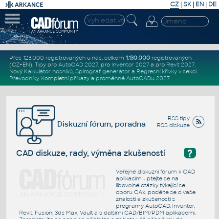
CZ
|
SK
|
EN
|
DE
Přes 123.000 registrovaných u nás, celkem
1.130.000
registrovaných
(CZ+EN)
. Tipy pro
AutoCAD 2027
, pro
Inventor 2027
a pro
Revit 2027
.
Nový
Kalkulátor nosníků
,
Spirograf generátor
a
Regresní křivky
v sekci
Převodníky
.
Kompletní
příkazy
a
proměnné AutoCADu 2027
.
RSS tipy
Diskuzní fórum, poradna
RSS diskuze
?
CAD diskuze, rady, výměna zkušeností
Veřejné diskuzní fórum k CAD
aplikacím - ptejte se na
libovolné otázky týkající se
oboru CAx, podělte se o vaše
znalosti a zkušenosti s
programy AutoCAD, Inventor,
Revit, Fusion, 3ds Max, Vault a s dalšími CAD/BIM/PDM aplikacemi.