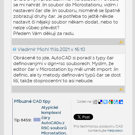
se mi nahrát .lin soubor do Microstationu, vidím i
nastavení čar dle .lin souboru, nicméně se špatně
zobrazují druhy čar. Je potřeba to ještě někde
nastavit či nějaký soubor někam dodat, nebo to
nelze vůbec převést?
Předem Vám děkuji za radu.
Vladimír Michl
11.lis.2021 v 16:10
Obráceně to jde, AutoCAD si poradí s typy čar
definovanými v dgn+rsc souborech. Myslím, že
editor čar v Microstation by měl umět import .lin
definic, ale ty metody definování typů čar se dost
liší, takže stoprocentní to asi nebude.
Příbuzné CAD tipy
:
Sdílet na:
Atypické
komplexní
čáry
Tip 8459:
AutoCADu z
Pro technickou podporu CAD
RSC souborů
kontaktujte
Helpdesk
Microstation.