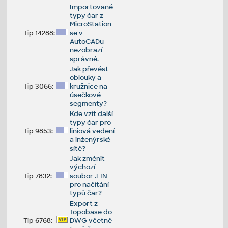
Importované
typy čar z
MicroStation
Tip 14288:
se v
AutoCADu
nezobrazí
správně.
Jak převést
oblouky a
Tip 3066:
kružnice na
úsečkové
segmenty?
Kde vzít další
typy čar pro
Tip 9853:
liniová vedení
a inženýrské
sítě?
Jak změnit
výchozí
Tip 7832:
soubor .LIN
pro načítání
typů čar?
Export z
Topobase do
Tip 6768:
DWG včetně