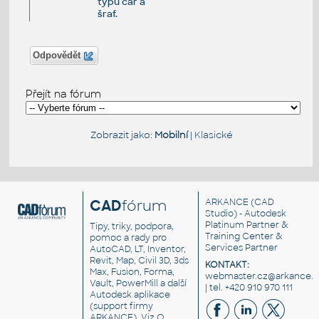
typů čar a
šraf.
Odpovědět
Přejít na fórum
Zobrazit jako:
Mobilní
|
Klasické
CAD
fórum
ARKANCE
(CAD
Studio) - Autodesk
Platinum Partner &
Tipy, triky, podpora,
Training Center &
pomoc a rady pro
Services Partner
AutoCAD, LT, Inventor,
Revit, Map, Civil 3D, 3ds
KONTAKT:
Max, Fusion, Forma,
webmaster.cz@arkance.w
Vault, PowerMill a další
| tel. +420 910 970 111
Autodesk aplikace
(support firmy
ARKANCE). Viz
O