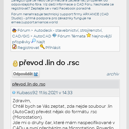
Zaregistrujte se nebo se přihlašte a zašlete váš příspěvek do
odpovídajícího fóra. Viz další informace o
CAD Fóru
. Nechcete se
registrovat? Zeptejte se v naší
Facebook poradně
.
Fórum nenahrazuje technický support firmy ARKANCE (CAD
Studio) - přímá podpora pro zákazníky funguje na
emea.support.arkance.world
Fórum
>
Autodesk - stavebnictví, strojírenství,
CAD/GIS
>
AutoCAD
Fórum Témata
Nejnovější
příspěvky
Najít
Registrovat
Přihlásit
převod .lin do .rsc
archiv
Odpovědět
převod .lin do .rsc
Kubass92
11.lis.2021 v 14:33
Zdravím,
Chtěl bych se Vás zeptat, zda nejde soubour .lin
(AutoCad) převést nějak do formátu .rsc
(Microstation).
Jde mi o druhy čar, které mám naspecifikované v
CADu a nyní přecházím na Microstation. Povedlo