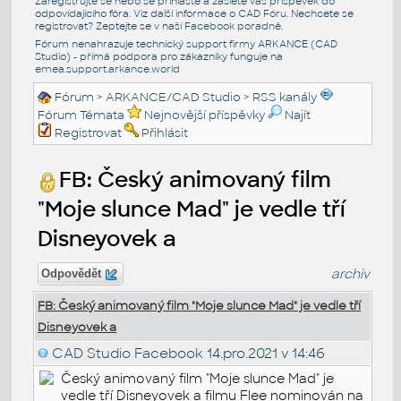
Zaregistrujte se nebo se přihlašte a zašlete váš příspěvek do
odpovídajícího fóra. Viz další informace o
CAD Fóru
. Nechcete se
registrovat? Zeptejte se v naší
Facebook poradně
.
Fórum nenahrazuje technický support firmy ARKANCE (CAD
Studio) - přímá podpora pro zákazníky funguje na
emea.support.arkance.world
Fórum
>
ARKANCE/CAD Studio
>
RSS kanály
Fórum Témata
Nejnovější příspěvky
Najít
Registrovat
Přihlásit
FB: Český animovaný film
"Moje slunce Mad" je vedle tří
Disneyovek a
archiv
Odpovědět
FB: Český animovaný film "Moje slunce Mad" je vedle tří
Disneyovek a
CAD Studio Facebook
14.pro.2021 v 14:46
Český animovaný film "Moje slunce Mad" je
vedle tří Disneyovek a filmu Flee nominován na