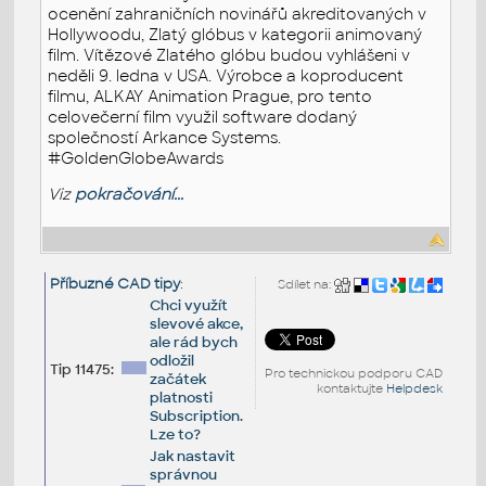
ocenění zahraničních novinářů akreditovaných v
Hollywoodu, Zlatý glóbus v kategorii animovaný
film. Vítězové Zlatého glóbu budou vyhlášeni v
neděli 9. ledna v USA. Výrobce a koproducent
filmu, ALKAY Animation Prague, pro tento
celovečerní film využil software dodaný
společností Arkance Systems.
#GoldenGlobeAwards
Viz
pokračování...
Příbuzné CAD tipy
:
Sdílet na:
Chci využít
slevové akce,
ale rád bych
odložil
Tip 11475:
Pro technickou podporu CAD
začátek
kontaktujte
Helpdesk
platnosti
Subscription.
Lze to?
Jak nastavit
správnou