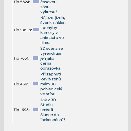
Tip 5824:
časovou
zónu
výkresu?
Nájezd, jízda,
švenk, náklon
- pohyby
Tip 13838:
kamery v
animaci a ve
filmu.
3D scéna se
vyrendruje
Tip 7651:
jen jako
černá
obrazovka.
Při zapnutí
Revit-stínů
Tip 4595:
mám 3D
pohled celý
ve stínu.
Jak v 3D
Studiu
Tip 1698:
umístit
Slunce do
"nekonečna"?