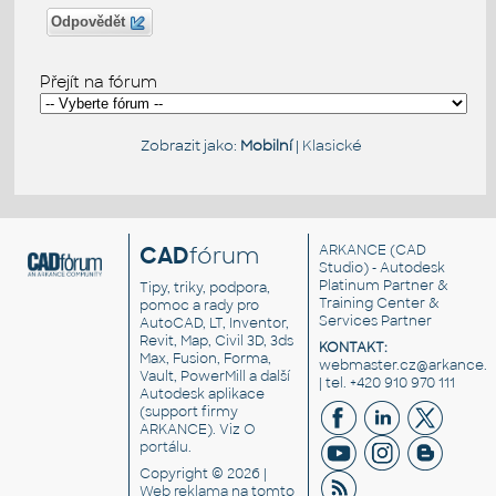
Odpovědět
Přejít na fórum
Zobrazit jako:
Mobilní
|
Klasické
CAD
fórum
ARKANCE
(CAD
Studio) - Autodesk
Platinum Partner &
Tipy, triky, podpora,
Training Center &
pomoc a rady pro
Services Partner
AutoCAD, LT, Inventor,
Revit, Map, Civil 3D, 3ds
KONTAKT:
Max, Fusion, Forma,
webmaster.cz@arkance.w
Vault, PowerMill a další
| tel. +420 910 970 111
Autodesk aplikace
(support firmy
ARKANCE). Viz
O
portálu
.
Copyright © 2026 |
Web reklama
na tomto