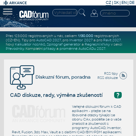
CZ
|
SK
|
EN
|
DE
Přes 123.000 registrovaných u nás, celkem
1.130.000
registrovaných
(CZ+EN)
. Tipy pro
AutoCAD 2027
, pro
Inventor 2027
a pro
Revit 2027
.
Nový
Kalkulátor nosníků
,
Spirograf generátor
a
Regresní křivky
v sekci
Převodníky
.
Kompletní
příkazy
a
proměnné AutoCADu 2027
.
RSS tipy
Diskuzní fórum, poradna
RSS diskuze
?
CAD diskuze, rady, výměna zkušeností
Veřejné diskuzní fórum k CAD
aplikacím - ptejte se na
libovolné otázky týkající se
oboru CAx, podělte se o vaše
znalosti a zkušenosti s
programy AutoCAD, Inventor,
Revit, Fusion, 3ds Max, Vault a s dalšími CAD/BIM/PDM aplikacemi.