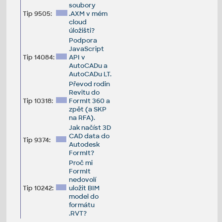
soubory
Tip 9505:
.AXM v mém
cloud
úložišti?
Podpora
JavaScript
Tip 14084:
API v
AutoCADu a
AutoCADu LT.
Převod rodin
Revitu do
Tip 10318:
FormIt 360 a
zpět (a SKP
na RFA).
Jak načíst 3D
CAD data do
Tip 9374:
Autodesk
FormIt?
Proč mi
FormIt
nedovolí
Tip 10242:
uložit BIM
model do
formátu
.RVT?