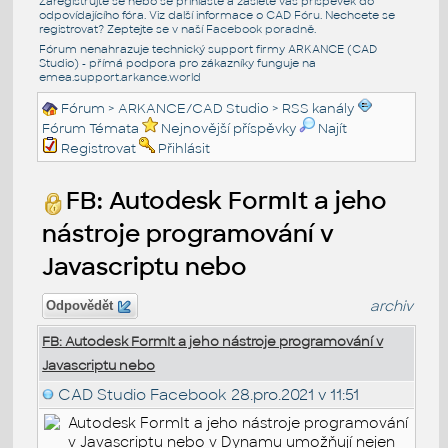
Zaregistrujte se nebo se přihlašte a zašlete váš příspěvek do
odpovídajícího fóra. Viz další informace o
CAD Fóru
. Nechcete se
registrovat? Zeptejte se v naší
Facebook poradně
.
Fórum nenahrazuje technický support firmy ARKANCE (CAD
Studio) - přímá podpora pro zákazníky funguje na
emea.support.arkance.world
Fórum
>
ARKANCE/CAD Studio
>
RSS kanály
Fórum Témata
Nejnovější příspěvky
Najít
Registrovat
Přihlásit
FB: Autodesk FormIt a jeho
nástroje programování v
Javascriptu nebo
archiv
Odpovědět
FB: Autodesk FormIt a jeho nástroje programování v
Javascriptu nebo
CAD Studio Facebook
28.pro.2021 v 11:51
Autodesk FormIt a jeho nástroje programování
v Javascriptu nebo v Dynamu umožňují nejen