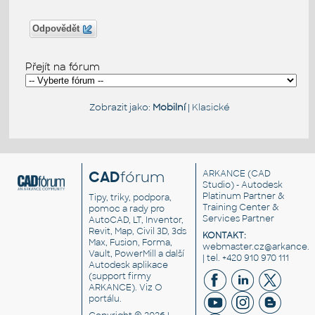
Odpovědět
Přejít na fórum
Zobrazit jako:
Mobilní
|
Klasické
CAD
fórum
ARKANCE
(CAD
Studio) - Autodesk
Platinum Partner &
Tipy, triky, podpora,
Training Center &
pomoc a rady pro
Services Partner
AutoCAD, LT, Inventor,
Revit, Map, Civil 3D, 3ds
KONTAKT:
Max, Fusion, Forma,
webmaster.cz@arkance.w
Vault, PowerMill a další
| tel. +420 910 970 111
Autodesk aplikace
(support firmy
ARKANCE). Viz
O
portálu
.