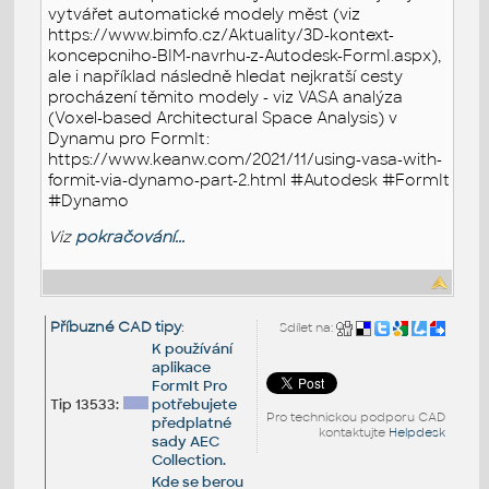
vytvářet automatické modely měst (viz
https://www.bimfo.cz/Aktuality/3D-kontext-
koncepcniho-BIM-navrhu-z-Autodesk-FormI.aspx),
ale i například následně hledat nejkratší cesty
procházení těmito modely - viz VASA analýza
(Voxel-based Architectural Space Analysis) v
Dynamu pro FormIt:
https://www.keanw.com/2021/11/using-vasa-with-
formit-via-dynamo-part-2.html #Autodesk #FormIt
#Dynamo
Viz
pokračování...
Příbuzné CAD tipy
:
Sdílet na:
K používání
aplikace
FormIt Pro
Tip 13533:
potřebujete
Pro technickou podporu CAD
předplatné
kontaktujte
Helpdesk
sady AEC
Collection.
Kde se berou