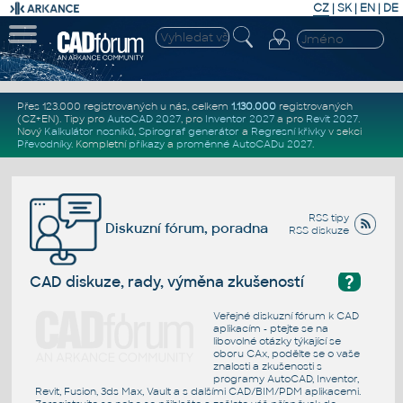
CZ
|
SK
|
EN
|
DE
Přes 123.000 registrovaných u nás, celkem
1.130.000
registrovaných
(CZ+EN)
. Tipy pro
AutoCAD 2027
, pro
Inventor 2027
a pro
Revit 2027
.
Nový
Kalkulátor nosníků
,
Spirograf generátor
a
Regresní křivky
v sekci
Převodníky
.
Kompletní
příkazy
a
proměnné AutoCADu 2027
.
RSS tipy
Diskuzní fórum, poradna
RSS diskuze
?
CAD diskuze, rady, výměna zkušeností
Veřejné diskuzní fórum k CAD
aplikacím - ptejte se na
libovolné otázky týkající se
oboru CAx, podělte se o vaše
znalosti a zkušenosti s
programy AutoCAD, Inventor,
Revit, Fusion, 3ds Max, Vault a s dalšími CAD/BIM/PDM aplikacemi.