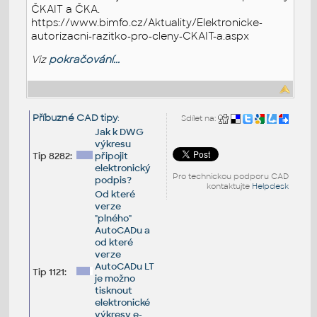
ČKAIT a ČKA.
https://www.bimfo.cz/Aktuality/Elektronicke-
autorizacni-razitko-pro-cleny-CKAIT-a.aspx
Viz
pokračování...
Příbuzné CAD tipy
:
Sdílet na:
Jak k DWG
výkresu
Tip 8282:
připojit
elektronický
Pro technickou podporu CAD
podpis?
kontaktujte
Helpdesk
Od které
verze
"plného"
AutoCADu a
od které
verze
AutoCADu LT
Tip 1121:
je možno
tisknout
elektronické
výkresy e-