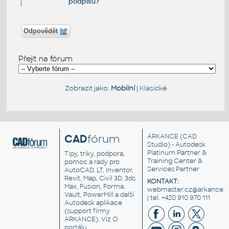
podpisu?
Odpovědět
Přejít na fórum
Zobrazit jako:
Mobilní
|
Klasické
CAD
fórum
ARKANCE
(CAD
Studio) - Autodesk
Platinum Partner &
Tipy, triky, podpora,
Training Center &
pomoc a rady pro
Services Partner
AutoCAD, LT, Inventor,
Revit, Map, Civil 3D, 3ds
KONTAKT:
Max, Fusion, Forma,
webmaster.cz@arkance.w
Vault, PowerMill a další
| tel. +420 910 970 111
Autodesk aplikace
(support firmy
ARKANCE). Viz
O
portálu
.