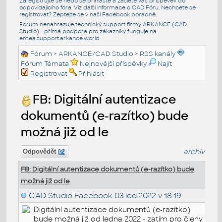
Zaregistrujte se nebo se přihlašte a zašlete váš příspěvek do
odpovídajícího fóra. Viz další informace o
CAD Fóru
. Nechcete se
registrovat? Zeptejte se v naší
Facebook poradně
.
Fórum nenahrazuje technický support firmy ARKANCE (CAD
Studio) - přímá podpora pro zákazníky funguje na
emea.support.arkance.world
Fórum
>
ARKANCE/CAD Studio
>
RSS kanály
Fórum Témata
Nejnovější příspěvky
Najít
Registrovat
Přihlásit
FB: Digitální autentizace
dokumentů (e-razítko) bude
možná již od le
archiv
Odpovědět
FB: Digitální autentizace dokumentů (e-razítko) bude
možná již od le
CAD Studio Facebook
03.led.2022 v 18:19
Digitální autentizace dokumentů (e-razítko)
bude možná již od ledna 2022 - zatím pro členy