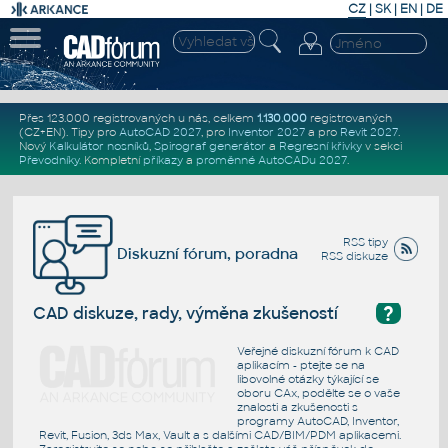
CZ
|
SK
|
EN
|
DE
Přes 123.000 registrovaných u nás, celkem
1.130.000
registrovaných
(CZ+EN)
. Tipy pro
AutoCAD 2027
, pro
Inventor 2027
a pro
Revit 2027
.
Nový
Kalkulátor nosníků
,
Spirograf generátor
a
Regresní křivky
v sekci
Převodníky
.
Kompletní
příkazy
a
proměnné AutoCADu 2027
.
RSS tipy
Diskuzní fórum, poradna
RSS diskuze
?
CAD diskuze, rady, výměna zkušeností
Veřejné diskuzní fórum k CAD
aplikacím - ptejte se na
libovolné otázky týkající se
oboru CAx, podělte se o vaše
znalosti a zkušenosti s
programy AutoCAD, Inventor,
Revit, Fusion, 3ds Max, Vault a s dalšími CAD/BIM/PDM aplikacemi.