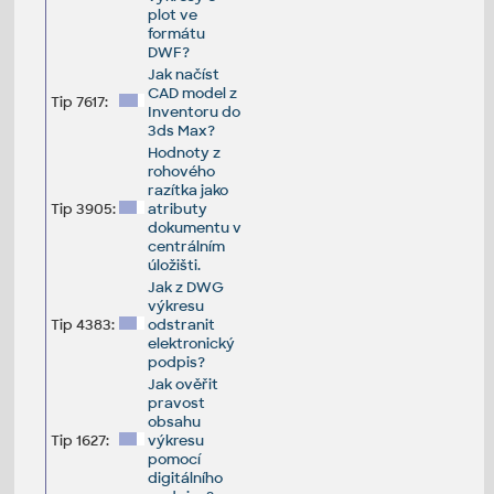
plot ve
formátu
DWF?
Jak načíst
CAD model z
Tip 7617:
Inventoru do
3ds Max?
Hodnoty z
rohového
razítka jako
Tip 3905:
atributy
dokumentu v
centrálním
úložišti.
Jak z DWG
výkresu
Tip 4383:
odstranit
elektronický
podpis?
Jak ověřit
pravost
obsahu
Tip 1627:
výkresu
pomocí
digitálního