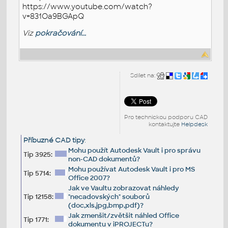
https://www.youtube.com/watch?
v=831Oa9BGApQ
Viz
pokračování...
Sdílet na:
Pro technickou podporu CAD
kontaktujte
Helpdesk
Příbuzné CAD tipy
:
Mohu použít Autodesk Vault i pro správu
Tip 3925:
non-CAD dokumentů?
Mohu používat Autodesk Vault i pro MS
Tip 5714:
Office 2007?
Jak ve Vaultu zobrazovat náhledy
Tip 12158:
"necadovských" souborů
(doc,xls,jpg,bmp,pdf)?
Jak zmenšit/zvětšit náhled Office
Tip 1771:
dokumentu v iPROJECTu?