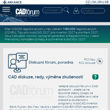
CZ
|
SK
|
EN
|
DE
Přes 123.000 registrovaných u nás, celkem
1.130.000
registrovaných
(CZ+EN)
. Tipy pro
AutoCAD 2027
, pro
Inventor 2027
a pro
Revit 2027
.
Nový
Kalkulátor nosníků
,
Spirograf generátor
a
Regresní křivky
v sekci
Převodníky
.
Kompletní
příkazy
a
proměnné AutoCADu 2027
.
RSS tipy
Diskuzní fórum, poradna
RSS diskuze
?
CAD diskuze, rady, výměna zkušeností
Veřejné diskuzní fórum k CAD
aplikacím - ptejte se na
libovolné otázky týkající se
oboru CAx, podělte se o vaše
znalosti a zkušenosti s
programy AutoCAD, Inventor,
Revit, Fusion, 3ds Max, Vault a s dalšími CAD/BIM/PDM aplikacemi.