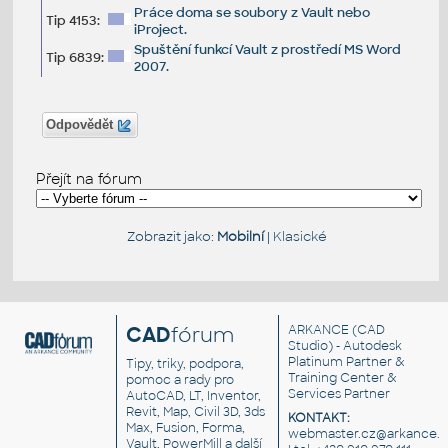
Práce doma se soubory z Vault nebo
Tip 4153:
iProject.
Spuštění funkcí Vault z prostředí MS Word
Tip 6839:
2007.
Odpovědět
Přejít na fórum
Zobrazit jako:
Mobilní
|
Klasické
CAD
fórum
ARKANCE
(CAD
Studio) - Autodesk
Platinum Partner &
Tipy, triky, podpora,
Training Center &
pomoc a rady pro
Services Partner
AutoCAD, LT, Inventor,
Revit, Map, Civil 3D, 3ds
KONTAKT:
Max, Fusion, Forma,
webmaster.cz@arkance.w
Vault, PowerMill a další