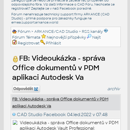
Zaregistrujte se nebo se přihlašte a zašlete váš příspěvek do
odpovídajícího fóra. Viz další informace o
CAD Fóru
. Nechcete se
registrovat? Zeptejte se v naší
Facebook poradně
.
Fórum nenahrazuje technický support firmy ARKANCE (CAD
Studio) - přímá podpora pro zákazníky funguje na
emea.support.arkance.world
Fórum
>
ARKANCE/CAD Studio
>
RSS kanály
Fórum Témata
Nejnovější příspěvky
Najít
Registrovat
Přihlásit
FB: Videoukázka - správa
Office dokumentů v PDM
aplikaci Autodesk Va
archiv
Odpovědět
FB: Videoukázka - správa Office dokumentů v PDM
aplikaci Autodesk Va
CAD Studio Facebook
04.led.2022 v 07:48
Videoukázka - správa Office dokumentů v PDM
aplikaci Autodesk Vault Professional: