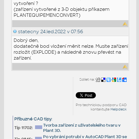
vytvoření ?
(zařízení vytvořené z 3-D objektu příkazem
PLANTEQUIPEMENCONVERT)
statecny
24.led.2022 v 07:56
Dobrý den,
dodatečně bod vložení měnit nelze. Musíte zařízení
rozložit (EXPLODE) a následně znovu převést na
zařízení.
Sdílet na:
Pro technickou podporu CAD
kontaktujte
Helpdesk
Příbuzné CAD tipy
:
Tvorba zařízení z uživatelského tvaru v
Tip 11702:
Plant 3D.
Po vybrání potrubí v AutoCAD Plant 3D se