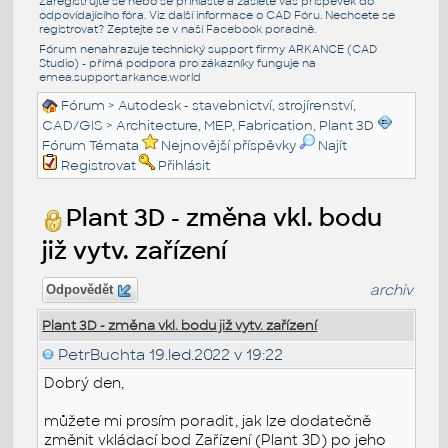
Zaregistrujte se nebo se přihlašte a zašlete váš příspěvek do
odpovídajícího fóra. Viz další informace o
CAD Fóru
. Nechcete se
registrovat? Zeptejte se v naší
Facebook poradně
.
Fórum nenahrazuje technický support firmy ARKANCE (CAD
Studio) - přímá podpora pro zákazníky funguje na
emea.support.arkance.world
Fórum
>
Autodesk - stavebnictví, strojírenství,
CAD/GIS
>
Architecture, MEP, Fabrication, Plant 3D
Fórum Témata
Nejnovější příspěvky
Najít
Registrovat
Přihlásit
Plant 3D - změna vkl. bodu
již vytv. zařízení
archiv
Odpovědět
Plant 3D - změna vkl. bodu již vytv. zařízení
PetrBuchta
19.led.2022 v 19:22
Dobrý den,
můžete mi prosím poradit, jak lze dodatečně
změnit vkládací bod Zařízení (Plant 3D) po jeho