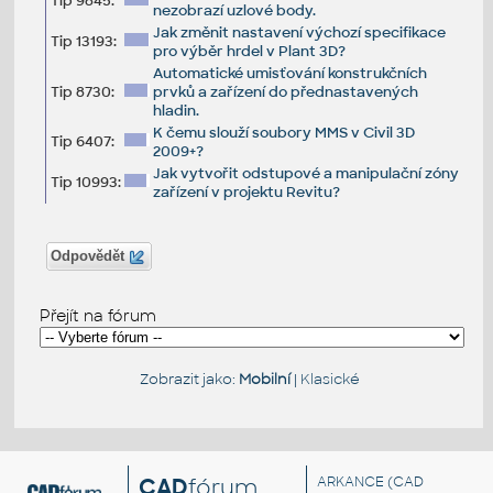
Tip 9845:
nezobrazí uzlové body.
Jak změnit nastavení výchozí specifikace
Tip 13193:
pro výběr hrdel v Plant 3D?
Automatické umisťování konstrukčních
Tip 8730:
prvků a zařízení do přednastavených
hladin.
K čemu slouží soubory MMS v Civil 3D
Tip 6407:
2009+?
Jak vytvořit odstupové a manipulační zóny
Tip 10993:
zařízení v projektu Revitu?
Odpovědět
Přejít na fórum
Zobrazit jako:
Mobilní
|
Klasické
CAD
fórum
ARKANCE
(CAD