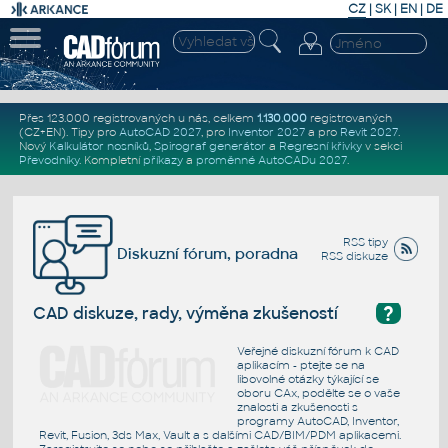
CZ
|
SK
|
EN
|
DE
Přes 123.000 registrovaných u nás, celkem
1.130.000
registrovaných
(CZ+EN)
. Tipy pro
AutoCAD 2027
, pro
Inventor 2027
a pro
Revit 2027
.
Nový
Kalkulátor nosníků
,
Spirograf generátor
a
Regresní křivky
v sekci
Převodníky
.
Kompletní
příkazy
a
proměnné AutoCADu 2027
.
RSS tipy
Diskuzní fórum, poradna
RSS diskuze
?
CAD diskuze, rady, výměna zkušeností
Veřejné diskuzní fórum k CAD
aplikacím - ptejte se na
libovolné otázky týkající se
oboru CAx, podělte se o vaše
znalosti a zkušenosti s
programy AutoCAD, Inventor,
Revit, Fusion, 3ds Max, Vault a s dalšími CAD/BIM/PDM aplikacemi.