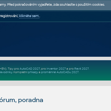
lamy. Před pokračováním vyjadřete, zda souhlasíte s použitím cookies.
 PODPORA | POMOC A RADY
registrováni,
klikněte sem.
.
Z+EN)
. Tipy pro
AutoCAD 2027
, pro
Inventor 2027
a pro
Revit 2027
.
řevodníky
.
Kompletní
příkazy
a
proměnné AutoCADu 2027
.
fórum, poradna