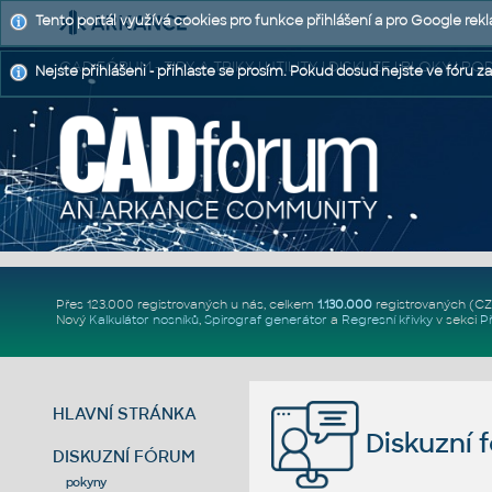
Tento portál využívá cookies pro funkce přihlášení a pro Google rek
CAD FÓRUM - TIPY A TRIKY | UTILITY | DISKUZE | BLOKY |
Nejste přihlášeni - přihlaste se prosím. Pokud dosud nejste ve fóru za
Přes 123.000 registrovaných u nás, celkem
1.130.000
registrovaných (C
Nový
Kalkulátor nosníků
,
Spirograf generátor
a
Regresní křivky
v sekci
P
HLAVNÍ STRÁNKA
Diskuzní 
DISKUZNÍ FÓRUM
pokyny