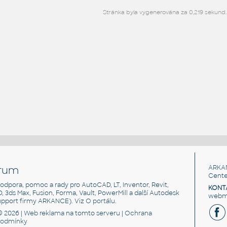
Stránka byla vygenerována za 0,219 sekund.
rum
ARKA
Cente
, podpora, pomoc a rady pro AutoCAD, LT, Inventor, Revit,
KONT
3D, 3ds Max, Fusion, Forma, Vault, PowerMill a další Autodesk
webma
support firmy ARKANCE). Viz
O portálu
.
© 2026 |
Web reklama
na tomto serveru |
Ochrana
podmínky