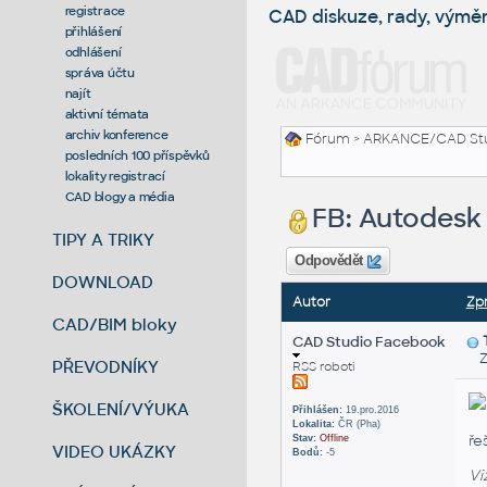
registrace
CAD diskuze, rady, výmě
přihlášení
odhlášení
správa účtu
najít
aktivní témata
archiv konference
Fórum
>
ARKANCE/CAD St
posledních 100 příspěvků
lokality registrací
CAD blogy a média
FB: Autodesk
TIPY A TRIKY
Odpovědět
DOWNLOAD
Autor
Zp
CAD/BIM bloky
CAD Studio Facebook
Zas
PŘEVODNÍKY
RSS roboti
ŠKOLENÍ/VÝUKA
Přihlášen:
19.pro.2016
Lokalita:
ČR (Pha)
ře
Stav:
Offline
VIDEO UKÁZKY
Bodů:
-5
Vi