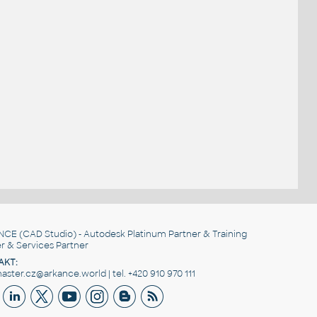
NCE
(CAD Studio) - Autodesk Platinum Partner & Training
r & Services Partner
AKT:
ster.cz@arkance.world | tel. +420 910 970 111