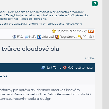
?
e oboru CAx, podělte se o vaše znalosti a zkušenosti s programy
emi. Zaregistrujte se nebo se přihlašte a zašlete váš příspěvek do
tejte se v naší
Facebook poradně
.
dpora pro zákazníky funguje na
emea.support.arkance.world
Nejnovější příspěvky
FAQ
Najít
Události
Registrovat
Přihlásit
 tvůrce cloudové pla
archiv
Najít Téma
Možnosti tématu
é pla
tformy pro správu tzv. denních prací ve filmovém
sná paní Maiselová nebo The Matrix Resurrections. Viz též
stems.cz/reseni/media-a-design