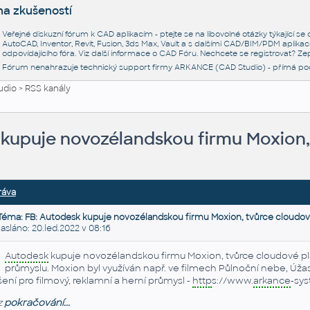
na zkušeností
Veřejné diskuzní fórum k CAD aplikacím - ptejte se na libovolné otázky týkající s
AutoCAD, Inventor, Revit, Fusion, 3ds Max, Vault a s dalšími CAD/BIM/PDM aplikac
odpovídajícího fóra. Viz další informace o
CAD Fóru
. Nechcete se registrovat? Zep
Fórum nenahrazuje technický support firmy ARKANCE (CAD Studio) - přímá po
udio
>
RSS kanály
 kupuje novozélandskou firmu Moxion,
ráva
Téma: FB: Autodesk kupuje novozélandskou firmu Moxion, tvůrce cloudov
láno: 20.led.2022 v 08:16
Autodesk
kupuje novozélandskou firmu Moxion, tvůrce cloudové pla
průmyslu. Moxion byl využíván např. ve filmech Půlnoční nebe, Úža
šení pro filmový, reklamní a herní průmysl -
http
s://www.
arkance
-sy
z
pokračování...