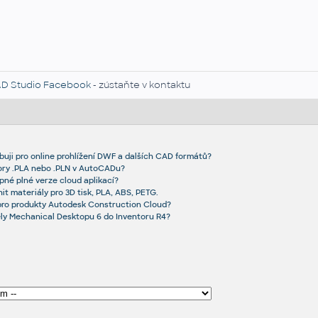
D Studio Facebook
- zústaňte v kontaktu
buji pro online prohlížení DWF a dalších CAD formátů?
ory .PLA nebo .PLN v AutoCADu?
né plné verze cloud aplikací?
it materiály pro 3D tisk, PLA, ABS, PETG.
 pro produkty Autodesk Construction Cloud?
ly Mechanical Desktopu 6 do Inventoru R4?