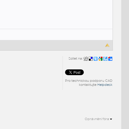
Sdílet na:
Pro technickou podporu CAD
kontaktujte
Helpdesk
Oprávnění fóra