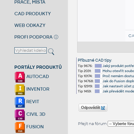
PRÁCE, MÍSTA
CAD PRODUKTY
WEB ODKAZY
CA
PROFI PODPORA
ⓘ
Příbuzné CAD tipy
:
Tip 9676:
Jaký produkt potře
PORTÁLY PRODUKTŮ
Tip 2031:
Mohu otevřít soub
AUTOCAD
Tip 10174:
Proč nemám dostup
Tip 14768:
Jak do Fusion dopln
Tip 12919:
Jak nastavit účet
INVENTOR
Tip 1459:
Jak převádět mode
REVIT
Odpovědět
CIVIL 3D
Přejít na fórum
FUSION