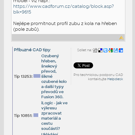
model - viz např.:
https://www.cadforum.cz/catalog/block.asp?
blk=9615
Nejlépe promítnout profil zubu z kola na hřeben
(pole zubů).
Příbuzné CAD tipy
:
Sdílet na:
Ozubený
hřeben,
šnekový
převod,
Pro technickou podporu CAD
Tip 13253:
šikmé
kontaktujte
Helpdesk
ozubené kolo
a další typy
převodů ve
Fusion 360.
iLogic - jak ve
výkresu
zpracovat
Tip 10851:
materiál a
cestu
součásti?
Ukládání