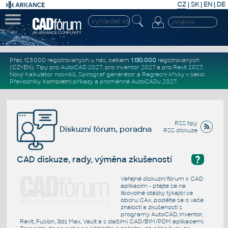
CZ
|
SK
|
EN
|
DE
Přes 123.000 registrovaných u nás, celkem
1.130.000
registrovaných
(CZ+EN)
. Tipy pro
AutoCAD 2027
, pro
Inventor 2027
a pro
Revit 2027
.
Nový
Kalkulátor nosníků
,
Spirograf generátor
a
Regresní křivky
v sekci
Převodníky
.
Kompletní
příkazy
a
proměnné AutoCADu 2027
.
RSS tipy
Diskuzní fórum, poradna
RSS diskuze
?
CAD diskuze, rady, výměna zkušeností
Veřejné diskuzní fórum k CAD
aplikacím - ptejte se na
libovolné otázky týkající se
oboru CAx, podělte se o vaše
znalosti a zkušenosti s
programy AutoCAD, Inventor,
Revit, Fusion, 3ds Max, Vault a s dalšími CAD/BIM/PDM aplikacemi.