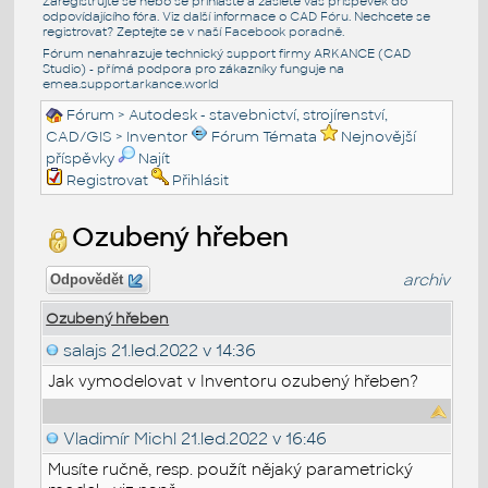
Zaregistrujte se nebo se přihlašte a zašlete váš příspěvek do
odpovídajícího fóra. Viz další informace o
CAD Fóru
. Nechcete se
registrovat? Zeptejte se v naší
Facebook poradně
.
Fórum nenahrazuje technický support firmy ARKANCE (CAD
Studio) - přímá podpora pro zákazníky funguje na
emea.support.arkance.world
Fórum
>
Autodesk - stavebnictví, strojírenství,
CAD/GIS
>
Inventor
Fórum Témata
Nejnovější
příspěvky
Najít
Registrovat
Přihlásit
Ozubený hřeben
archiv
Odpovědět
Ozubený hřeben
salajs
21.led.2022 v 14:36
Jak vymodelovat v Inventoru ozubený hřeben?
Vladimír Michl
21.led.2022 v 16:46
Musíte ručně, resp. použít nějaký parametrický