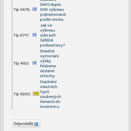
DWG kopie
Tip 9476:
IDW výkresu
pojmenované
podle revize.
Jak ve
výkresu
Tip 8717:
zobrazit
těžiště
podsestavy?
Snadné
vyrovnání
výšky
Tip 4152:
hřebene
složené
střechy.
Doplnění
vlastních
typů
Tip 8200:
ozubených
řemenů do
Inventoru.
Odpovědět