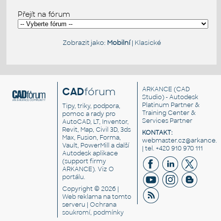
Přejít na fórum
Zobrazit jako:
Mobilní
|
Klasické
CAD
fórum
ARKANCE
(CAD
Studio) - Autodesk
Platinum Partner &
Tipy, triky, podpora,
Training Center &
pomoc a rady pro
Services Partner
AutoCAD, LT, Inventor,
Revit, Map, Civil 3D, 3ds
KONTAKT:
Max, Fusion, Forma,
webmaster.cz@arkance.w
Vault, PowerMill a další
| tel. +420 910 970 111
Autodesk aplikace
(support firmy
ARKANCE). Viz
O
portálu
.
Copyright © 2026 |
Web reklama
na tomto
serveru |
Ochrana
soukromí, podmínky