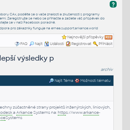
?
e oboru CAx, podělte se o vaše znalosti a zkušenosti s programy
emi. Zaregistrujte se nebo se přihlašte a zašlete váš příspěvek do
tejte se v naší
Facebook poradně
.
dpora pro zákazníky funguje na
emea.support.arkance.world
Nejnovější příspěvky
FAQ
Najít
Události
Registrovat
Přihlásit
lepší výsledky p
archiv
Najít Téma
Možnosti tématu
všechny zúčastněné strany projektů inženýrských, liniových,
todesk
a
Arkance
Systems na:
http
s://www.
arkance
-
nce
Systems