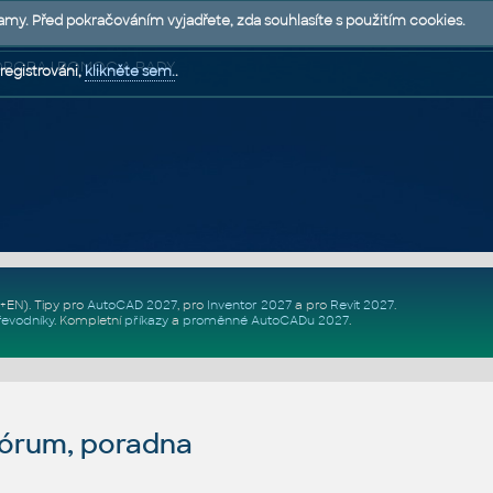
lamy. Před pokračováním vyjadřete, zda souhlasíte s použitím cookies.
 PODPORA | POMOC A RADY
registrováni,
klikněte sem.
.
Z+EN)
. Tipy pro
AutoCAD 2027
, pro
Inventor 2027
a pro
Revit 2027
.
řevodníky
.
Kompletní
příkazy
a
proměnné AutoCADu 2027
.
fórum, poradna