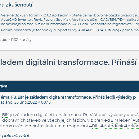
na zkušeností
Veřejné diskuzní fórum k CAD aplikacím - ptejte se na libovolné otázky týkající s
AutoCAD, Inventor, Revit, Fusion, 3ds Max, Vault a s dalšími CAD/BIM/PDM aplikac
odpovídajícího fóra. Viz další informace o
CAD Fóru
. Nechcete se registrovat? Zep
Fórum nenahrazuje technický support firmy ARKANCE (CAD Studio) - přímá po
udio
>
RSS kanály
kladem digitální transformace. Přináší 
ráva
Téma: FB: BIM je základem digitální transformace. Přináší lepší výsledky p
sláno: 25.úno.2022 v 08:15
BIM
je základem digitální transformace. Přináší lepší výsledky pro 
dopravních staveb ve všech jejich fázích. Viz přehled
BIM
řešení
Au
stems.cz/reseni/infrastruktura-a-mapovani #
BIM
#
Autodesk
#
Arka
z
pokračování...