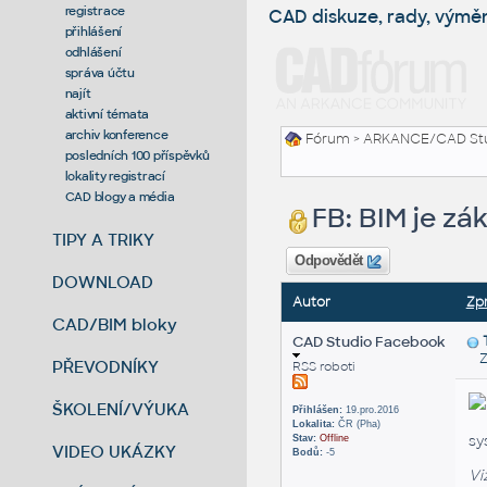
registrace
CAD diskuze, rady, výmě
přihlášení
odhlášení
správa účtu
najít
aktivní témata
archiv konference
Fórum
>
ARKANCE/CAD St
posledních 100 příspěvků
lokality registrací
CAD blogy a média
FB: BIM je zá
TIPY A TRIKY
Odpovědět
DOWNLOAD
Autor
Zp
CAD/BIM bloky
CAD Studio Facebook
Za
PŘEVODNÍKY
RSS roboti
ŠKOLENÍ/VÝUKA
Přihlášen:
19.pro.2016
Lokalita:
ČR (Pha)
sy
Stav:
Offline
VIDEO UKÁZKY
Bodů:
-5
Vi