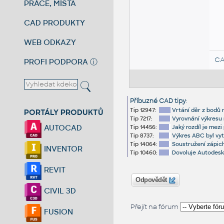
PRÁCE, MÍSTA
CAD PRODUKTY
WEB ODKAZY
CA
PROFI PODPORA
ⓘ
Příbuzné CAD tipy
:
Tip 12947:
Vrtání děr z bodů 
PORTÁLY PRODUKTŮ
Tip 7217:
Vyrovnání výkresu n
AUTOCAD
Tip 14456:
Jaký rozdíl je m
Tip 8737:
Výkres ABC byl vyt
Tip 14064:
Soustružení zápic
INVENTOR
Tip 10460:
Dovoluje Autodesk 
REVIT
Odpovědět
CIVIL 3D
Přejít na fórum
FUSION