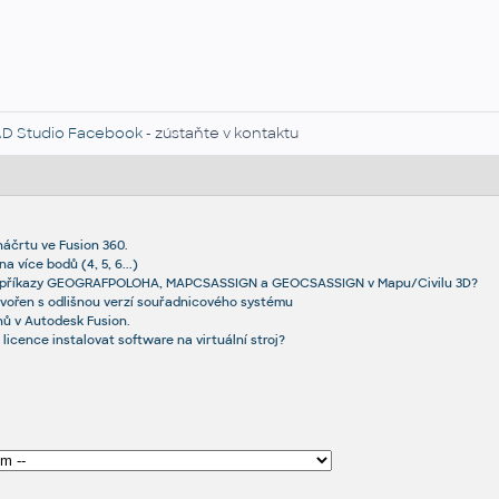
D Studio Facebook
- zústaňte v kontaktu
náčrtu ve Fusion 360.
a více bodů (4, 5, 6...)
ezi příkazy GEOGRAFPOLOHA, MAPCSASSIGN a GEOCSASSIGN v Mapu/Civilu 3D?
vořen s odlišnou verzí­ souřadnicového systému
hů v Autodesk Fusion.
licence instalovat software na virtuální stroj?