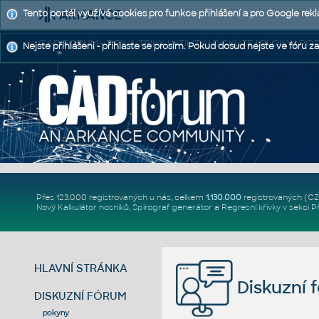
Tento portál využívá cookies pro funkce přihlášení a pro Google rek
CAD FÓRUM - TIPY A TRIKY | UTILITY | DISKUZE | BLOKY |
Nejste přihlášeni - přihlaste se prosím. Pokud dosud nejste ve fóru za
Přes 123.000 registrovaných u nás, celkem
1.130.000
registrovaných (C
Nový
Kalkulátor nosníků
,
Spirograf generátor
a
Regresní křivky
v sekci
P
HLAVNÍ STRÁNKA
Diskuzní 
DISKUZNÍ FÓRUM
pokyny