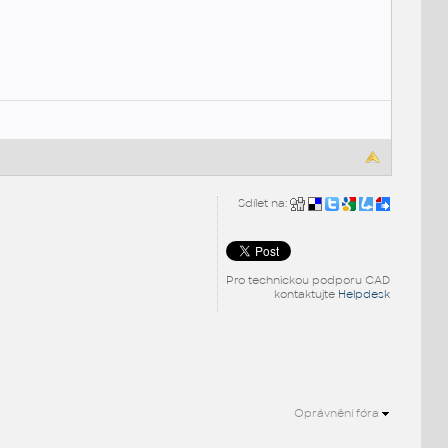
Sdílet na:
Pro technickou podporu CAD
kontaktujte
Helpdesk
Oprávnění fóra