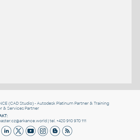
NCE
(CAD Studio) - Autodesk Platinum Partner & Training
r & Services Partner
AKT:
ster.cz@arkance.world | tel. +420 910 970 111