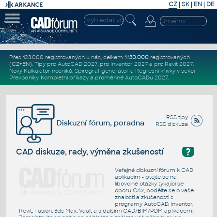
CZ
|
SK
|
EN
|
DE
Přes 123.000 registrovaných u nás, celkem
1.130.000
registrovaných
(CZ+EN)
. Tipy pro
AutoCAD 2027
, pro
Inventor 2027
a pro
Revit 2027
.
Nový
Kalkulátor nosníků
,
Spirograf generátor
a
Regresní křivky
v sekci
Převodníky
.
Kompletní
příkazy
a
proměnné AutoCADu 2027
.
RSS tipy
Diskuzní fórum, poradna
RSS diskuze
?
CAD diskuze, rady, výměna zkušeností
Veřejné diskuzní fórum k CAD
aplikacím - ptejte se na
libovolné otázky týkající se
oboru CAx, podělte se o vaše
znalosti a zkušenosti s
programy AutoCAD, Inventor,
Revit, Fusion, 3ds Max, Vault a s dalšími CAD/BIM/PDM aplikacemi.