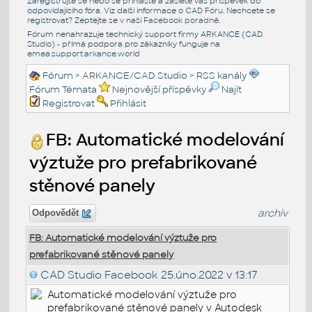
Zaregistrujte se nebo se přihlašte a zašlete váš příspěvek do
odpovídajícího fóra. Viz další informace o
CAD Fóru
. Nechcete se
registrovat? Zeptejte se v naší
Facebook poradně
.
Fórum nenahrazuje technický support firmy ARKANCE (CAD
Studio) - přímá podpora pro zákazníky funguje na
emea.support.arkance.world
Fórum
>
ARKANCE/CAD Studio
>
RSS kanály
Fórum Témata
Nejnovější příspěvky
Najít
Registrovat
Přihlásit
FB: Automatické modelování
výztuže pro prefabrikované
stěnové panely
archiv
Odpovědět
FB: Automatické modelování výztuže pro
prefabrikované stěnové panely
CAD Studio Facebook
25.úno.2022 v 13:17
Automatické modelování výztuže pro
prefabrikované stěnové panely v Autodesk