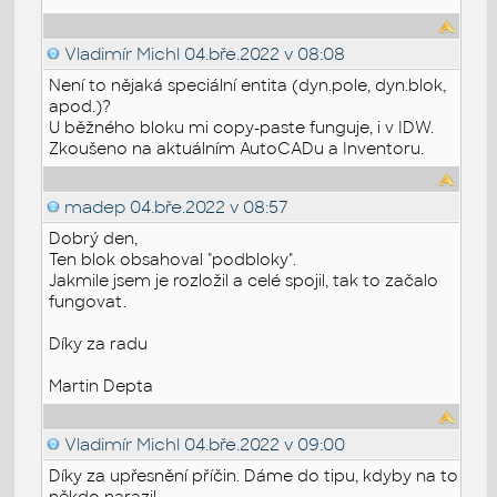
Vladimír Michl
04.bře.2022 v 08:08
Není to nějaká speciální entita (dyn.pole, dyn.blok,
apod.)?
U běžného bloku mi copy-paste funguje, i v IDW.
Zkoušeno na aktuálním AutoCADu a Inventoru.
madep
04.bře.2022 v 08:57
Dobrý den,
Ten blok obsahoval "podbloky".
Jakmile jsem je rozložil a celé spojil, tak to začalo
fungovat.
Díky za radu
Martin Depta
Vladimír Michl
04.bře.2022 v 09:00
Díky za upřesnění příčin. Dáme do tipu, kdyby na to
někdo narazil.