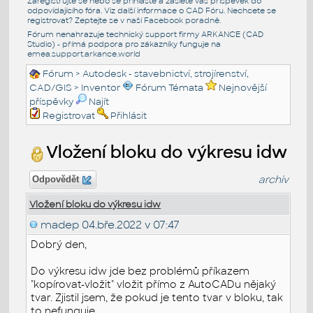
Zaregistrujte se nebo se přihlašte a zašlete váš příspěvek do
odpovídajícího fóra. Viz další informace o
CAD Fóru
. Nechcete se
registrovat? Zeptejte se v naší
Facebook poradně
.
Fórum nenahrazuje technický support firmy ARKANCE (CAD
Studio) - přímá podpora pro zákazníky funguje na
emea.support.arkance.world
Fórum
>
Autodesk - stavebnictví, strojírenství,
CAD/GIS
>
Inventor
Fórum Témata
Nejnovější
příspěvky
Najít
Registrovat
Přihlásit
Vložení bloku do výkresu idw
archiv
Odpovědět
Vložení bloku do výkresu idw
madep
04.bře.2022 v 07:47
Dobrý den,
Do výkresu idw jde bez problémů příkazem
"kopírovat-vložit" vložit přímo z AutoCADu nějaký
tvar. Zjistil jsem, že pokud je tento tvar v bloku, tak
to nefunguje.