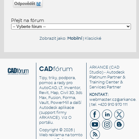
Odpovědět
Přejít na fórum
Zobrazit jako:
Mobilní
|
Klasické
CAD
fórum
ARKANCE
(CAD
Studio) - Autodesk
Platinum Partner &
Tipy, triky, podpora,
Training Center &
pomoc a rady pro
Services Partner
AutoCAD, LT, Inventor,
Revit, Map, Civil 3D, 3ds
KONTAKT:
Max, Fusion, Forma,
webmaster.cz@arkance.w
Vault, PowerMill a další
| tel. +420 910 970 111
Autodesk aplikace
(support firmy
ARKANCE). Viz
O
portálu
.
Copyright © 2026 |
Web reklama
na tomto