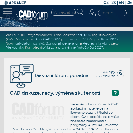
CZ
|
SK
|
EN
|
DE
Přes 123.000 registrovaných u nás, celkem
1.130.000
registrovaných
(CZ+EN)
. Tipy pro
AutoCAD 2027
, pro
Inventor 2027
a pro
Revit 2027
.
Nový
Kalkulátor nosníků
,
Spirograf generátor
a
Regresní křivky
v sekci
Převodníky
.
Kompletní
příkazy
a
proměnné AutoCADu 2027
.
RSS tipy
Diskuzní fórum, poradna
RSS diskuze
?
CAD diskuze, rady, výměna zkušeností
Veřejné diskuzní fórum k CAD
aplikacím - ptejte se na
libovolné otázky týkající se
oboru CAx, podělte se o vaše
znalosti a zkušenosti s
programy AutoCAD, Inventor,
Revit, Fusion, 3ds Max, Vault a s dalšími CAD/BIM/PDM aplikacemi.