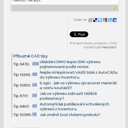
Sdílet na:
Pro technickou podporu CAD
kontaktujte
Helpdesk
Příbuzné CAD tipy
:
Ukládání DWG kopie IDW výkresu
Tip 9476:
pojmenované podle revize.
Nejde mi kopírovat/vložit blok z AutoCADu
Tip 13245:
do výkresu Inventoru.
iLogic - jak ve výkresu zpracovat materiál
Tip 10851:
a cestu součásti?
Jak ve výkresu zobrazit těžiště
Tip 8717:
podsestavy?
Automatické publikování schválených
Tip 9467:
výkresů z Inventoru.
Tip 10386:
Jak změnit bod vložení symbolu?