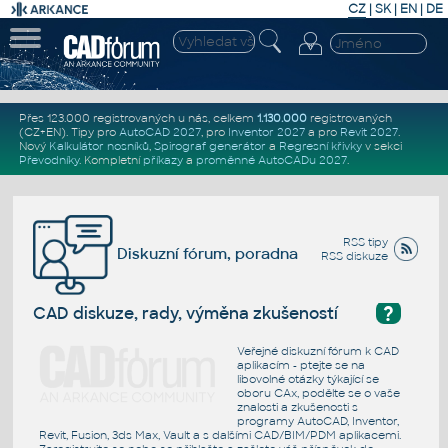
CZ
|
SK
|
EN
|
DE
Přes 123.000 registrovaných u nás, celkem
1.130.000
registrovaných
(CZ+EN)
. Tipy pro
AutoCAD 2027
, pro
Inventor 2027
a pro
Revit 2027
.
Nový
Kalkulátor nosníků
,
Spirograf generátor
a
Regresní křivky
v sekci
Převodníky
.
Kompletní
příkazy
a
proměnné AutoCADu 2027
.
RSS tipy
Diskuzní fórum, poradna
RSS diskuze
?
CAD diskuze, rady, výměna zkušeností
Veřejné diskuzní fórum k CAD
aplikacím - ptejte se na
libovolné otázky týkající se
oboru CAx, podělte se o vaše
znalosti a zkušenosti s
programy AutoCAD, Inventor,
Revit, Fusion, 3ds Max, Vault a s dalšími CAD/BIM/PDM aplikacemi.