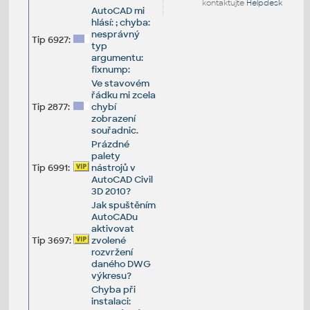
kontaktujte
Helpdesk
AutoCAD mi
hlásí: ; chyba:
nesprávný
Tip 6927:
typ
argumentu:
fixnump:
Ve stavovém
řádku mi zcela
Tip 2877:
chybí
zobrazení
souřadnic.
Prázdné
palety
Tip 6991:
nástrojů v
AutoCAD Civil
3D 2010?
Jak spuštěním
AutoCADu
aktivovat
Tip 3697:
zvolené
rozvržení
daného DWG
výkresu?
Chyba při
instalaci: