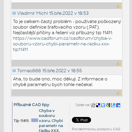
Vladimír Michl
15.bře.2022 v 18:53
To je celkem častý problém - používáte poškozený
soubor definice šrafovacího vzoru (.PAT).
Nejčastější příčiny a řešení viz příbuzný tip 11411:
https://www.cadforum.cz/cadforum/chyba-v-
souboru-vzoru-chybi-parametr-na-radku-xxx-
tip11411
Tomas888
15.bře.2022 v 18:55
Aha, to bude ono, moc děkuji. Z informace o
chybě parametru bych tohle nečekal.
Příbuzné CAD tipy
:
Sdílet na:
Chyba v
souboru
Tip 11411:
vzoru. Chybí
parametr na
Pro technickou podporu CAD
řádku XXX.