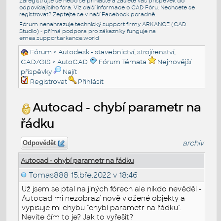
Zaregistrujte se nebo se přihlašte a zašlete váš příspěvek do
odpovídajícího fóra. Viz další informace o
CAD Fóru
. Nechcete se
registrovat? Zeptejte se v naší
Facebook poradně
.
Fórum nenahrazuje technický support firmy ARKANCE (CAD
Studio) - přímá podpora pro zákazníky funguje na
emea.support.arkance.world
Fórum
>
Autodesk - stavebnictví, strojírenství,
CAD/GIS
>
AutoCAD
Fórum Témata
Nejnovější
příspěvky
Najít
Registrovat
Přihlásit
Autocad - chybí parametr na
řádku
archiv
Odpovědět
Autocad - chybí parametr na řádku
Tomas888
15.bře.2022 v 18:46
Už jsem se ptal na jiných fórech ale nikdo nevěděl -
Autocad mi nezobrazí nově vložené objekty a
vypisuje mi chybu "chybí parametr na řádku".
Nevíte čím to je? Jak to vyřešit?