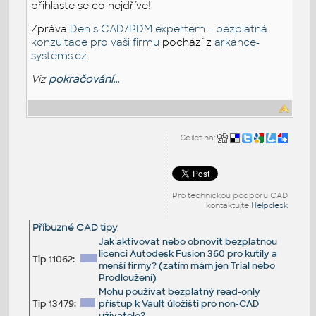
přihlaste se co nejdříve!
Zpráva
Den s CAD/PDM expertem – bezplatná
konzultace pro vaši firmu
pochází z
arkance-
systems.cz
.
Viz
pokračování...
Sdílet na:
Pro technickou podporu CAD
kontaktujte
Helpdesk
Příbuzné CAD tipy
:
Jak aktivovat nebo obnovit bezplatnou
licenci Autodesk Fusion 360 pro kutily a
Tip 11062:
menší firmy? (zatím mám jen Trial nebo
Prodloužení)
Mohu používat bezplatný read-only
Tip 13479:
přístup k Vault úložišti pro non-CAD
uživatele?