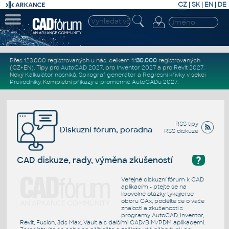
CZ
|
SK
|
EN
|
DE
Přes 123.000 registrovaných u nás, celkem
1.130.000
registrovaných
(CZ+EN)
. Tipy pro
AutoCAD 2027
, pro
Inventor 2027
a pro
Revit 2027
.
Nový
Kalkulátor nosníků
,
Spirograf generátor
a
Regresní křivky
v sekci
Převodníky
.
Kompletní
příkazy
a
proměnné AutoCADu 2027
.
RSS tipy
Diskuzní fórum, poradna
RSS diskuze
?
CAD diskuze, rady, výměna zkušeností
Veřejné diskuzní fórum k CAD
aplikacím - ptejte se na
libovolné otázky týkající se
oboru CAx, podělte se o vaše
znalosti a zkušenosti s
programy AutoCAD, Inventor,
Revit, Fusion, 3ds Max, Vault a s dalšími CAD/BIM/PDM aplikacemi.