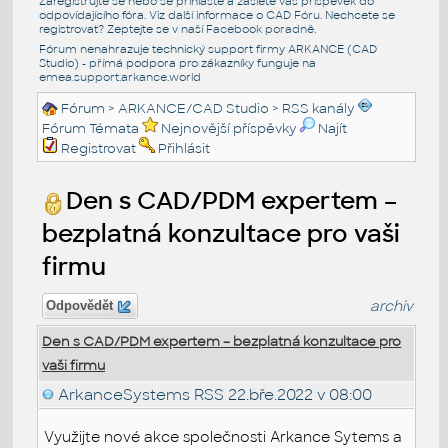
Zaregistrujte se nebo se přihlašte a zašlete váš příspěvek do
odpovídajícího fóra. Viz další informace o
CAD Fóru
. Nechcete se
registrovat? Zeptejte se v naší
Facebook poradně
.
Fórum nenahrazuje technický support firmy ARKANCE (CAD
Studio) - přímá podpora pro zákazníky funguje na
emea.support.arkance.world
Fórum
>
ARKANCE/CAD Studio
>
RSS kanály
Fórum Témata
Nejnovější příspěvky
Najít
Registrovat
Přihlásit
Den s CAD/PDM expertem –
bezplatná konzultace pro vaši
firmu
archiv
Odpovědět
Den s CAD/PDM expertem – bezplatná konzultace pro
vaši firmu
ArkanceSystems RSS
22.bře.2022 v 08:00
Využijte nové akce společnosti Arkance Sytems a