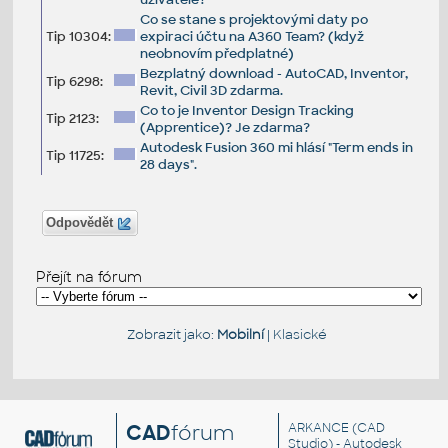
Co se stane s projektovými daty po
Tip 10304:
expiraci účtu na A360 Team? (když
neobnovím předplatné)
Bezplatný download - AutoCAD, Inventor,
Tip 6298:
Revit, Civil 3D zdarma.
Co to je Inventor Design Tracking
Tip 2123:
(Apprentice)? Je zdarma?
Autodesk Fusion 360 mi hlásí "Term ends in
Tip 11725:
28 days".
Odpovědět
Přejít na fórum
Zobrazit jako:
Mobilní
|
Klasické
CAD
fórum
ARKANCE
(CAD
Studio) - Autodesk