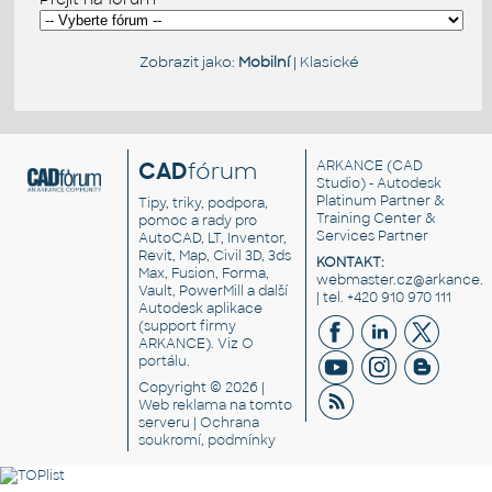
Zobrazit jako:
Mobilní
|
Klasické
CAD
fórum
ARKANCE
(CAD
Studio) - Autodesk
Platinum Partner &
Tipy, triky, podpora,
Training Center &
pomoc a rady pro
Services Partner
AutoCAD, LT, Inventor,
Revit, Map, Civil 3D, 3ds
KONTAKT:
Max, Fusion, Forma,
webmaster.cz@arkance.w
Vault, PowerMill a další
| tel. +420 910 970 111
Autodesk aplikace
(support firmy
ARKANCE). Viz
O
portálu
.
Copyright © 2026 |
Web reklama
na tomto
serveru |
Ochrana
soukromí, podmínky