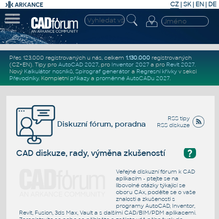
CZ
|
SK
|
EN
|
DE
Přes 123.000 registrovaných u nás, celkem
1.130.000
registrovaných
(CZ+EN)
. Tipy pro
AutoCAD 2027
, pro
Inventor 2027
a pro
Revit 2027
.
Nový
Kalkulátor nosníků
,
Spirograf generátor
a
Regresní křivky
v sekci
Převodníky
.
Kompletní
příkazy
a
proměnné AutoCADu 2027
.
RSS tipy
Diskuzní fórum, poradna
RSS diskuze
?
CAD diskuze, rady, výměna zkušeností
Veřejné diskuzní fórum k CAD
aplikacím - ptejte se na
libovolné otázky týkající se
oboru CAx, podělte se o vaše
znalosti a zkušenosti s
programy AutoCAD, Inventor,
Revit, Fusion, 3ds Max, Vault a s dalšími CAD/BIM/PDM aplikacemi.