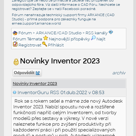
Zaregistrujte se nebo se přihlašte a zašlete váš příspěvek do
odpovídajícího fóra. Viz další informace o
CAD Fóru
. Nechcete se
registrovat? Zeptejte se v naší
Facebook poradně
.
Fórum nenahrazuje technický support firmy ARKANCE (CAD
Studio) - přímá podpora pro zákazníky funguje na
emea.support.arkance.world
Fórum
>
ARKANCE/CAD Studio
>
RSS kanály
Fórum Témata
Nejnovější příspěvky
Najít
Registrovat
Přihlásit
Novinky Inventor 2023
archiv
Odpovědět
Novinky Inventor 2023
InventorGuru RSS
01.dub.2022 v 08:53
Rok se s rokem sešel a máme zde nový Autodesk
Inventor 2023. Nabízí spoustu nové a rozšířené
funkčnosti napříč celým Inventorem, od tvorby
modelů přes sestavy a výkresy. V nové verzi
naleznete funkce pro zvýšení produktivity při
každodenní práci i při použití specializovaných
modulů a postupů v nich. Autodesk významně