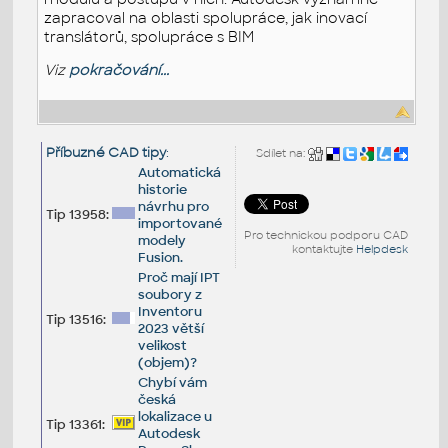
zapracoval na oblasti spolupráce, jak inovací
translátorů, spolupráce s BIM
Viz
pokračování...
Příbuzné CAD tipy
:
Sdílet na:
Automatická
historie
návrhu pro
Tip 13958:
importované
Pro technickou podporu CAD
modely
kontaktujte
Helpdesk
Fusion.
Proč mají IPT
soubory z
Inventoru
Tip 13516:
2023 větší
velikost
(objem)?
Chybí vám
česká
lokalizace u
Tip 13361:
Autodesk