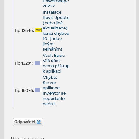
PowerShape
2023?
Instalace
Revit Update
(nebo jiné
aktualizace)
Tip 13545:
končí chybou
101 (nebo
jiným
selháním)
Vault Basic -
Váš účet
Tip 13281:
nemá přístup
k aplikaci
Chyba:
Server
aplikace
Tip 15076:
Inventor se
nepodařilo
načíst.
Odpovědět
Přejít na fórum