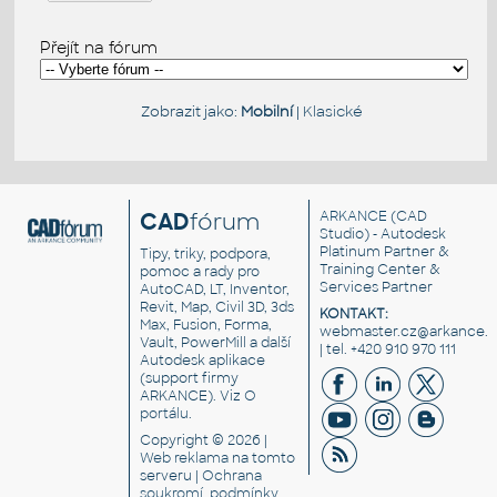
Přejít na fórum
Zobrazit jako:
Mobilní
|
Klasické
CAD
fórum
ARKANCE
(CAD
Studio) - Autodesk
Platinum Partner &
Tipy, triky, podpora,
Training Center &
pomoc a rady pro
Services Partner
AutoCAD, LT, Inventor,
Revit, Map, Civil 3D, 3ds
KONTAKT:
Max, Fusion, Forma,
webmaster.cz@arkance.w
Vault, PowerMill a další
| tel. +420 910 970 111
Autodesk aplikace
(support firmy
ARKANCE). Viz
O
portálu
.
Copyright © 2026 |
Web reklama
na tomto
serveru |
Ochrana
soukromí, podmínky