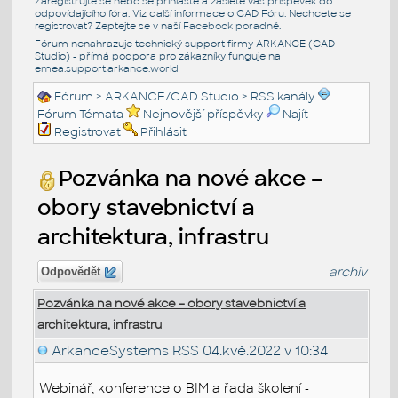
Zaregistrujte se nebo se přihlašte a zašlete váš příspěvek do
odpovídajícího fóra. Viz další informace o
CAD Fóru
. Nechcete se
registrovat? Zeptejte se v naší
Facebook poradně
.
Fórum nenahrazuje technický support firmy ARKANCE (CAD
Studio) - přímá podpora pro zákazníky funguje na
emea.support.arkance.world
Fórum
>
ARKANCE/CAD Studio
>
RSS kanály
Fórum Témata
Nejnovější příspěvky
Najít
Registrovat
Přihlásit
Pozvánka na nové akce –
obory stavebnictví a
architektura, infrastru
archiv
Odpovědět
Pozvánka na nové akce – obory stavebnictví a
architektura, infrastru
ArkanceSystems RSS
04.kvě.2022 v 10:34
Webinář, konference o BIM a řada školení -