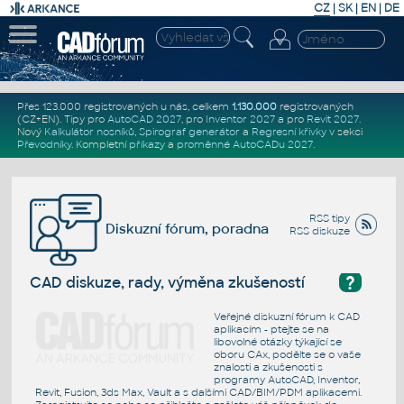
CZ
|
SK
|
EN
|
DE
Přes 123.000 registrovaných u nás, celkem
1.130.000
registrovaných
(CZ+EN)
. Tipy pro
AutoCAD 2027
, pro
Inventor 2027
a pro
Revit 2027
.
Nový
Kalkulátor nosníků
,
Spirograf generátor
a
Regresní křivky
v sekci
Převodníky
.
Kompletní
příkazy
a
proměnné AutoCADu 2027
.
RSS tipy
Diskuzní fórum, poradna
RSS diskuze
?
CAD diskuze, rady, výměna zkušeností
Veřejné diskuzní fórum k CAD
aplikacím - ptejte se na
libovolné otázky týkající se
oboru CAx, podělte se o vaše
znalosti a zkušenosti s
programy AutoCAD, Inventor,
Revit, Fusion, 3ds Max, Vault a s dalšími CAD/BIM/PDM aplikacemi.