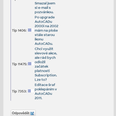
Smazal jsem
si e-mail s
pozvánkou.
Po upgrade
AutoCADu
2000i na 2002
Tip 1406:
mám na ploše
stále starou
ikonu
AutoCADu.
Chci využít
slevové akce,
ale rád bych
odložil
Tip 11475:
začátek
platnosti
Subscription.
Lze to?
Editace šraf
poklepáním v
Tip 7353:
AutoCADu
2011.
Odpovědět