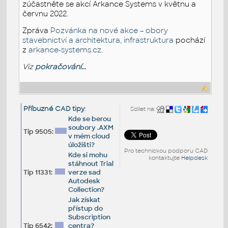
zúčastněte se akcí Arkance Systems v květnu a
červnu 2022.
Zpráva
Pozvánka na nové akce – obory
stavebnictví a architektura, infrastruktura
pochází
z
arkance-systems.cz
.
Viz
pokračování...
Příbuzné CAD tipy
:
Sdílet na:
Kde se berou
soubory .AXM
Tip 9505:
v mém cloud
úložišti?
Pro technickou podporu CAD
Kde si mohu
kontaktujte
Helpdesk
stáhnout Trial
Tip 11331:
verze sad
Autodesk
Collection?
Jak získat
přístup do
Subscription
Tip 6542:
centra?