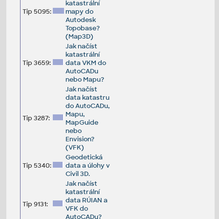
katastrální
Tip 5095:
mapy do
Autodesk
Topobase?
(Map3D)
Jak načíst
katastrální
Tip 3659:
data VKM do
AutoCADu
nebo Mapu?
Jak načíst
data katastru
do AutoCADu,
Mapu,
Tip 3287:
MapGuide
nebo
Envision?
(VFK)
Geodetická
Tip 5340:
data a úlohy v
Civil 3D.
Jak načíst
katastrální
data RÚIAN a
Tip 9131:
VFK do
AutoCADu?