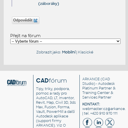
(záboráky)
Odpovědět
Přejít na fórum
Zobrazit jako:
Mobilní
|
Klasické
CAD
fórum
ARKANCE
(CAD
Studio) - Autodesk
Platinum Partner &
Tipy, triky, podpora,
Training Center &
pomoc a rady pro
Services Partner
AutoCAD, LT, Inventor,
Revit, Map, Civil 3D, 3ds
KONTAKT:
Max, Fusion, Forma,
webmaster.cz@arkance.w
Vault, PowerMill a další
| tel. +420 910 970 111
Autodesk aplikace
(support firmy
ARKANCE). Viz
O