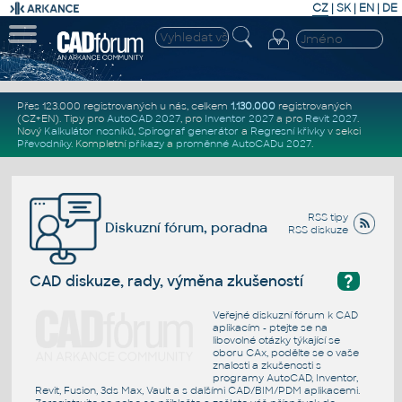
CZ
|
SK
|
EN
|
DE
Přes 123.000 registrovaných u nás, celkem
1.130.000
registrovaných
(CZ+EN)
. Tipy pro
AutoCAD 2027
, pro
Inventor 2027
a pro
Revit 2027
.
Nový
Kalkulátor nosníků
,
Spirograf generátor
a
Regresní křivky
v sekci
Převodníky
.
Kompletní
příkazy
a
proměnné AutoCADu 2027
.
RSS tipy
Diskuzní fórum, poradna
RSS diskuze
?
CAD diskuze, rady, výměna zkušeností
Veřejné diskuzní fórum k CAD
aplikacím - ptejte se na
libovolné otázky týkající se
oboru CAx, podělte se o vaše
znalosti a zkušenosti s
programy AutoCAD, Inventor,
Revit, Fusion, 3ds Max, Vault a s dalšími CAD/BIM/PDM aplikacemi.