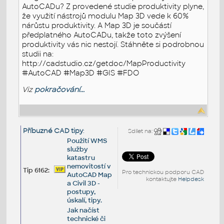
AutoCADu? Z provedené studie produktivity plyne,
že využití nástrojů modulu Map 3D vede k 60%
nárůstu produktivity. A Map 3D je součástí
předplatného AutoCADu, takže toto zvýšení
produktivity vás nic nestojí. Stáhněte si podrobnou
studii na:
http://cadstudio.cz/getdoc/MapProductivity
#AutoCAD #Map3D #GIS #FDO
Viz
pokračování...
Příbuzné CAD tipy
:
Sdílet na:
Použití WMS
služby
katastru
nemovitostí v
Tip 6162:
Pro technickou podporu CAD
AutoCAD Map
kontaktujte
Helpdesk
a Civil 3D -
postupy,
úskalí, tipy.
Jak načíst
technické či