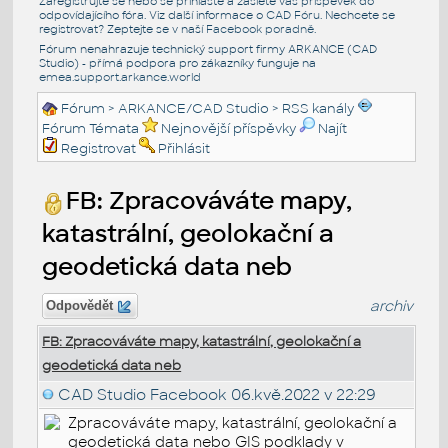
Zaregistrujte se nebo se přihlašte a zašlete váš příspěvek do
odpovídajícího fóra. Viz další informace o
CAD Fóru
. Nechcete se
registrovat? Zeptejte se v naší
Facebook poradně
.
Fórum nenahrazuje technický support firmy ARKANCE (CAD
Studio) - přímá podpora pro zákazníky funguje na
emea.support.arkance.world
Fórum
>
ARKANCE/CAD Studio
>
RSS kanály
Fórum Témata
Nejnovější příspěvky
Najít
Registrovat
Přihlásit
FB: Zpracováváte mapy,
katastrální, geolokační a
geodetická data neb
archiv
Odpovědět
FB: Zpracováváte mapy, katastrální, geolokační a
geodetická data neb
CAD Studio Facebook
06.kvě.2022 v 22:29
Zpracováváte mapy, katastrální, geolokační a
geodetická data nebo GIS podklady v