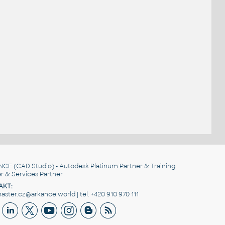
NCE
(CAD Studio) - Autodesk Platinum Partner & Training
r & Services Partner
AKT:
ster.cz@arkance.world | tel. +420 910 970 111