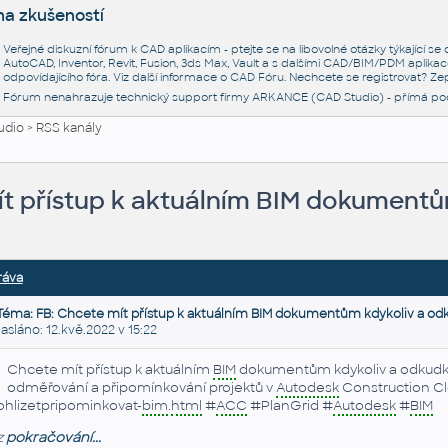
na zkušeností
Veřejné diskuzní fórum k CAD aplikacím - ptejte se na libovolné otázky týkající s
AutoCAD, Inventor, Revit, Fusion, 3ds Max, Vault a s dalšími CAD/BIM/PDM aplikac
odpovídajícího fóra. Viz další informace o
CAD Fóru
. Nechcete se registrovat? Zep
Fórum nenahrazuje technický support firmy ARKANCE (CAD Studio) - přímá po
udio
>
RSS kanály
ít přístup k aktuálním BIM dokument
ráva
Téma: FB: Chcete mít přístup k aktuálním BIM dokumentům kdykoliv a od
láno: 12.kvě.2022 v 15:22
Chcete mít přístup k aktuálním
BIM
dokumentům kdykoliv a odkudkoliv
odměřování a připomínkování projektů v
Autodesk
Construction C
ohlizetpripominkovat-
bim
.
html
#
ACC
#PlanGrid #
Autodesk
#
BIM
z
pokračování...