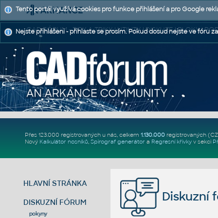
Tento portál využívá cookies pro funkce přihlášení a pro Google rek
CAD FÓRUM - TIPY A TRIKY | UTILITY | DISKUZE | BLOKY |
Nejste přihlášeni - přihlaste se prosím. Pokud dosud nejste ve fóru za
Přes 123.000 registrovaných u nás, celkem
1.130.000
registrovaných (C
Nový
Kalkulátor nosníků
,
Spirograf generátor
a
Regresní křivky
v sekci
P
HLAVNÍ STRÁNKA
Diskuzní 
DISKUZNÍ FÓRUM
pokyny