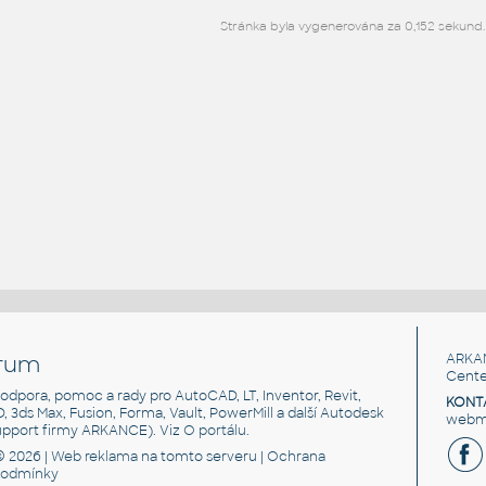
Stránka byla vygenerována za 0,152 sekund.
rum
ARKA
Cente
, podpora, pomoc a rady pro AutoCAD, LT, Inventor, Revit,
KONT
3D, 3ds Max, Fusion, Forma, Vault, PowerMill a další Autodesk
webma
support firmy ARKANCE). Viz
O portálu
.
© 2026 |
Web reklama
na tomto serveru |
Ochrana
podmínky