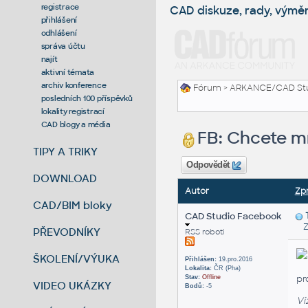
registrace
CAD diskuze, rady, výmě
přihlášení
odhlášení
správa účtu
najít
aktivní témata
archiv konference
Fórum
>
ARKANCE/CAD St
posledních 100 příspěvků
lokality registrací
CAD blogy a média
FB: Chcete m
TIPY A TRIKY
Odpovědět
DOWNLOAD
Autor
Zp
CAD/BIM bloky
CAD Studio Facebook
Zas
PŘEVODNÍKY
RSS roboti
ŠKOLENÍ/VÝUKA
Přihlášen:
19.pro.2016
Lokalita:
ČR (Pha)
pr
Stav:
Offline
VIDEO UKÁZKY
Bodů:
-5
Vi