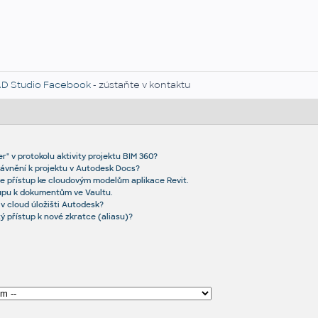
D Studio Facebook
- zústaňte v kontaktu
" v protokolu aktivity projektu BIM 360?
rávnění k projektu v Autodesk Docs?
te přístup ke cloudovým modelům aplikace Revit.
upu k dokumentům ve Vaultu.
 v cloud úložišti Autodesk?
tý přístup k nové zkratce (aliasu)?