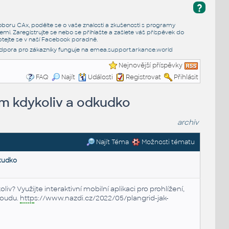
?
e oboru CAx, podělte se o vaše znalosti a zkušenosti s programy
emi. Zaregistrujte se nebo se přihlašte a zašlete váš příspěvek do
tejte se v naší
Facebook poradně
.
dpora pro zákazníky funguje na
emea.support.arkance.world
Nejnovější příspěvky
FAQ
Najít
Události
Registrovat
Přihlásit
ům kdykoliv a odkudko
archiv
Najít Téma
Možnosti tématu
kudko
? Využijte interaktivní mobilní aplikaci pro prohlížení,
loudu.
http
s://www.nazdi.cz/2022/05/plangrid-jak-