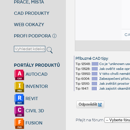
PRÁCE, MÍSTA
CAD PRODUKTY
WEB ODKAZY
CA
PROFI PODPORA
ⓘ
Příbuzné CAD tipy
:
Tip 12548:
Co je "unknown user
PORTÁLY PRODUKTŮ
Tip 13528:
Jak ověřit vaše op
AUTOCAD
Tip 13950:
V této chvíli nemá
Tip 6004:
Zabezpečení příst
Tip 12510:
Jak zvětšit prostor
INVENTOR
Tip 1947:
Jak zajistit okamži
REVIT
Odpovědět
CIVIL 3D
Přejít na fórum
FUSION