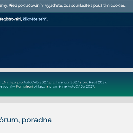
lamy. Před pokračováním vyjadřete, zda souhlasíte s použitím cookies.
 PODPORA | POMOC A RADY
registrováni,
klikněte sem.
.
Z+EN)
. Tipy pro
AutoCAD 2027
, pro
Inventor 2027
a pro
Revit 2027
.
řevodníky
.
Kompletní
příkazy
a
proměnné AutoCADu 2027
.
fórum, poradna