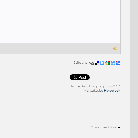
Sdílet na:
Pro technickou podporu CAD
kontaktujte
Helpdesk
Oprávnění fóra