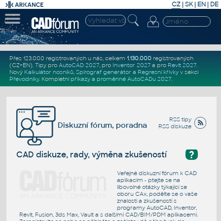
CZ
|
SK
|
EN
|
DE
Přes 123.000 registrovaných u nás, celkem
1.130.000
registrovaných
(CZ+EN)
. Tipy pro
AutoCAD 2027
, pro
Inventor 2027
a pro
Revit 2027
.
Nový
Kalkulátor nosníků
,
Spirograf generátor
a
Regresní křivky
v sekci
Převodníky
.
Kompletní
příkazy
a
proměnné AutoCADu 2027
.
RSS tipy
Diskuzní fórum, poradna
RSS diskuze
?
CAD diskuze, rady, výměna zkušeností
Veřejné diskuzní fórum k CAD
aplikacím - ptejte se na
libovolné otázky týkající se
oboru CAx, podělte se o vaše
znalosti a zkušenosti s
programy AutoCAD, Inventor,
Revit, Fusion, 3ds Max, Vault a s dalšími CAD/BIM/PDM aplikacemi.