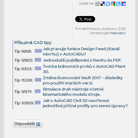
Sdílet na:
Pro technickou podporu CAD
kontaktujte
Helpdesk
Příbuzné CAD tipy
:
Jak pracuje funkce Design Feed (Kanál
Tip 9268:
návrhu) v AutoCADu?
Tip 12923:
Jednodušší publikování z Revitu do PDF.
Tvorba knihovních prvků v AutoCAD Plant
Tip 9303:
3D.
Změna licencování Vault 2017 – důsledky
Tip 11338:
pro použití starších verzí.
Simulace drah nástroje včetně
Tip 12971:
kinematického modelu stroje.
Jak v AutoCAD Civil 3D navrhnout
Tip 10959:
jednotlivé příčné profily pro zemní úpravy?
Odpovědět