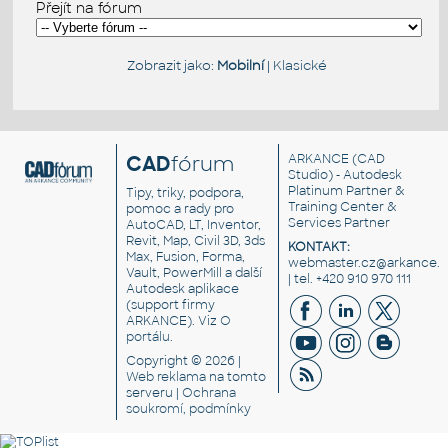
Přejít na fórum
Zobrazit jako:
Mobilní
|
Klasické
CAD
fórum
ARKANCE
(CAD
Studio) - Autodesk
Platinum Partner &
Tipy, triky, podpora,
Training Center &
pomoc a rady pro
Services Partner
AutoCAD, LT, Inventor,
Revit, Map, Civil 3D, 3ds
KONTAKT:
Max, Fusion, Forma,
webmaster.cz@arkance.w
Vault, PowerMill a další
| tel. +420 910 970 111
Autodesk aplikace
(support firmy
ARKANCE). Viz
O
portálu
.
Copyright © 2026 |
Web reklama
na tomto
serveru |
Ochrana
soukromí, podmínky