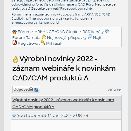
Zaregistrujte se nebo se přihlašte a zašlete váš příspěvek do
odpovídajícího fóra. Viz další informace o
CAD Fóru
. Nechcete se
registrovat? Zeptejte se v naší
Facebook poradně
.
Fórum nenahrazuje technický support firmy ARKANCE (CAD
Studio) - přímá podpora pro zákazníky funguje na
emea.support.arkance.world
Fórum
>
ARKANCE/CAD Studio
>
RSS kanály
Fórum Témata
Nejnovější příspěvky
Najít
Registrovat
Přihlásit
Výrobní novinky 2022 -
záznam webináře k novinkám
CAD/CAM produktů A
archiv
Odpovědět
Výrobní novinky 2022 - záznam webináře k novinkám
CAD/CAM produktů A
YouTube RSS
14.čer.2022 v 08:28