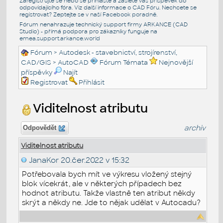
Zaregistrujte se nebo se přihlašte a zašlete váš příspěvek do
odpovídajícího fóra. Viz další informace o
CAD Fóru
. Nechcete se
registrovat? Zeptejte se v naší
Facebook poradně
.
Fórum nenahrazuje technický support firmy ARKANCE (CAD
Studio) - přímá podpora pro zákazníky funguje na
emea.support.arkance.world
Fórum
>
Autodesk - stavebnictví, strojírenství,
CAD/GIS
>
AutoCAD
Fórum Témata
Nejnovější
příspěvky
Najít
Registrovat
Přihlásit
Viditelnost atributu
archiv
Odpovědět
Viditelnost atributu
JanaKor
20.čer.2022 v 15:32
Potřebovala bych mít ve výkresu vložený stejný
blok vícekrát, ale v některých případech bez
hodnot atributu. Takže vlastně ten atribut někdy
skrýt a někdy ne. Jde to nějak udělat v Autocadu?