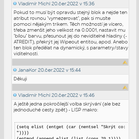
Vladimír Michl
20.čer.2022 v 15:36
Pokud to musí být opravdu stejný blok a nejde ten
atribut rovnou "vymezerovat", pak si musíte
pomoci nějakým trikem. Těch možností je vícero,
třeba zmenšit jeho velikost na 0.0001, nastavit mu
"bílou" barvu, přesunout jej do neviditelné hladiny (-
ATREDIT), překrýt jej Wipeout entitou, apod. Anebo
ten blok předělat na dynamický, s parametry/stavy
viditelnosti.
JanaKor
20.čer.2022 v 15:44
Děkuji
Vladimír Michl
20.čer.2022 v 15:46
A ještě jedna pokročilejší volba skrývání (ale bez
jednoduché cesty zpět) - LISP makro:
(setq elist (entget (car (nentsel "Skrýt co:
"))))
(entmod (append elist (list (cons 70 1))))