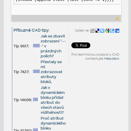
Příbuzné CAD tipy
:
Sdílet na:
Jak se zbavit
zobrazení "---
Tip 9617:
-" v
prázdných
Pro technickou podporu CAD
polích?
kontaktujte
Helpdesk
Přestaly se
mi
Tip 7427:
zobrazovat
atributy
bloků.
Jak v
dynamickém
bloku přidat
Tip 14698:
atribut do
všech stavů
viditelnosti?
Proč atribut
dynamického
bloku
Tip 10760: