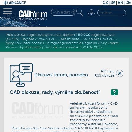
CZ
|
SK
|
EN
|
DE
Přes 123.000 registrovaných u nás, celkem
1.130.000
registrovaných
(CZ+EN)
. Tipy pro
AutoCAD 2027
, pro
Inventor 2027
a pro
Revit 2027
.
Nový
Kalkulátor nosníků
,
Spirograf generátor
a
Regresní křivky
v sekci
Převodníky
.
Kompletní
příkazy
a
proměnné AutoCADu 2027
.
RSS tipy
Diskuzní fórum, poradna
RSS diskuze
?
CAD diskuze, rady, výměna zkušeností
Veřejné diskuzní fórum k CAD
aplikacím - ptejte se na
libovolné otázky týkající se
oboru CAx, podělte se o vaše
znalosti a zkušenosti s
programy AutoCAD, Inventor,
Revit, Fusion, 3ds Max, Vault a s dalšími CAD/BIM/PDM aplikacemi.