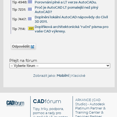
Tip 4948:
Porovnání plné a LT verze AutoCADu.
Proč je AutoCAD LT pomalejší než plný
Tip 7231:
AutoCAD?
Doplnění lokální AutoCAD nápovědy do Civil
Tip 7447:
3D 2011.
Doplňková architektonická "ruční" písma pro
Tip 7114:
vaše CAD výkresy.
Odpovědět
Přejít na fórum
Zobrazit jako:
Mobilní
|
Klasické
CAD
fórum
ARKANCE
(CAD
Studio) - Autodesk
Platinum Partner &
Tipy, triky, podpora,
Training Center &
pomoc a rady pro
Services Partner