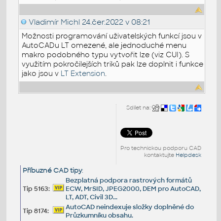
Vladimír Michl
24.čer.2022 v 08:21
Možnosti programování uživatelských funkcí jsou v
AutoCADu LT omezené, ale jednoduché menu
makro podobného typu vytvořit lze (viz CUI). S
využitím pokročilejších triků pak lze doplnit i funkce
jako jsou v
LT Extension
.
Sdílet na:
Pro technickou podporu CAD
kontaktujte
Helpdesk
Příbuzné CAD tipy
:
Bezplatná podpora rastrových formátů
Tip 5163:
ECW, MrSID, JPEG2000, DEM pro AutoCAD,
LT, ADT, Civil 3D...
AutoCAD neindexuje složky doplněné do
Tip 8174:
Průzkumníku obsahu.