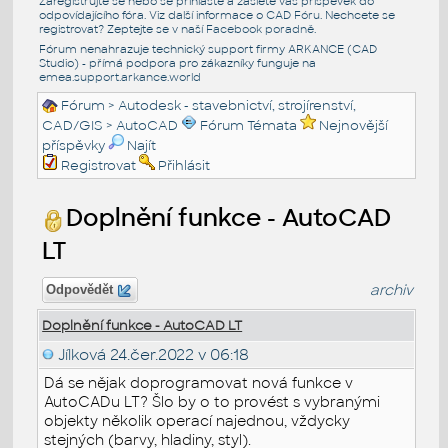
Zaregistrujte se nebo se přihlašte a zašlete váš příspěvek do
odpovídajícího fóra. Viz další informace o
CAD Fóru
. Nechcete se
registrovat? Zeptejte se v naší
Facebook poradně
.
Fórum nenahrazuje technický support firmy ARKANCE (CAD
Studio) - přímá podpora pro zákazníky funguje na
emea.support.arkance.world
Fórum
>
Autodesk - stavebnictví, strojírenství,
CAD/GIS
>
AutoCAD
Fórum Témata
Nejnovější
příspěvky
Najít
Registrovat
Přihlásit
Doplnění funkce - AutoCAD
LT
archiv
Odpovědět
Doplnění funkce - AutoCAD LT
Jílková
24.čer.2022 v 06:18
Dá se nějak doprogramovat nová funkce v
AutoCADu LT? Šlo by o to provést s vybranými
objekty několik operací najednou, vždycky
stejných (barvy, hladiny, styl).