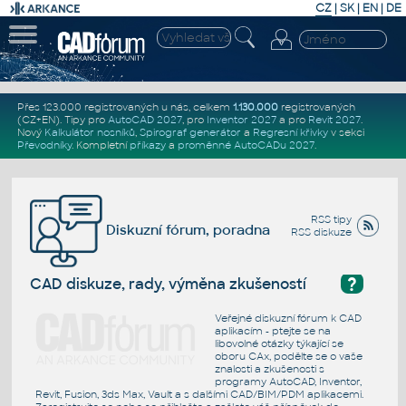
CZ
|
SK
|
EN
|
DE
Přes 123.000 registrovaných u nás, celkem
1.130.000
registrovaných
(CZ+EN)
. Tipy pro
AutoCAD 2027
, pro
Inventor 2027
a pro
Revit 2027
.
Nový
Kalkulátor nosníků
,
Spirograf generátor
a
Regresní křivky
v sekci
Převodníky
.
Kompletní
příkazy
a
proměnné AutoCADu 2027
.
RSS tipy
Diskuzní fórum, poradna
RSS diskuze
?
CAD diskuze, rady, výměna zkušeností
Veřejné diskuzní fórum k CAD
aplikacím - ptejte se na
libovolné otázky týkající se
oboru CAx, podělte se o vaše
znalosti a zkušenosti s
programy AutoCAD, Inventor,
Revit, Fusion, 3ds Max, Vault a s dalšími CAD/BIM/PDM aplikacemi.