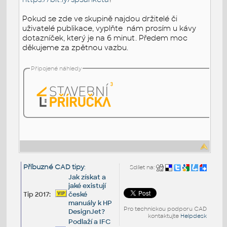
Pokud se zde ve skupině najdou držitelé či
uživatelé publikace, vyplňte nám prosím u kávy
dotazníček, který je na 6 minut. Předem moc
děkujeme za zpětnou vazbu.
Připojené náhledy
Příbuzné CAD tipy
:
Sdílet na:
Jak získat a
jaké existují
Tip 2017:
české
manuály k HP
Pro technickou podporu CAD
DesignJet?
kontaktujte
Helpdesk
Podlaží a IFC