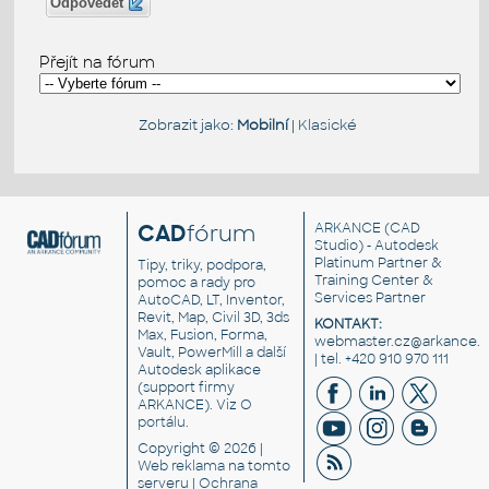
Odpovědět
Přejít na fórum
Zobrazit jako:
Mobilní
|
Klasické
CAD
fórum
ARKANCE
(CAD
Studio) - Autodesk
Platinum Partner &
Tipy, triky, podpora,
Training Center &
pomoc a rady pro
Services Partner
AutoCAD, LT, Inventor,
Revit, Map, Civil 3D, 3ds
KONTAKT:
Max, Fusion, Forma,
webmaster.cz@arkance.w
Vault, PowerMill a další
| tel. +420 910 970 111
Autodesk aplikace
(support firmy
ARKANCE). Viz
O
portálu
.
Copyright © 2026 |
Web reklama
na tomto
serveru |
Ochrana