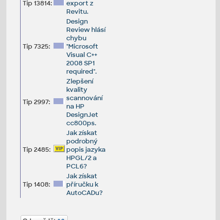
Tip 13814:
export z
Revitu.
Design
Review hlásí
chybu
Tip 7325:
"Microsoft
Visual C++
2008 SP1
required".
Zlepšení
kvality
scannování
Tip 2997:
na HP
DesignJet
cc800ps.
Jak získat
podrobný
Tip 2485:
popis jazyka
HPGL/2 a
PCL6?
Jak získat
Tip 1408:
příručku k
AutoCADu?