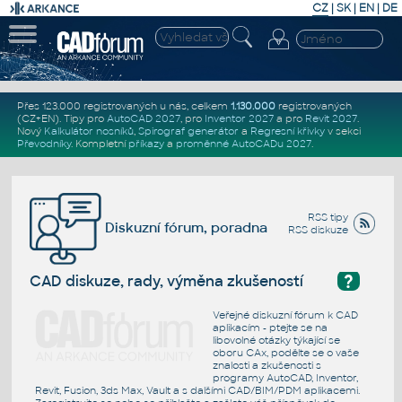
CZ
|
SK
|
EN
|
DE
Přes 123.000 registrovaných u nás, celkem
1.130.000
registrovaných
(CZ+EN)
. Tipy pro
AutoCAD 2027
, pro
Inventor 2027
a pro
Revit 2027
.
Nový
Kalkulátor nosníků
,
Spirograf generátor
a
Regresní křivky
v sekci
Převodníky
.
Kompletní
příkazy
a
proměnné AutoCADu 2027
.
RSS tipy
Diskuzní fórum, poradna
RSS diskuze
?
CAD diskuze, rady, výměna zkušeností
Veřejné diskuzní fórum k CAD
aplikacím - ptejte se na
libovolné otázky týkající se
oboru CAx, podělte se o vaše
znalosti a zkušenosti s
programy AutoCAD, Inventor,
Revit, Fusion, 3ds Max, Vault a s dalšími CAD/BIM/PDM aplikacemi.