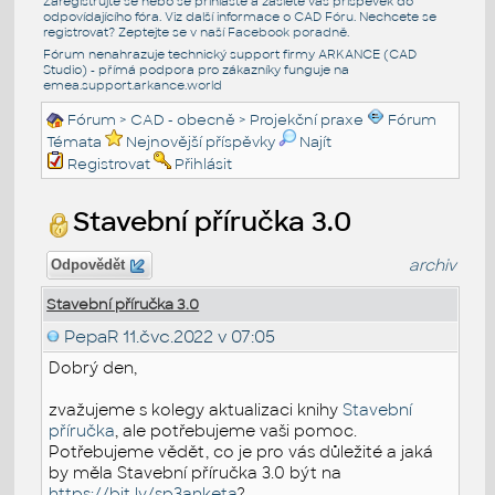
Zaregistrujte se nebo se přihlašte a zašlete váš příspěvek do
odpovídajícího fóra. Viz další informace o
CAD Fóru
. Nechcete se
registrovat? Zeptejte se v naší
Facebook poradně
.
Fórum nenahrazuje technický support firmy ARKANCE (CAD
Studio) - přímá podpora pro zákazníky funguje na
emea.support.arkance.world
Fórum
>
CAD - obecně
>
Projekční praxe
Fórum
Témata
Nejnovější příspěvky
Najít
Registrovat
Přihlásit
Stavební příručka 3.0
archiv
Odpovědět
Stavební příručka 3.0
PepaR
11.čvc.2022 v 07:05
Dobrý den,
zvažujeme s kolegy aktualizaci knihy
Stavební
příručka
, ale potřebujeme vaši pomoc.
Potřebujeme vědět, co je pro vás důležité a jaká
by měla Stavební příručka 3.0 být na
https://bit.ly/sp3anketa
?