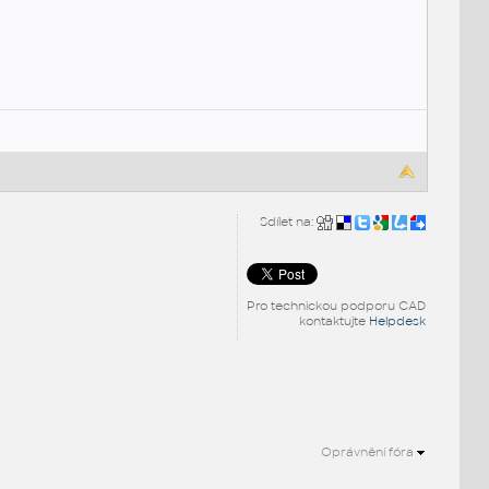
Sdílet na:
Pro technickou podporu CAD
kontaktujte
Helpdesk
Oprávnění fóra