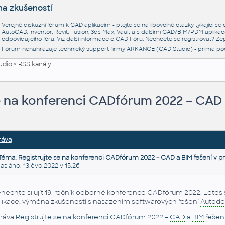
na zkušeností
Veřejné diskuzní fórum k CAD aplikacím - ptejte se na libovolné otázky týkající s
AutoCAD, Inventor, Revit, Fusion, 3ds Max, Vault a s dalšími CAD/BIM/PDM aplikac
odpovídajícího fóra. Viz další informace o
CAD Fóru
. Nechcete se registrovat? Zep
Fórum nenahrazuje technický support firmy ARKANCE (CAD Studio) - přímá po
udio
>
RSS kanály
e na konferenci CADfórum 2022 – CAD 
ráva
Téma: Registrujte se na konferenci CADfórum 2022 – CAD a BIM řešení v p
láno: 13.čvc.2022 v 15:26
nechte si ujít 19. ročník odborné konference CADfórum 2022. Letos s
likace, výměna zkušeností s nasazením softwarových řešení
Autode
ráva
Registrujte se na konferenci CADfórum 2022 –
CAD
a
BIM
řešení