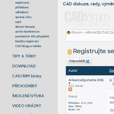
registrace
CAD diskuze, rady, výmě
přihlášení
odhlášení
správa účtu
najít
aktivní témata
archiv konference
Fórum
>
ARKANCE/CAD St
posledních 100 příspěvků
lokality registrací
CAD blogy a média
Registrujte s
TIPY A TRIKY
Odpovědět
DOWNLOAD
Autor
Zp
CAD/BIM bloky
ArkanceSystems RSS
Zas
PŘEVODNÍKY
RSS roboti
ŠKOLENÍ/VÝUKA
Robot
Ne
ap
Přihlášen:
20.lis.2009
VIDEO UKÁZKY
Stav:
Offline
Zp
Bodů:
594