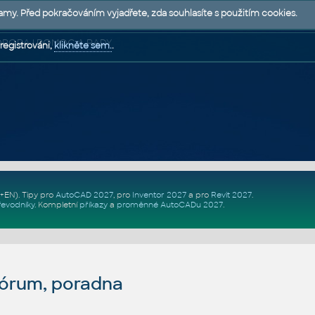
lamy. Před pokračováním vyjadřete, zda souhlasíte s použitím cookies.
 PODPORA | POMOC A RADY
registrováni,
klikněte sem.
.
Z+EN)
. Tipy pro
AutoCAD 2027
, pro
Inventor 2027
a pro
Revit 2027
.
řevodníky
.
Kompletní
příkazy
a
proměnné AutoCADu 2027
.
fórum, poradna