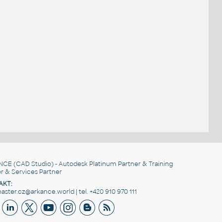
.
NCE
(CAD Studio) - Autodesk Platinum Partner & Training
r & Services Partner
AKT:
ster.cz@arkance.world | tel. +420 910 970 111