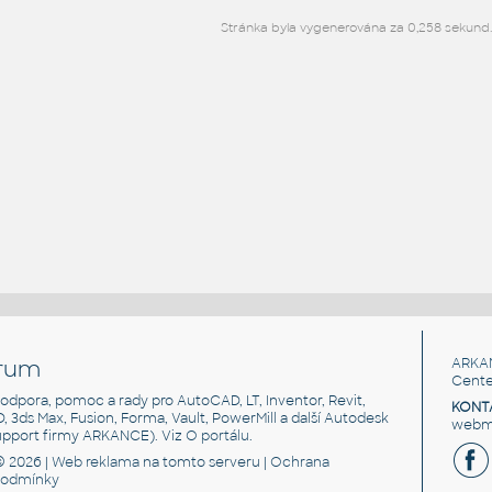
Stránka byla vygenerována za 0,258 sekund
rum
ARKA
Cente
, podpora, pomoc a rady pro AutoCAD, LT, Inventor, Revit,
KONT
3D, 3ds Max, Fusion, Forma, Vault, PowerMill a další Autodesk
webma
support firmy ARKANCE). Viz
O portálu
.
© 2026 |
Web reklama
na tomto serveru |
Ochrana
podmínky