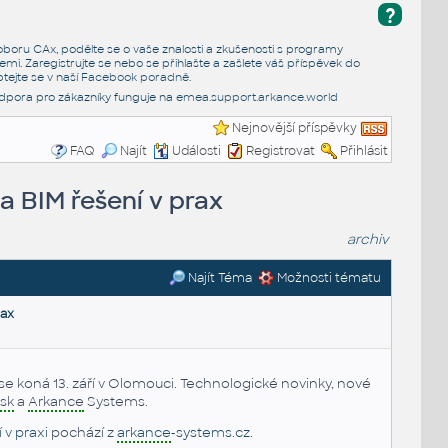
?
e oboru CAx, podělte se o vaše znalosti a zkušenosti s programy
emi. Zaregistrujte se nebo se přihlašte a zašlete váš příspěvek do
tejte se v naší
Facebook poradně
.
dpora pro zákazníky funguje na
emea.support.arkance.world
Nejnovější příspěvky
FAQ
Najít
Události
Registrovat
Přihlásit
a BIM řešení v prax
archiv
Najít Téma
Možnosti tématu
rax
e koná 13. září v Olomouci. Technologické novinky, nové
sk
a
Arkance
Systems.
 v praxi
pochází z
arkance
-systems.cz
.