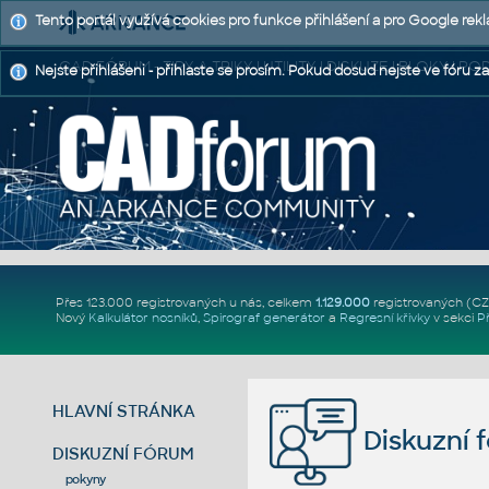
Tento portál využívá cookies pro funkce přihlášení a pro Google rek
CAD FÓRUM - TIPY A TRIKY | UTILITY | DISKUZE | BLOKY |
Nejste přihlášeni - přihlaste se prosím. Pokud dosud nejste ve fóru za
Přes 123.000 registrovaných u nás, celkem
1.129.000
registrovaných (C
Nový
Kalkulátor nosníků
,
Spirograf generátor
a
Regresní křivky
v sekci
P
HLAVNÍ STRÁNKA
Diskuzní 
DISKUZNÍ FÓRUM
pokyny