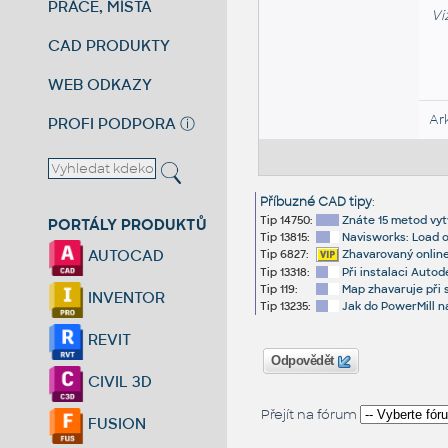
PRÁCE, MÍSTA
Vi
CAD PRODUKTY
WEB ODKAZY
Ar
PROFI PODPORA
ⓘ
Příbuzné CAD tipy
:
Tip 14750:
Znáte 15 metod vyt
PORTÁLY PRODUKTŮ
Tip 13815:
Navisworks: Load o
AUTOCAD
Tip 6827:
Zhavarovaný online
Tip 13318:
Při instalaci Auto
Tip 119:
Map zhavaruje při 
INVENTOR
Tip 13235:
Jak do PowerMill n
REVIT
Odpovědět
CIVIL 3D
Přejít na fórum
FUSION