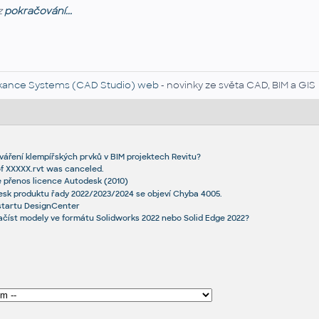
z
pokračování...
kance Systems (CAD Studio) web
- novinky ze světa CAD, BIM a GIS
váření klempířských prvků v BIM projektech Revitu?
f XXXXX.rvt was canceled.
 přenos licence Autodesk (2010)
desk produktu řady 2022/2023/2024 se objeví Chyba 4005.
startu DesignCenter
ačíst modely ve formátu Solidworks 2022 nebo Solid Edge 2022?