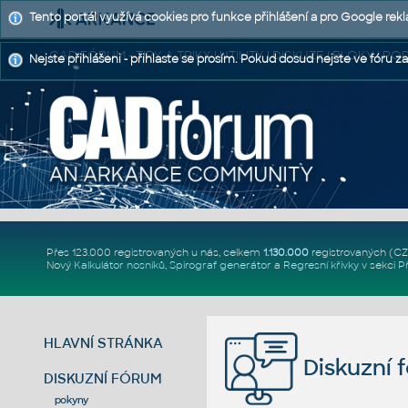
Tento portál využívá cookies pro funkce přihlášení a pro Google rek
CAD FÓRUM - TIPY A TRIKY | UTILITY | DISKUZE | BLOKY |
Nejste přihlášeni - přihlaste se prosím. Pokud dosud nejste ve fóru za
Přes 123.000 registrovaných u nás, celkem
1.130.000
registrovaných (C
Nový
Kalkulátor nosníků
,
Spirograf generátor
a
Regresní křivky
v sekci
P
HLAVNÍ STRÁNKA
Diskuzní 
DISKUZNÍ FÓRUM
pokyny