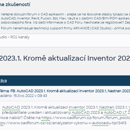
na zkušeností
Veřejné diskuzní fórum k CAD aplikacím - ptejte se na libovolné otázky týkající s
AutoCAD, Inventor, Revit, Fusion, 3ds Max, Vault a s dalšími CAD/BIM/PDM aplikac
odpovídajícího fóra. Viz další informace o
CAD Fóru
. Nechcete se registrovat? Zep
Fórum nenahrazuje technický support firmy ARKANCE (CAD Studio) - přímá po
udio
>
RSS kanály
023.1. Kromě aktualizací Inventor 2023
ráva
Téma: FB: AutoCAD 2023.1. Kromě aktualizací Inventor 2023.1, Nastran 2023
sláno: 15.čvc.2022 v 09:43
AutoCAD
2023.1. Kromě aktualizací
Inventor
2023.1,
Nastran
2023.1,
předplatitele uveden i aktualizovaný
AutoCAD
2023 a
AutoCAD LT
2
nkce nabízí? Čtěte na
http
s://www.cadforum.cz/forum/forum_post
tp
s://www.cadforum.cz/cz/analyzator-vykonu-v-
autocad
u-tip13413