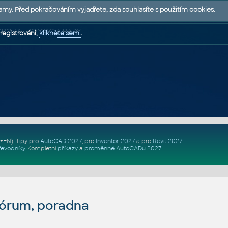
lamy. Před pokračováním vyjadřete, zda souhlasíte s použitím cookies.
 PODPORA | POMOC A RADY
registrováni,
klikněte sem.
.
Z+EN)
. Tipy pro
AutoCAD 2027
, pro
Inventor 2027
a pro
Revit 2027
.
řevodníky
.
Kompletní
příkazy
a
proměnné AutoCADu 2027
.
fórum, poradna