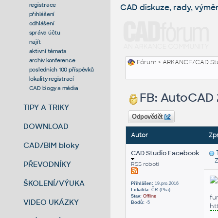
registrace
CAD diskuze, rady, výmě
přihlášení
odhlášení
správa účtu
najít
aktivní témata
archiv konference
Fórum
>
ARKANCE/CAD St
posledních 100 příspěvků
lokality registrací
CAD blogy a média
FB: AutoCAD 2
TIPY A TRIKY
Odpovědět
DOWNLOAD
Autor
Zp
CAD/BIM bloky
CAD Studio Facebook
Za
PŘEVODNÍKY
RSS roboti
ŠKOLENÍ/VÝUKA
Přihlášen:
19.pro.2016
Lokalita:
ČR (Pha)
fu
Stav:
Offline
VIDEO UKÁZKY
Bodů:
-5
ht