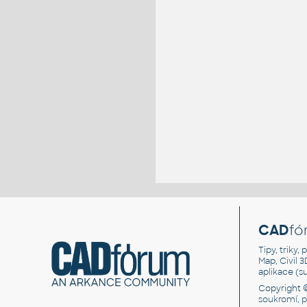
CAD
fó
Tipy, triky
Map, Civil 
aplikace (
Copyright 
soukromí, 