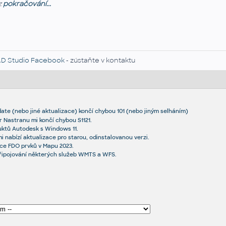
z
pokračování...
D Studio Facebook
- zústaňte v kontaktu
date (nebo jiné aktualizace) končí chybou 101 (nebo jiným selháním)
r Nastranu mi končí chybou S1121.
uktů Autodesk s Windows 11.
 nabízí aktualizace pro starou, odinstalovanou verzi.
ce FDO prvků v Mapu 2023.
připojování některých služeb WMTS a WFS.