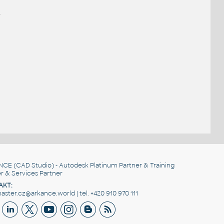
.
NCE
(CAD Studio) - Autodesk Platinum Partner & Training
r & Services Partner
AKT:
ster.cz@arkance.world | tel. +420 910 970 111