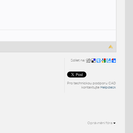
Sdílet na:
Pro technickou podporu CAD
kontaktujte
Helpdesk
Oprávnění fóra