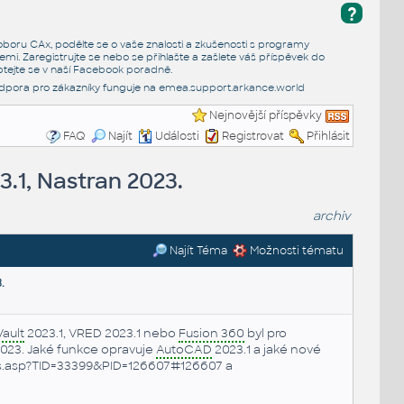
?
e oboru CAx, podělte se o vaše znalosti a zkušenosti s programy
emi. Zaregistrujte se nebo se přihlašte a zašlete váš příspěvek do
tejte se v naší
Facebook poradně
.
dpora pro zákazníky funguje na
emea.support.arkance.world
Nejnovější příspěvky
FAQ
Najít
Události
Registrovat
Přihlásit
.1, Nastran 2023.
archiv
Najít Téma
Možnosti tématu
.
Vault
2023.1, VRED 2023.1 nebo
Fusion 360
byl pro
023. Jaké funkce opravuje
AutoCAD
2023.1 a jaké nové
s.asp?TID=33399&PID=126607#126607 a