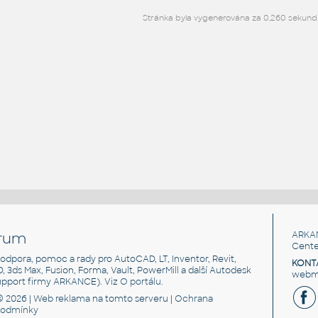
Stránka byla vygenerována za 0,260 sekund
rum
ARKA
Cente
, podpora, pomoc a rady pro AutoCAD, LT, Inventor, Revit,
KONT
3D, 3ds Max, Fusion, Forma, Vault, PowerMill a další Autodesk
webma
support firmy ARKANCE). Viz
O portálu
.
© 2026 |
Web reklama
na tomto serveru |
Ochrana
podmínky