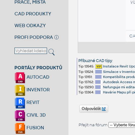
PRÁCE, MÍSTA
Vi
CAD PRODUKTY
WEB ODKAZY
CA
PROFI PODPORA
ⓘ
Příbuzné CAD tipy
:
Tip 13545:
Instalace Revit Up
PORTÁLY PRODUKTŮ
Tip 13524:
Simulace v Invento
AUTOCAD
Tip 13151:
Kompatibilita prod
Tip 13762:
Autodesk Access mi
Tip 13290:
Nefunguje mi edita
INVENTOR
Tip 13364:
Havárie Mapu při 
REVIT
Odpovědět
CIVIL 3D
Přejít na fórum
FUSION