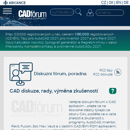
CZ
|
SK
|
EN
|
DE
Přes 123.000 registrovaných u nás, celkem
1.130.000
registrovaných
(CZ+EN)
. Tipy pro
AutoCAD 2027
, pro
Inventor 2027
a pro
Revit 2027
.
Nový
Kalkulátor nosníků
,
Spirograf generátor
a
Regresní křivky
v sekci
Převodníky
.
Kompletní
příkazy
a
proměnné AutoCADu 2027
.
RSS tipy
Diskuzní fórum, poradna
RSS diskuze
?
CAD diskuze, rady, výměna zkušeností
Veřejné diskuzní fórum k CAD
aplikacím - ptejte se na
libovolné otázky týkající se
oboru CAx, podělte se o vaše
znalosti a zkušenosti s
programy AutoCAD, Inventor,
Revit, Fusion, 3ds Max, Vault a s dalšími CAD/BIM/PDM aplikacemi.