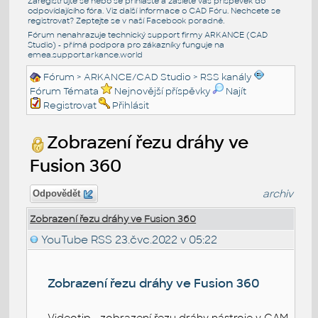
Zaregistrujte se nebo se přihlašte a zašlete váš příspěvek do
odpovídajícího fóra. Viz další informace o
CAD Fóru
. Nechcete se
registrovat? Zeptejte se v naší
Facebook poradně
.
Fórum nenahrazuje technický support firmy ARKANCE (CAD
Studio) - přímá podpora pro zákazníky funguje na
emea.support.arkance.world
Fórum
>
ARKANCE/CAD Studio
>
RSS kanály
Fórum Témata
Nejnovější příspěvky
Najít
Registrovat
Přihlásit
Zobrazení řezu dráhy ve
Fusion 360
archiv
Odpovědět
Zobrazení řezu dráhy ve Fusion 360
YouTube RSS
23.čvc.2022 v 05:22
Zobrazení řezu dráhy ve Fusion 360