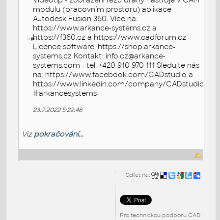
Videotip - zobrazení řezu dráhy nástroje v CAM
modulu (pracovním prostoru) aplikace
Autodesk Fusion 360. Více na:
https://www.arkance-systems.cz a
https://f360.cz a https://www.cadforum.cz
Licence software: https://shop.arkance-
systems.cz Kontakt: info.cz@arkance-
systems.com - tel. +420 910 970 111 Sledujte nás
na: https://www.facebook.com/CADstudio a
https://www.linkedin.com/company/CADstudio
#arkancesystems
23.7.2022 5:22:48
Viz
pokračování...
Sdílet na:
Pro technickou podporu CAD