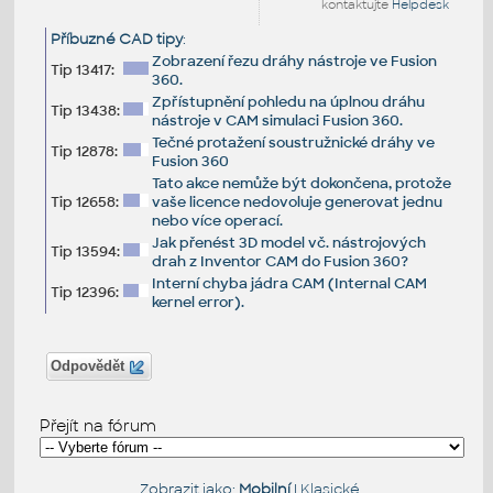
kontaktujte
Helpdesk
Příbuzné CAD tipy
:
Zobrazení řezu dráhy nástroje ve Fusion
Tip 13417:
360.
Zpřístupnění pohledu na úplnou dráhu
Tip 13438:
nástroje v CAM simulaci Fusion 360.
Tečné protažení soustružnické dráhy ve
Tip 12878:
Fusion 360
Tato akce nemůže být dokončena, protože
Tip 12658:
vaše licence nedovoluje generovat jednu
nebo více operací.
Jak přenést 3D model vč. nástrojových
Tip 13594:
drah z Inventor CAM do Fusion 360?
Interní chyba jádra CAM (Internal CAM
Tip 12396:
kernel error).
Odpovědět
Přejít na fórum
Zobrazit jako:
Mobilní
|
Klasické