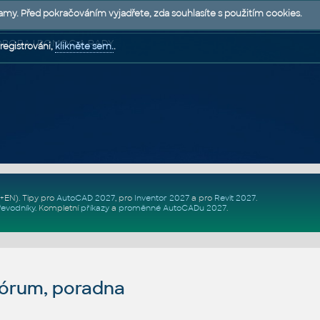
lamy. Před pokračováním vyjadřete, zda souhlasíte s použitím cookies.
 PODPORA | POMOC A RADY
registrováni,
klikněte sem.
.
Z+EN)
. Tipy pro
AutoCAD 2027
, pro
Inventor 2027
a pro
Revit 2027
.
řevodníky
.
Kompletní
příkazy
a
proměnné AutoCADu 2027
.
fórum, poradna