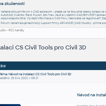
na zkušeností
Veřejné diskuzní fórum k CAD aplikacím - ptejte se na libovolné otázky týkající s
AutoCAD, Inventor, Revit, Fusion, 3ds Max, Vault a s dalšími CAD/BIM/PDM aplikac
odpovídajícího fóra. Viz další informace o
CAD Fóru
. Nechcete se registrovat? Zep
Fórum nenahrazuje technický support firmy ARKANCE (CAD Studio) - přímá po
udio
>
RSS kanály
laci CS Civil Tools pro Civil 3D
ráva
Téma: Návod na instalaci CS Civil Tools pro Civil 3D
sláno: 25.čvc.2022 v 09:21
Návod na instal