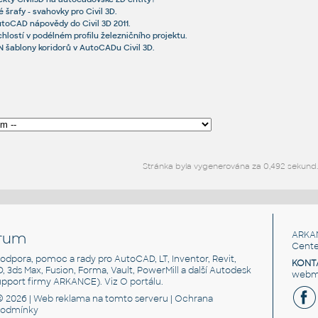
šrafy - svahovky pro Civil 3D.
utoCAD nápovědy do Civil 3D 2011.
chlostí v podélném profilu železničního projektu.
 šablony koridorů v AutoCADu Civil 3D.
Stránka byla vygenerována za 0,492 sekund
rum
ARKA
Cente
, podpora, pomoc a rady pro AutoCAD, LT, Inventor, Revit,
KONT
3D, 3ds Max, Fusion, Forma, Vault, PowerMill a další Autodesk
webma
support firmy ARKANCE). Viz
O portálu
.
© 2026 |
Web reklama
na tomto serveru |
Ochrana
podmínky