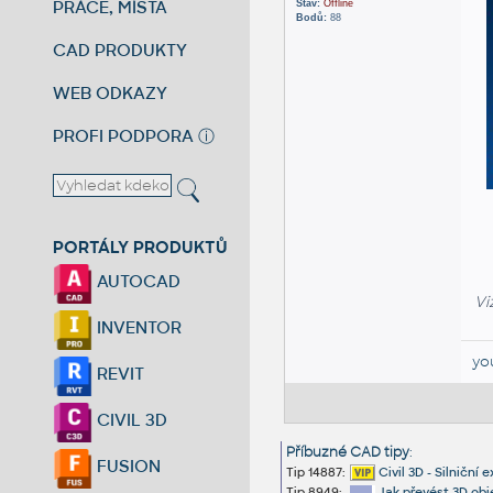
PRÁCE, MÍSTA
Stav:
Offline
Bodů:
88
CAD PRODUKTY
WEB ODKAZY
PROFI PODPORA
ⓘ
PORTÁLY PRODUKTŮ
AUTOCAD
Vi
INVENTOR
yo
REVIT
CIVIL 3D
Příbuzné CAD tipy
:
FUSION
Tip 14887:
Civil 3D - Silničn
Tip 8949:
Jak převést 3D obj