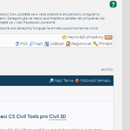
?
e oboru CAx, podělte se o vaše znalosti a zkušenosti s programy
emi. Zaregistrujte se nebo se přihlašte a zašlete váš příspěvek do
tejte se v naší
Facebook poradně
.
dpora pro zákazníky funguje na
emea.support.arkance.world
Nejnovější příspěvky
FAQ
Najít
Události
Registrovat
Přihlásit
archiv
Najít Téma
Možnosti tématu
aci CS Civil Tools pro
Civil 3D