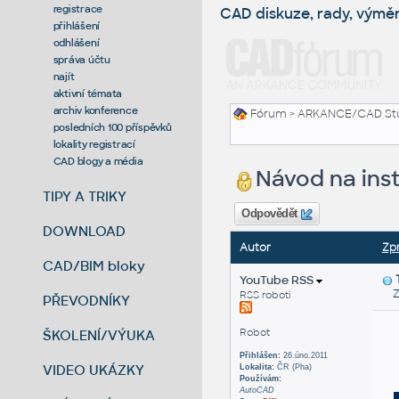
registrace
CAD diskuze, rady, výmě
přihlášení
odhlášení
správa účtu
najít
aktivní témata
archiv konference
Fórum
>
ARKANCE/CAD St
posledních 100 příspěvků
lokality registrací
CAD blogy a média
Návod na insta
TIPY A TRIKY
Odpovědět
DOWNLOAD
Autor
Zp
CAD/BIM bloky
YouTube RSS
Za
RSS roboti
PŘEVODNÍKY
Robot
ŠKOLENÍ/VÝUKA
Přihlášen:
26.úno.2011
VIDEO UKÁZKY
Lokalita:
ČR (Pha)
Používám:
AutoCAD