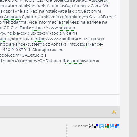
e CS Civil Tools rozšiřuje projekční aplikaci
Autodesk
t a automatických funkcí zefektivňující práci v Civilu. Ve
ak správně aplikaci nainstalovat a jak provést první
ci
Arkance
Systems s aktivním předplatným Civilu 3D mají
plněk zdarma. Více informací a
trial
verzi naleznete na
 CS Civil Tools:
http
s://www.
arkance
-
kty/
holixa
-cs-plus/cs-civil-tools Více na:
nce
-systems.cz a
http
s://www.cadforum.cz Licence
shop.
arkance
-systems.cz Kontakt: info.cz@
arkance
-
+420 910 970 111 Sledujte nás na:
book.com/CADstudio a
edin.com/company/CADstudio #
arkance
systems
Sdílet na: