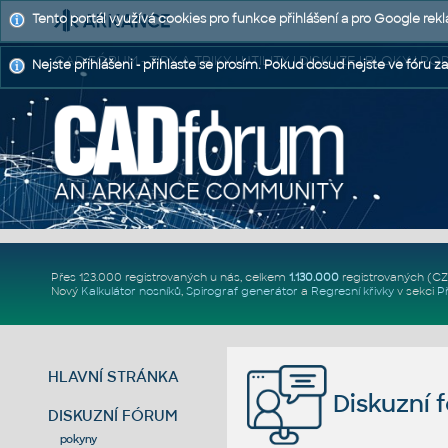
Tento portál využívá cookies pro funkce přihlášení a pro Google rek
CAD FÓRUM - TIPY A TRIKY | UTILITY | DISKUZE | BLOKY |
Nejste přihlášeni - přihlaste se prosím. Pokud dosud nejste ve fóru za
Přes 123.000 registrovaných u nás, celkem
1.130.000
registrovaných (C
Nový
Kalkulátor nosníků
,
Spirograf generátor
a
Regresní křivky
v sekci
P
HLAVNÍ STRÁNKA
Diskuzní 
DISKUZNÍ FÓRUM
pokyny