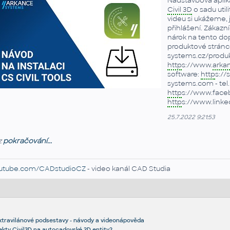
Nadstavbová aplikac
Civil 3D
o sadu utili
videu si ukážeme, j
přihlášení. Zákazní
nárok na tento do
produktové stránce
systems.cz/produ
http
s://www.
arka
software:
http
s://
systems.com - tel. 
http
s://www.face
http
s://www.link
25.7.2022 9:21:53
z
pokračování...
utube.com/CADstudioCZ
- video kanál CAD Studia
í extravilánové podsestavy - návody a videonápověda
ekty Civil3D na autocadovské 2D entity?