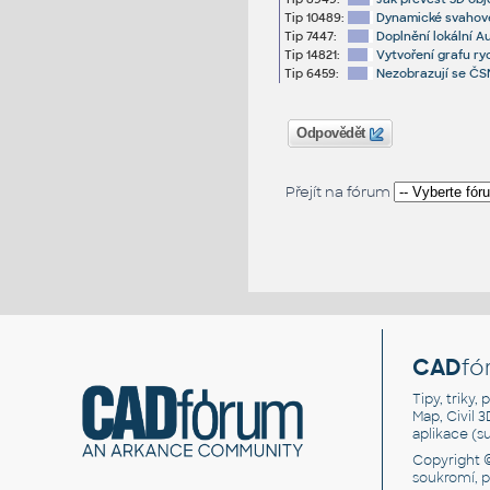
Tip 10489:
Dynamické svahové 
Tip 7447:
Doplnění lokální A
Tip 14821:
Vytvoření grafu ry
Tip 6459:
Nezobrazují se ČSN
Odpovědět
Přejít na fórum
CAD
fó
Tipy, triky
Map, Civil 
aplikace (
Copyright 
soukromí, 