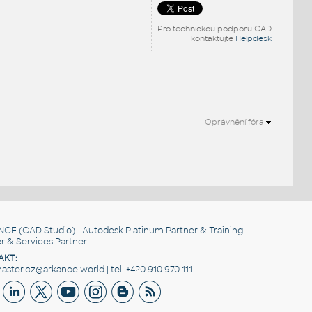
Pro technickou podporu CAD
kontaktujte
Helpdesk
Oprávnění fóra
.
NCE
(CAD Studio) - Autodesk Platinum Partner & Training
r & Services Partner
AKT:
ster.cz@arkance.world | tel. +420 910 970 111