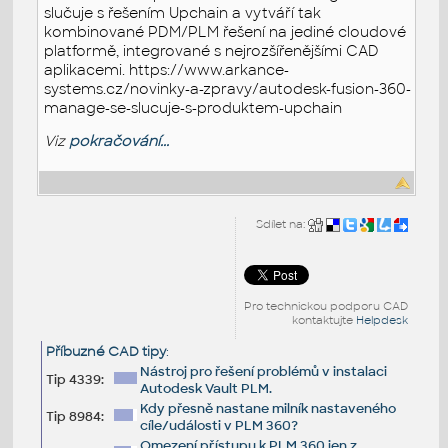
slučuje s řešením Upchain a vytváří tak
kombinované PDM/PLM řešení na jediné cloudové
platformě, integrované s nejrozšířenějšími CAD
aplikacemi. https://www.arkance-
systems.cz/novinky-a-zpravy/autodesk-fusion-360-
manage-se-slucuje-s-produktem-upchain
Viz
pokračování...
Sdílet na:
Pro technickou podporu CAD
kontaktujte
Helpdesk
Příbuzné CAD tipy
:
Nástroj pro řešení problémů v instalaci
Tip 4339:
Autodesk Vault PLM.
Kdy přesně nastane milník nastaveného
Tip 8984:
cíle/události v PLM 360?
Omezení přístupu k PLM 360 jen z