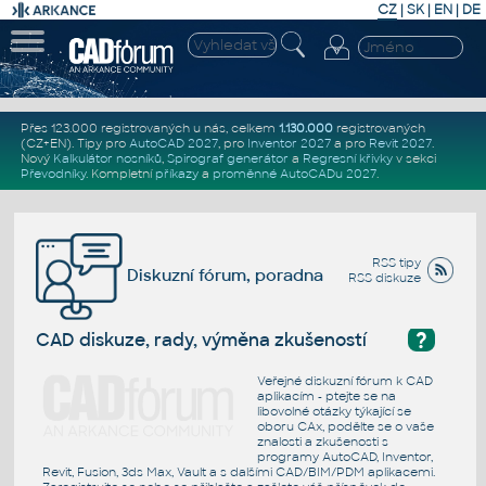
CZ
|
SK
|
EN
|
DE
Přes 123.000 registrovaných u nás, celkem
1.130.000
registrovaných
(CZ+EN)
. Tipy pro
AutoCAD 2027
, pro
Inventor 2027
a pro
Revit 2027
.
Nový
Kalkulátor nosníků
,
Spirograf generátor
a
Regresní křivky
v sekci
Převodníky
.
Kompletní
příkazy
a
proměnné AutoCADu 2027
.
RSS tipy
Diskuzní fórum, poradna
RSS diskuze
?
CAD diskuze, rady, výměna zkušeností
Veřejné diskuzní fórum k CAD
aplikacím - ptejte se na
libovolné otázky týkající se
oboru CAx, podělte se o vaše
znalosti a zkušenosti s
programy AutoCAD, Inventor,
Revit, Fusion, 3ds Max, Vault a s dalšími CAD/BIM/PDM aplikacemi.