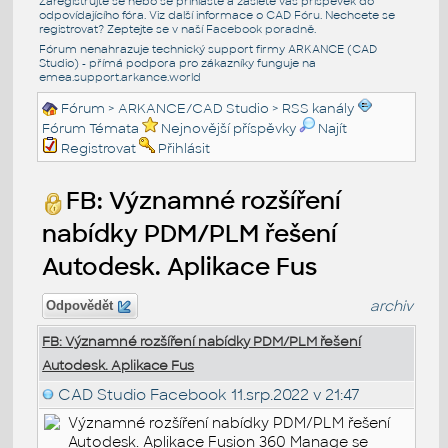
Zaregistrujte se nebo se přihlašte a zašlete váš příspěvek do
odpovídajícího fóra. Viz další informace o
CAD Fóru
. Nechcete se
registrovat? Zeptejte se v naší
Facebook poradně
.
Fórum nenahrazuje technický support firmy ARKANCE (CAD
Studio) - přímá podpora pro zákazníky funguje na
emea.support.arkance.world
Fórum
>
ARKANCE/CAD Studio
>
RSS kanály
Fórum Témata
Nejnovější příspěvky
Najít
Registrovat
Přihlásit
FB: Významné rozšíření
nabídky PDM/PLM řešení
Autodesk. Aplikace Fus
archiv
Odpovědět
FB: Významné rozšíření nabídky PDM/PLM řešení
Autodesk. Aplikace Fus
CAD Studio Facebook
11.srp.2022 v 21:47
Významné rozšíření nabídky PDM/PLM řešení
Autodesk. Aplikace Fusion 360 Manage se