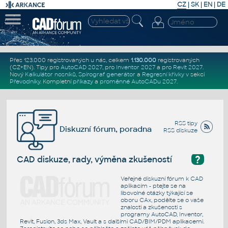
CZ
|
SK
|
EN
|
DE
Přes 123.000 registrovaných u nás, celkem
1.130.000
registrovaných
(CZ+EN)
. Tipy pro
AutoCAD 2027
, pro
Inventor 2027
a pro
Revit 2027
.
Nový
Kalkulátor nosníků
,
Spirograf generátor
a
Regresní křivky
v sekci
Převodníky
.
Kompletní
příkazy
a
proměnné AutoCADu 2027
.
RSS tipy
Diskuzní fórum, poradna
RSS diskuze
?
CAD diskuze, rady, výměna zkušeností
Veřejné diskuzní fórum k CAD
aplikacím - ptejte se na
libovolné otázky týkající se
oboru CAx, podělte se o vaše
znalosti a zkušenosti s
programy AutoCAD, Inventor,
Revit, Fusion, 3ds Max, Vault a s dalšími CAD/BIM/PDM aplikacemi.