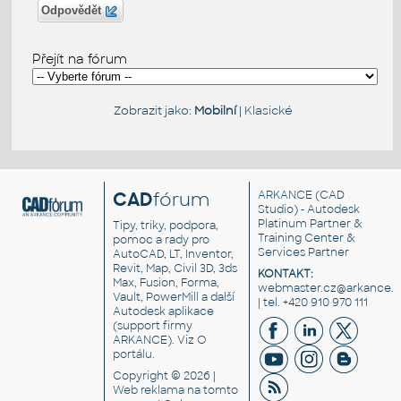
Odpovědět
Přejít na fórum
Zobrazit jako:
Mobilní
|
Klasické
CAD
fórum
ARKANCE
(CAD
Studio) - Autodesk
Platinum Partner &
Tipy, triky, podpora,
Training Center &
pomoc a rady pro
Services Partner
AutoCAD, LT, Inventor,
Revit, Map, Civil 3D, 3ds
KONTAKT:
Max, Fusion, Forma,
webmaster.cz@arkance.w
Vault, PowerMill a další
| tel. +420 910 970 111
Autodesk aplikace
(support firmy
ARKANCE). Viz
O
portálu
.
Copyright © 2026 |
Web reklama
na tomto