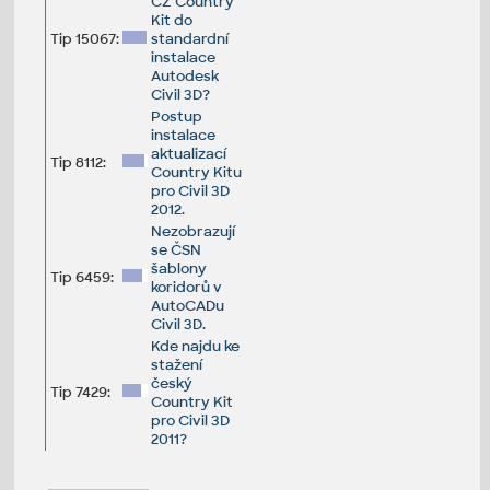
CZ Country
Kit do
Tip 15067:
standardní
instalace
Autodesk
Civil 3D?
Postup
instalace
aktualizací
Tip 8112:
Country Kitu
pro Civil 3D
2012.
Nezobrazují
se ČSN
šablony
Tip 6459:
koridorů v
AutoCADu
Civil 3D.
Kde najdu ke
stažení
český
Tip 7429:
Country Kit
pro Civil 3D
2011?