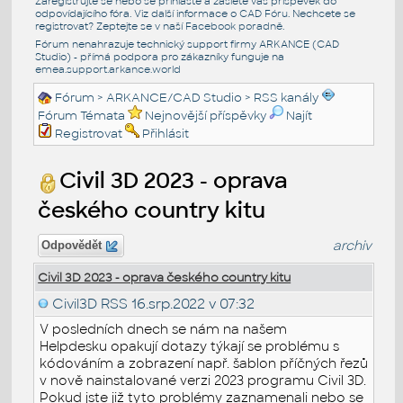
Zaregistrujte se nebo se přihlašte a zašlete váš příspěvek do
odpovídajícího fóra. Viz další informace o
CAD Fóru
. Nechcete se
registrovat? Zeptejte se v naší
Facebook poradně
.
Fórum nenahrazuje technický support firmy ARKANCE (CAD
Studio) - přímá podpora pro zákazníky funguje na
emea.support.arkance.world
Fórum
>
ARKANCE/CAD Studio
>
RSS kanály
Fórum Témata
Nejnovější příspěvky
Najít
Registrovat
Přihlásit
Civil 3D 2023 - oprava
českého country kitu
archiv
Odpovědět
Civil 3D 2023 - oprava českého country kitu
Civil3D RSS
16.srp.2022 v 07:32
V posledních dnech se nám na našem
Helpdesku opakují dotazy týkají se problému s
kódováním a zobrazení např. šablon příčných řezů
v nově nainstalované verzi 2023 programu Civil 3D.
Pokud jste již tyto problémy zaznamenali nebo se