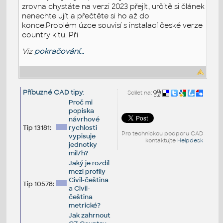
zrovna chystáte na verzi 2023 přejít, určitě si článek
nenechte ujít a přečtěte si ho až do
konce.Problém úzce souvisí s instalací české verze
country kitu. Při
Viz
pokračování...
Příbuzné CAD tipy
:
Sdílet na:
Proč mi
popiska
návrhové
Tip 13181:
rychlosti
Pro technickou podporu CAD
vypisuje
kontaktujte
Helpdesk
jednotky
mil/h?
Jaký je rozdíl
mezi profily
Civil-čeština
Tip 10578:
a Civil-
čeština
metrické?
Jak zahrnout