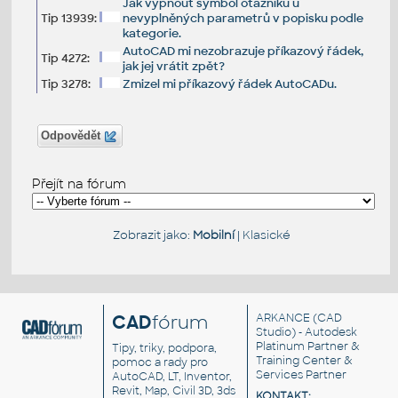
Jak vypnout symbol otazníku u
Tip 13939:
nevyplněných parametrů v popisku podle
kategorie.
AutoCAD mi nezobrazuje příkazový řádek,
Tip 4272:
jak jej vrátit zpět?
Tip 3278:
Zmizel mi příkazový řádek AutoCADu.
Odpovědět
Přejít na fórum
Zobrazit jako:
Mobilní
|
Klasické
CAD
fórum
ARKANCE
(CAD
Studio) - Autodesk
Platinum Partner &
Tipy, triky, podpora,
Training Center &
pomoc a rady pro
Services Partner
AutoCAD, LT, Inventor,
Revit, Map, Civil 3D, 3ds
KONTAKT: