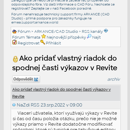
Zaregistrujte se nebo se přihlašte a zašlete váš příspěvek do
odpovídajícího fóra. Viz další informace o
CAD Fóru
. Nechcete se
registrovat? Zeptejte se v naší
Facebook poradně
.
Fórum nenahrazuje technický support firmy ARKANCE (CAD
Studio) - přímá podpora pro zákazníky funguje na
emea.support.arkance.world
Fórum
>
ARKANCE/CAD Studio
>
RSS kanály
Fórum Témata
Nejnovější příspěvky
Najít
Registrovat
Přihlásit
Ako pridať vlastný riadok do
spodnej časti výkazov v Revite
archiv
Odpovědět
Ako pridať vlastný riadok do spodnej časti výkazov v
Revite
NaZdi RSS
23.srp.2022 v 09:00
Viacerí užívatelia, ktorí využívajú výkazy v Revite
si čas od času položia otázku, prečo nie je možné
výkazy priamo v Revite dodatočne modifikovať
spôsobmi, ktoré sú typické pre tabuľkové editory.