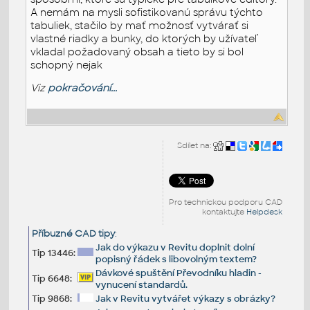
A nemám na mysli sofistikovanú správu týchto
tabuliek, stačilo by mať možnosť vytvárať si
vlastné riadky a bunky, do ktorých by užívateľ
vkladal požadovaný obsah a tieto by si bol
schopný nejak
Viz
pokračování...
Sdílet na:
Pro technickou podporu CAD
kontaktujte
Helpdesk
Příbuzné CAD tipy
:
Jak do výkazu v Revitu doplnit dolní
Tip 13446:
popisný řádek s libovolným textem?
Dávkové spuštění Převodníku hladin -
Tip 6648:
vynucení standardů.
Tip 9868:
Jak v Revitu vytvářet výkazy s obrázky?