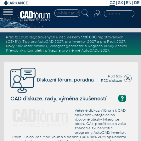
CZ
|
SK
|
EN
|
DE
Přes 123.000 registrovaných u nás, celkem
1.130.000
registrovaných
(CZ+EN)
. Tipy pro
AutoCAD 2027
, pro
Inventor 2027
a pro
Revit 2027
.
Nový
Kalkulátor nosníků
,
Spirograf generátor
a
Regresní křivky
v sekci
Převodníky
.
Kompletní
příkazy
a
proměnné AutoCADu 2027
.
RSS tipy
Diskuzní fórum, poradna
RSS diskuze
?
CAD diskuze, rady, výměna zkušeností
Veřejné diskuzní fórum k CAD
aplikacím - ptejte se na
libovolné otázky týkající se
oboru CAx, podělte se o vaše
znalosti a zkušenosti s
programy AutoCAD, Inventor,
Revit, Fusion, 3ds Max, Vault a s dalšími CAD/BIM/PDM aplikacemi.