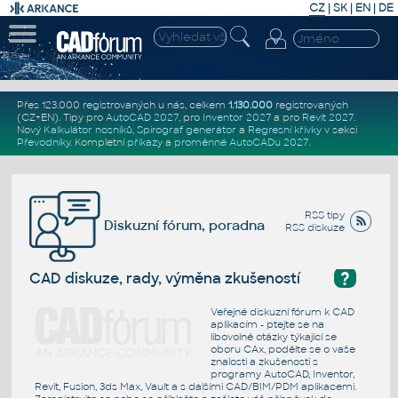
CZ
|
SK
|
EN
|
DE
Přes 123.000 registrovaných u nás, celkem
1.130.000
registrovaných
(CZ+EN)
. Tipy pro
AutoCAD 2027
, pro
Inventor 2027
a pro
Revit 2027
.
Nový
Kalkulátor nosníků
,
Spirograf generátor
a
Regresní křivky
v sekci
Převodníky
.
Kompletní
příkazy
a
proměnné AutoCADu 2027
.
RSS tipy
Diskuzní fórum, poradna
RSS diskuze
?
CAD diskuze, rady, výměna zkušeností
Veřejné diskuzní fórum k CAD
aplikacím - ptejte se na
libovolné otázky týkající se
oboru CAx, podělte se o vaše
znalosti a zkušenosti s
programy AutoCAD, Inventor,
Revit, Fusion, 3ds Max, Vault a s dalšími CAD/BIM/PDM aplikacemi.