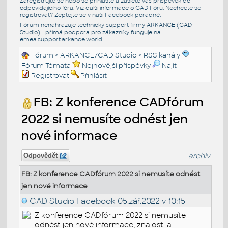
Zaregistrujte se nebo se přihlašte a zašlete váš příspěvek do
odpovídajícího fóra. Viz další informace o
CAD Fóru
. Nechcete se
registrovat? Zeptejte se v naší
Facebook poradně
.
Fórum nenahrazuje technický support firmy ARKANCE (CAD
Studio) - přímá podpora pro zákazníky funguje na
emea.support.arkance.world
Fórum
>
ARKANCE/CAD Studio
>
RSS kanály
Fórum Témata
Nejnovější příspěvky
Najít
Registrovat
Přihlásit
FB: Z konference CADfórum
2022 si nemusíte odnést jen
nové informace
archiv
Odpovědět
FB: Z konference CADfórum 2022 si nemusíte odnést
jen nové informace
CAD Studio Facebook
05.zář.2022 v 10:15
Z konference CADfórum 2022 si nemusíte
odnést jen nové informace, znalosti a