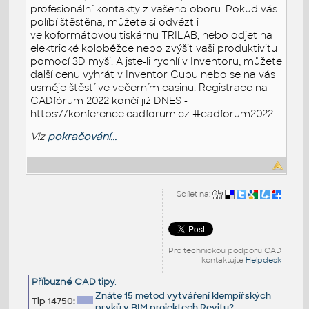
profesionální kontakty z vašeho oboru. Pokud vás
políbí štěstěna, můžete si odvézt i
velkoformátovou tiskárnu TRILAB, nebo odjet na
elektrické koloběžce nebo zvýšit vaši produktivitu
pomocí 3D myši. A jste-li rychlí v Inventoru, můžete
další cenu vyhrát v Inventor Cupu nebo se na vás
usměje štěstí ve večerním casinu. Registrace na
CADfórum 2022 končí již DNES -
https://konference.cadforum.cz #cadforum2022
Viz
pokračování...
Sdílet na:
Pro technickou podporu CAD
kontaktujte
Helpdesk
Příbuzné CAD tipy
:
Znáte 15 metod vytváření klempířských
Tip 14750:
prvků v BIM projektech Revitu?