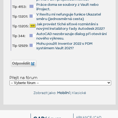
Práce doma se soubory z Vault nebo
Tip 4153:
iProject.
V Revitu mi nefunguje funkce Ukazatel
Tip 13201:
směru (jednosměrná cesta)
Jak provést tiché síťové rozmístění s
Tip 13205:
novými instalátory řady Autodesk 2022?
AutoCAD nezobrazuje dialog při otevírání
Tip 344:
nového výkresu.
Mohu použít Inventor 2022 s PDM
Tip 12929:
systémem Vault 2021?
Odpovědět
Přejít na fórum
Zobrazit jako:
Mobilní
|
Klasické
ARKANCE
(CAD