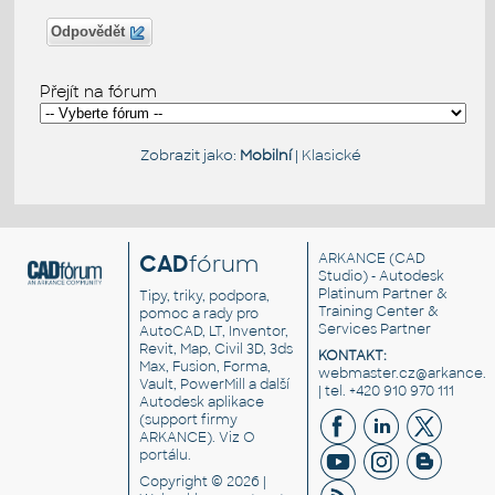
Odpovědět
Přejít na fórum
Zobrazit jako:
Mobilní
|
Klasické
CAD
fórum
ARKANCE
(CAD
Studio) - Autodesk
Platinum Partner &
Tipy, triky, podpora,
Training Center &
pomoc a rady pro
Services Partner
AutoCAD, LT, Inventor,
Revit, Map, Civil 3D, 3ds
KONTAKT:
Max, Fusion, Forma,
webmaster.cz@arkance.w
Vault, PowerMill a další
| tel. +420 910 970 111
Autodesk aplikace
(support firmy
ARKANCE). Viz
O
portálu
.
Copyright © 2026 |