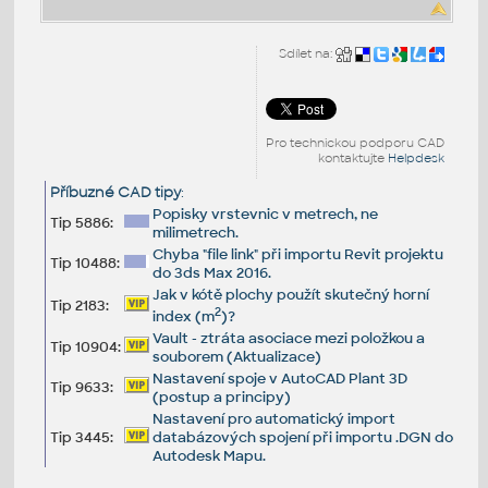
Sdílet na:
Pro technickou podporu CAD
kontaktujte
Helpdesk
Příbuzné CAD tipy
:
Popisky vrstevnic v metrech, ne
Tip 5886:
milimetrech.
Chyba "file link" při importu Revit projektu
Tip 10488:
do 3ds Max 2016.
Jak v kótě plochy použít skutečný horní
Tip 2183:
2
index (m
)?
Vault - ztráta asociace mezi položkou a
Tip 10904:
souborem (Aktualizace)
Nastavení spoje v AutoCAD Plant 3D
Tip 9633:
(postup a principy)
Nastavení pro automatický import
Tip 3445:
databázových spojení při importu .DGN do
Autodesk Mapu.