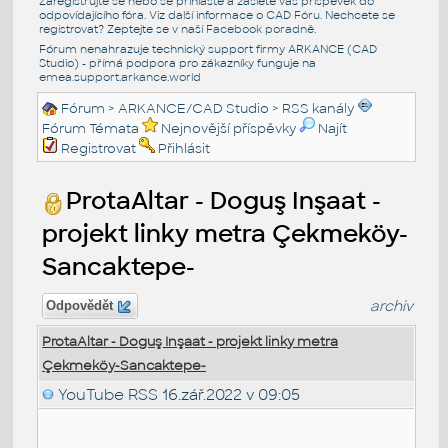
Zaregistrujte se nebo se přihlašte a zašlete váš příspěvek do
odpovídajícího fóra. Viz další informace o
CAD Fóru
. Nechcete se
registrovat? Zeptejte se v naší
Facebook poradně
.
Fórum nenahrazuje technický support firmy ARKANCE (CAD
Studio) - přímá podpora pro zákazníky funguje na
emea.support.arkance.world
Fórum
>
ARKANCE/CAD Studio
>
RSS kanály
Fórum Témata
Nejnovější příspěvky
Najít
Registrovat
Přihlásit
ProtaAltar - Doguş Inşaat -
projekt linky metra Çekmeköy-
Sancaktepe-
archiv
Odpovědět
ProtaAltar - Doguş Inşaat - projekt linky metra
Çekmeköy-Sancaktepe-
YouTube RSS
16.zář.2022 v 09:05