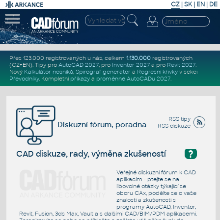
CZ
|
SK
|
EN
|
DE
Přes 123.000 registrovaných u nás, celkem
1.130.000
registrovaných
(CZ+EN)
. Tipy pro
AutoCAD 2027
, pro
Inventor 2027
a pro
Revit 2027
.
Nový
Kalkulátor nosníků
,
Spirograf generátor
a
Regresní křivky
v sekci
Převodníky
.
Kompletní
příkazy
a
proměnné AutoCADu 2027
.
RSS tipy
Diskuzní fórum, poradna
RSS diskuze
?
CAD diskuze, rady, výměna zkušeností
Veřejné diskuzní fórum k CAD
aplikacím - ptejte se na
libovolné otázky týkající se
oboru CAx, podělte se o vaše
znalosti a zkušenosti s
programy AutoCAD, Inventor,
Revit, Fusion, 3ds Max, Vault a s dalšími CAD/BIM/PDM aplikacemi.