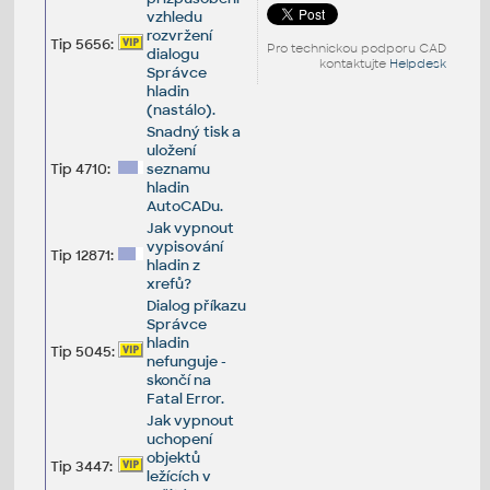
vzhledu
rozvržení
Tip 5656:
Pro technickou podporu CAD
dialogu
kontaktujte
Helpdesk
Správce
hladin
(nastálo).
Snadný tisk a
uložení
Tip 4710:
seznamu
hladin
AutoCADu.
Jak vypnout
vypisování
Tip 12871:
hladin z
xrefů?
Dialog příkazu
Správce
hladin
Tip 5045:
nefunguje -
skončí na
Fatal Error.
Jak vypnout
uchopení
objektů
Tip 3447:
ležících v