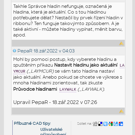
Takhle Správce hladin nefunguje, označená je
hladina, která je aktuální. Co s tou hladinou
potřebujete dělat? Nestačil by prvek řízení hladin v
ribbonu? Ten funguje takovýmto způsobem. A je
také aktivní - můžete hladiny vypínat, měnit barvu,
apod.
PepaR
18.zář.2022 v 04:03
Mohl by pomoci postup, kdy vyberete hladinu a
spuštěním příkazu
Nastavit hladinu jako aktuální
LA
(_LAYMCUR)
se vám tato hladina nastaví
YMCUR
jako aktuální. Anebo pokud se chcete ve výkrese s
mnoha hladinami zorientovat, tak zkuste
Průvodce hladinami
(_LAYWALK)
.
LAYWALK
Upravil PepaR - 18.zář.2022 v 07:26
Příbuzné CAD tipy
:
Sdílet na:
Uživatelské
přizpůsobení