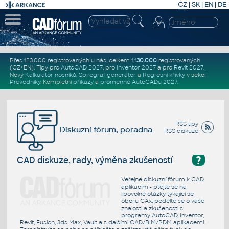
CZ
|
SK
|
EN
|
DE
Přes 123.000 registrovaných u nás, celkem
1.130.000
registrovaných
(CZ+EN)
. Tipy pro
AutoCAD 2027
, pro
Inventor 2027
a pro
Revit 2027
.
Nový
Kalkulátor nosníků
,
Spirograf generátor
a
Regresní křivky
v sekci
Převodníky
.
Kompletní
příkazy
a
proměnné AutoCADu 2027
.
RSS tipy
Diskuzní fórum, poradna
RSS diskuze
?
CAD diskuze, rady, výměna zkušeností
Veřejné diskuzní fórum k CAD
aplikacím - ptejte se na
libovolné otázky týkající se
oboru CAx, podělte se o vaše
znalosti a zkušenosti s
programy AutoCAD, Inventor,
Revit, Fusion, 3ds Max, Vault a s dalšími CAD/BIM/PDM aplikacemi.