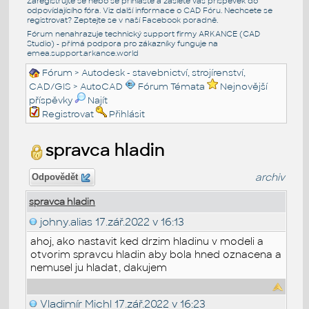
Zaregistrujte se nebo se přihlašte a zašlete váš příspěvek do
odpovídajícího fóra. Viz další informace o
CAD Fóru
. Nechcete se
registrovat? Zeptejte se v naší
Facebook poradně
.
Fórum nenahrazuje technický support firmy ARKANCE (CAD
Studio) - přímá podpora pro zákazníky funguje na
emea.support.arkance.world
Fórum
>
Autodesk - stavebnictví, strojírenství,
CAD/GIS
>
AutoCAD
Fórum Témata
Nejnovější
příspěvky
Najít
Registrovat
Přihlásit
spravca hladin
archiv
Odpovědět
spravca hladin
johny.alias
17.zář.2022 v 16:13
ahoj, ako nastavit ked drzim hladinu v modeli a
otvorim spravcu hladin aby bola hned oznacena a
nemusel ju hladat, dakujem
Vladimír Michl
17.zář.2022 v 16:23