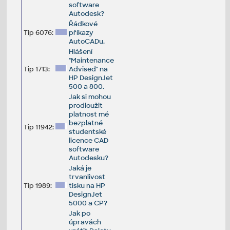
software
Autodesk?
Řádkové
Tip 6076:
příkazy
AutoCADu.
Hlášení
"Maintenance
Tip 1713:
Advised" na
HP DesignJet
500 a 800.
Jak si mohou
prodloužit
platnost mé
bezplatné
Tip 11942:
studentské
licence CAD
software
Autodesku?
Jaká je
trvanlivost
Tip 1989:
tisku na HP
DesignJet
5000 a CP?
Jak po
úpravách