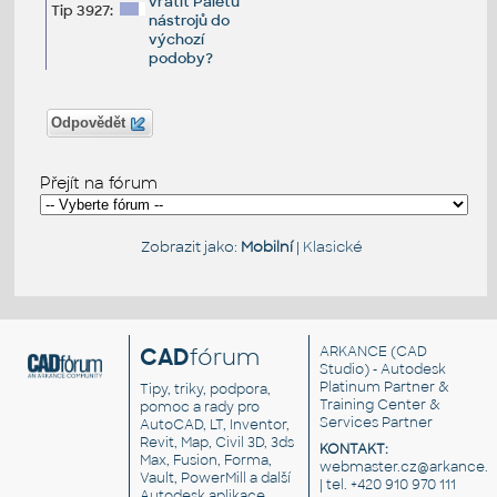
vrátit Paletu
Tip 3927:
nástrojů do
výchozí
podoby?
Odpovědět
Přejít na fórum
Zobrazit jako:
Mobilní
|
Klasické
CAD
fórum
ARKANCE
(CAD
Studio) - Autodesk
Platinum Partner &
Tipy, triky, podpora,
Training Center &
pomoc a rady pro
Services Partner
AutoCAD, LT, Inventor,
Revit, Map, Civil 3D, 3ds
KONTAKT:
Max, Fusion, Forma,
webmaster.cz@arkance.w
Vault, PowerMill a další
| tel. +420 910 970 111
Autodesk aplikace