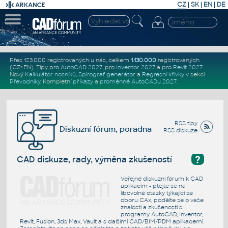
CZ
|
SK
|
EN
|
DE
Přes 123.000 registrovaných u nás, celkem
1.130.000
registrovaných
(CZ+EN)
. Tipy pro
AutoCAD 2027
, pro
Inventor 2027
a pro
Revit 2027
.
Nový
Kalkulátor nosníků
,
Spirograf generátor
a
Regresní křivky
v sekci
Převodníky
.
Kompletní
příkazy
a
proměnné AutoCADu 2027
.
RSS tipy
Diskuzní fórum, poradna
RSS diskuze
?
CAD diskuze, rady, výměna zkušeností
Veřejné diskuzní fórum k CAD
aplikacím - ptejte se na
libovolné otázky týkající se
oboru CAx, podělte se o vaše
znalosti a zkušenosti s
programy AutoCAD, Inventor,
Revit, Fusion, 3ds Max, Vault a s dalšími CAD/BIM/PDM aplikacemi.