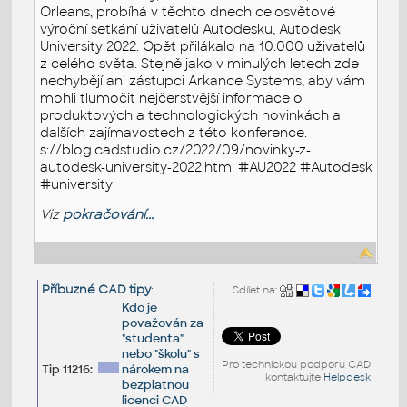
Orleans, probíhá v těchto dnech celosvětové
výroční setkání uživatelů Autodesku, Autodesk
University 2022. Opět přilákalo na 10.000 uživatelů
z celého světa. Stejně jako v minulých letech zde
nechybějí ani zástupci Arkance Systems, aby vám
mohli tlumočit nejčerstvější informace o
produktových a technologických novinkách a
dalších zajímavostech z této konference.
s://blog.cadstudio.cz/2022/09/novinky-z-
autodesk-university-2022.html #AU2022 #Autodesk
#university
Viz
pokračování...
Příbuzné CAD tipy
:
Sdílet na:
Kdo je
považován za
"studenta"
nebo "školu" s
Pro technickou podporu CAD
Tip 11216:
nárokem na
kontaktujte
Helpdesk
bezplatnou
licenci CAD