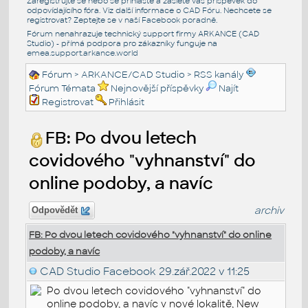
Zaregistrujte se nebo se přihlašte a zašlete váš příspěvek do
odpovídajícího fóra. Viz další informace o
CAD Fóru
. Nechcete se
registrovat? Zeptejte se v naší
Facebook poradně
.
Fórum nenahrazuje technický support firmy ARKANCE (CAD
Studio) - přímá podpora pro zákazníky funguje na
emea.support.arkance.world
Fórum
>
ARKANCE/CAD Studio
>
RSS kanály
Fórum Témata
Nejnovější příspěvky
Najít
Registrovat
Přihlásit
FB: Po dvou letech
covidového "vyhnanství" do
online podoby, a navíc
archiv
Odpovědět
FB: Po dvou letech covidového "vyhnanství" do online
podoby, a navíc
CAD Studio Facebook
29.zář.2022 v 11:25
Po dvou letech covidového "vyhnanství" do
online podoby, a navíc v nové lokalitě, New