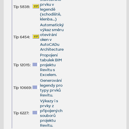
prvku v
Tip 5838:
legendě
(schodiště,
klenba...)
Automatický
výkaz směru
otevírání
Tip 6454:
oken v
AutoCADu
Architecture
Propojení
tabulek BIM
Tip 12015:
projektu
Revitu s
Excelem.
Generování
legendy pro
Tip 10669:
typy prvků
Revitu.
Výkazy i s
prvky z
připojených
Tip 6227:
souborů
projektu
Revitu.