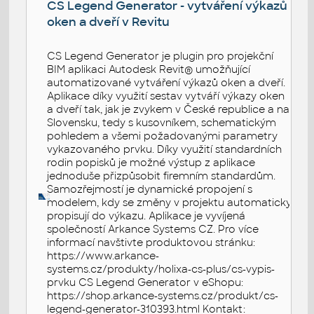
CS Legend Generator - vytváření výkazů
oken a dveří v Revitu
CS Legend Generator je plugin pro projekční
BIM aplikaci Autodesk Revit® umožňující
automatizované vytváření výkazů oken a dveří.
Aplikace díky využití sestav vytváří výkazy oken
a dveří tak, jak je zvykem v České republice a na
Slovensku, tedy s kusovníkem, schematickým
pohledem a všemi požadovanými parametry
vykazovaného prvku. Díky využití standardních
rodin popisků je možné výstup z aplikace
jednoduše přizpůsobit firemním standardům.
Samozřejmostí je dynamické propojení s
modelem, kdy se změny v projektu automaticky
propisují do výkazu. Aplikace je vyvíjená
společností Arkance Systems CZ. Pro více
informací navštivte produktovou stránku:
https://www.arkance-
systems.cz/produkty/holixa-cs-plus/cs-vypis-
prvku CS Legend Generator v eShopu:
https://shop.arkance-systems.cz/produkt/cs-
legend-generator-310393.html Kontakt: