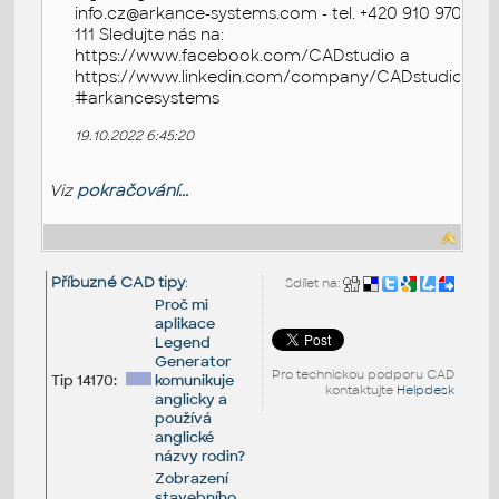
info.cz@arkance-systems.com - tel. +420 910 970
111 Sledujte nás na:
https://www.facebook.com/CADstudio a
https://www.linkedin.com/company/CADstudio
#arkancesystems
19.10.2022 6:45:20
Viz
pokračování...
Příbuzné CAD tipy
:
Sdílet na:
Proč mi
aplikace
Legend
Generator
Pro technickou podporu CAD
Tip 14170:
komunikuje
kontaktujte
Helpdesk
anglicky a
používá
anglické
názvy rodin?
Zobrazení
stavebního