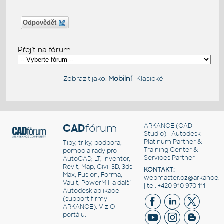
Odpovědět
Přejít na fórum
Zobrazit jako:
Mobilní
|
Klasické
CAD
fórum
ARKANCE
(CAD
Studio) - Autodesk
Platinum Partner &
Tipy, triky, podpora,
Training Center &
pomoc a rady pro
Services Partner
AutoCAD, LT, Inventor,
Revit, Map, Civil 3D, 3ds
KONTAKT:
Max, Fusion, Forma,
webmaster.cz@arkance.w
Vault, PowerMill a další
| tel. +420 910 970 111
Autodesk aplikace
(support firmy
ARKANCE). Viz
O
portálu
.