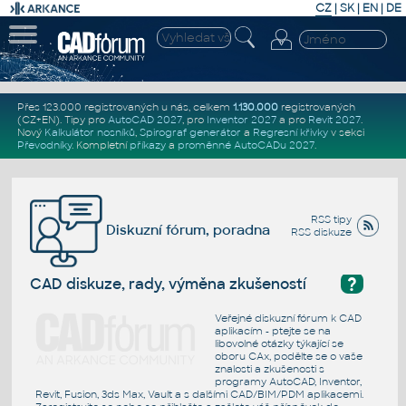
CZ
|
SK
|
EN
|
DE
Přes 123.000 registrovaných u nás, celkem
1.130.000
registrovaných
(CZ+EN)
. Tipy pro
AutoCAD 2027
, pro
Inventor 2027
a pro
Revit 2027
.
Nový
Kalkulátor nosníků
,
Spirograf generátor
a
Regresní křivky
v sekci
Převodníky
.
Kompletní
příkazy
a
proměnné AutoCADu 2027
.
RSS tipy
Diskuzní fórum, poradna
RSS diskuze
?
CAD diskuze, rady, výměna zkušeností
Veřejné diskuzní fórum k CAD
aplikacím - ptejte se na
libovolné otázky týkající se
oboru CAx, podělte se o vaše
znalosti a zkušenosti s
programy AutoCAD, Inventor,
Revit, Fusion, 3ds Max, Vault a s dalšími CAD/BIM/PDM aplikacemi.