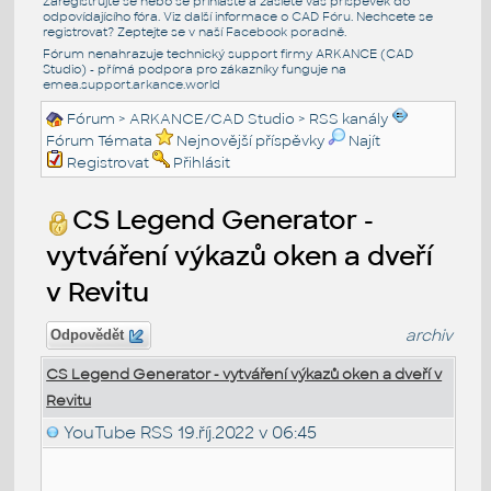
Zaregistrujte se nebo se přihlašte a zašlete váš příspěvek do
odpovídajícího fóra. Viz další informace o
CAD Fóru
. Nechcete se
registrovat? Zeptejte se v naší
Facebook poradně
.
Fórum nenahrazuje technický support firmy ARKANCE (CAD
Studio) - přímá podpora pro zákazníky funguje na
emea.support.arkance.world
Fórum
>
ARKANCE/CAD Studio
>
RSS kanály
Fórum Témata
Nejnovější příspěvky
Najít
Registrovat
Přihlásit
CS Legend Generator -
vytváření výkazů oken a dveří
v Revitu
archiv
Odpovědět
CS Legend Generator - vytváření výkazů oken a dveří v
Revitu
YouTube RSS
19.říj.2022 v 06:45