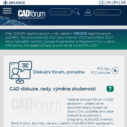
CZ
|
SK
|
EN
|
DE
Přes 123.000 registrovaných u nás, celkem
1.130.000
registrovaných
(CZ+EN)
. Tipy pro
AutoCAD 2027
, pro
Inventor 2027
a pro
Revit 2027
.
Nový
Kalkulátor nosníků
,
Spirograf generátor
a
Regresní křivky
v sekci
Převodníky
.
Kompletní
příkazy
a
proměnné AutoCADu 2027
.
RSS tipy
Diskuzní fórum, poradna
RSS diskuze
?
CAD diskuze, rady, výměna zkušeností
Veřejné diskuzní fórum k CAD
aplikacím - ptejte se na
libovolné otázky týkající se
oboru CAx, podělte se o vaše
znalosti a zkušenosti s
programy AutoCAD, Inventor,
Revit, Fusion, 3ds Max, Vault a s dalšími CAD/BIM/PDM aplikacemi.