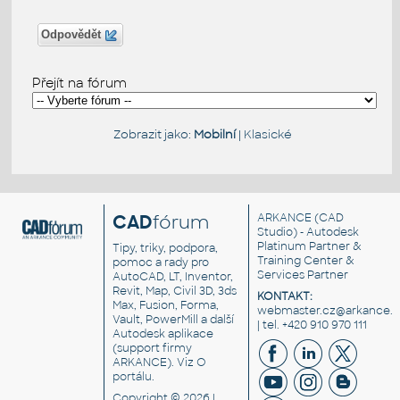
Odpovědět
Přejít na fórum
Zobrazit jako:
Mobilní
|
Klasické
CAD
fórum
ARKANCE
(CAD
Studio) - Autodesk
Platinum Partner &
Tipy, triky, podpora,
Training Center &
pomoc a rady pro
Services Partner
AutoCAD, LT, Inventor,
Revit, Map, Civil 3D, 3ds
KONTAKT:
Max, Fusion, Forma,
webmaster.cz@arkance.w
Vault, PowerMill a další
| tel. +420 910 970 111
Autodesk aplikace
(support firmy
ARKANCE). Viz
O
portálu
.
Copyright © 2026 |