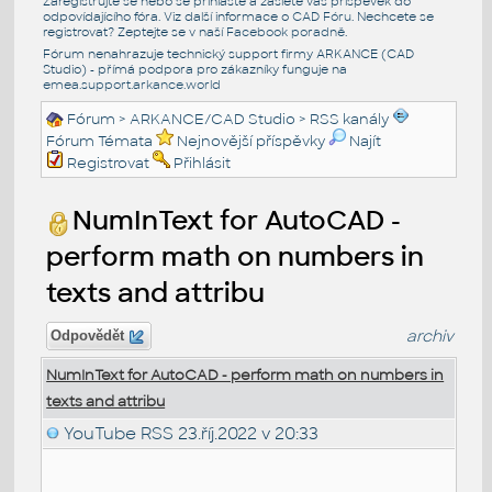
Zaregistrujte se nebo se přihlašte a zašlete váš příspěvek do
odpovídajícího fóra. Viz další informace o
CAD Fóru
. Nechcete se
registrovat? Zeptejte se v naší
Facebook poradně
.
Fórum nenahrazuje technický support firmy ARKANCE (CAD
Studio) - přímá podpora pro zákazníky funguje na
emea.support.arkance.world
Fórum
>
ARKANCE/CAD Studio
>
RSS kanály
Fórum Témata
Nejnovější příspěvky
Najít
Registrovat
Přihlásit
NumInText for AutoCAD -
perform math on numbers in
texts and attribu
archiv
Odpovědět
NumInText for AutoCAD - perform math on numbers in
texts and attribu
YouTube RSS
23.říj.2022 v 20:33