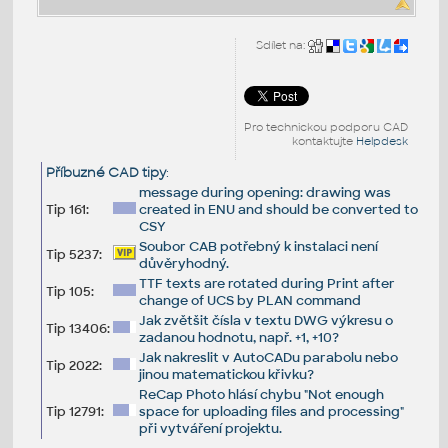
Sdílet na:
Pro technickou podporu CAD
kontaktujte
Helpdesk
Příbuzné CAD tipy
:
message during opening: drawing was
Tip 161:
created in ENU and should be converted to
CSY
Soubor CAB potřebný k instalaci není
Tip 5237:
důvěryhodný.
TTF texts are rotated during Print after
Tip 105:
change of UCS by PLAN command
Jak zvětšit čísla v textu DWG výkresu o
Tip 13406:
zadanou hodnotu, např. +1, +10?
Jak nakreslit v AutoCADu parabolu nebo
Tip 2022:
jinou matematickou křivku?
ReCap Photo hlásí chybu "Not enough
Tip 12791:
space for uploading files and processing"
při vytváření projektu.