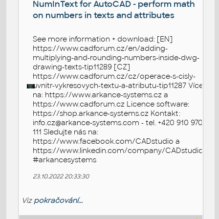
NumInText for AutoCAD - perform math
on numbers in texts and attributes
See more information + download: [EN]
https://www.cadforum.cz/en/adding-
multiplying-and-rounding-numbers-inside-dwg-
drawing-texts-tip11289 [CZ]
https://www.cadforum.cz/cz/operace-s-cisly-
uvnitr-vykresovych-textu-a-atributu-tip11287 Více
na: https://www.arkance-systems.cz a
https://www.cadforum.cz Licence software:
https://shop.arkance-systems.cz Kontakt:
info.cz@arkance-systems.com - tel. +420 910 970
111 Sledujte nás na:
https://www.facebook.com/CADstudio a
https://www.linkedin.com/company/CADstudio
#arkancesystems
23.10.2022 20:33:30
Viz
pokračování...