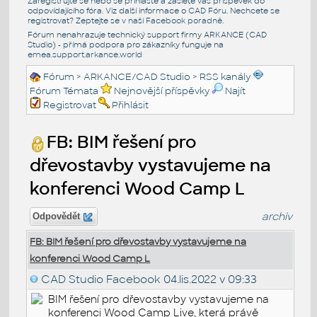
Zaregistrujte se nebo se přihlašte a zašlete váš příspěvek do
odpovídajícího fóra. Viz další informace o
CAD Fóru
. Nechcete se
registrovat? Zeptejte se v naší
Facebook poradně
.
Fórum nenahrazuje technický support firmy ARKANCE (CAD
Studio) - přímá podpora pro zákazníky funguje na
emea.support.arkance.world
Fórum
>
ARKANCE/CAD Studio
>
RSS kanály
Fórum Témata
Nejnovější příspěvky
Najít
Registrovat
Přihlásit
FB: BIM řešení pro
dřevostavby vystavujeme na
konferenci Wood Camp L
archiv
Odpovědět
FB: BIM řešení pro dřevostavby vystavujeme na
konferenci Wood Camp L
CAD Studio Facebook
04.lis.2022 v 09:33
BIM řešení pro dřevostavby vystavujeme na
konferenci Wood Camp Live, která právě