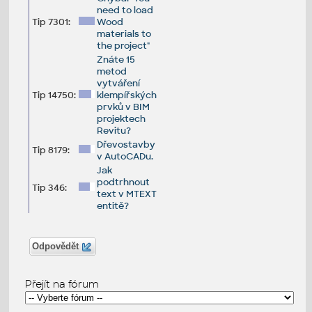
need to load
Tip 7301:
Wood
materials to
the project"
Znáte 15
metod
vytváření
Tip 14750:
klempířských
prvků v BIM
projektech
Revitu?
Dřevostavby
Tip 8179:
v AutoCADu.
Jak
podtrhnout
Tip 346:
text v MTEXT
entitě?
Odpovědět
Přejít na fórum