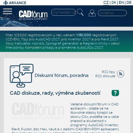
CZ
|
SK
|
EN
|
DE
Přes 123.000 registrovaných u nás, celkem
1.130.000
registrovaných
(CZ+EN)
. Tipy pro
AutoCAD 2027
, pro
Inventor 2027
a pro
Revit 2027
.
Nový
Kalkulátor nosníků
,
Spirograf generátor
a
Regresní křivky
v sekci
Převodníky
.
Kompletní
příkazy
a
proměnné AutoCADu 2027
.
RSS tipy
Diskuzní fórum, poradna
RSS diskuze
?
CAD diskuze, rady, výměna zkušeností
Veřejné diskuzní fórum k CAD
aplikacím - ptejte se na
libovolné otázky týkající se
oboru CAx, podělte se o vaše
znalosti a zkušenosti s
programy AutoCAD, Inventor,
Revit, Fusion, 3ds Max, Vault a s dalšími CAD/BIM/PDM aplikacemi.