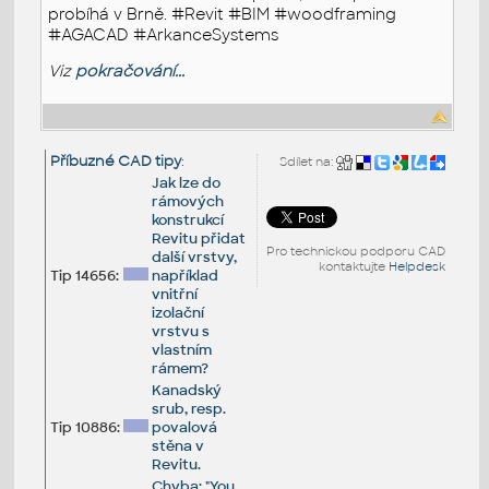
probíhá v Brně. #Revit #BIM #woodframing
#AGACAD #ArkanceSystems
Viz
pokračování...
Příbuzné CAD tipy
:
Sdílet na:
Jak lze do
rámových
konstrukcí
Revitu přidat
Pro technickou podporu CAD
další vrstvy,
kontaktujte
Helpdesk
Tip 14656:
například
vnitřní
izolační
vrstvu s
vlastním
rámem?
Kanadský
srub, resp.
Tip 10886:
povalová
stěna v
Revitu.
Chyba: "You