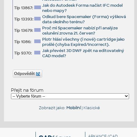
Jak do Autodesk Forma načíst IFC model
Tip 13867:
nebo mapy?
Odkud bere Spacemaker (Forma) výšková
Tip 13393:
data okolního terénu?
Proč mi Spacemaker nabízí při analýze
Tip 13679:
oslunění zrovna 21. červen?
Plotr hlásí všechny (i nové) cartridge jako
Tip 1086:
prošlé (chyba Expired/Incorrect).
Jak převést 3D DWF zpět na editovatelný
Tip 9370:
CAD model?
Odpovědět
Přejít na fórum
Zobrazit jako:
Mobilní
|
Klasické
ARKANCE
(CAD