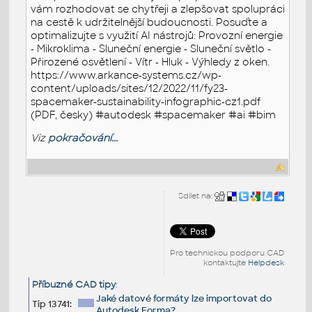
vám rozhodovat se chytřeji a zlepšovat spolupráci
na cestě k udržitelnější budoucnosti. Posuďte a
optimalizujte s využití AI nástrojů: Provozní energie
- Mikroklima - Sluneční energie - Sluneční světlo -
Přirozené osvětlení - Vítr - Hluk - Výhledy z oken.
https://www.arkance-systems.cz/wp-
content/uploads/sites/12/2022/11/fy23-
spacemaker-sustainability-infographic-cz1.pdf
(PDF, česky) #autodesk #spacemaker #ai #bim
Viz
pokračování...
Sdílet na:
Pro technickou podporu CAD
kontaktujte
Helpdesk
Příbuzné CAD tipy
:
Jaké datové formáty lze importovat do
Tip 13741:
Autodesk Forma?