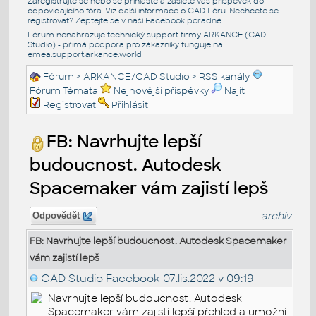
Zaregistrujte se nebo se přihlašte a zašlete váš příspěvek do
odpovídajícího fóra. Viz další informace o
CAD Fóru
. Nechcete se
registrovat? Zeptejte se v naší
Facebook poradně
.
Fórum nenahrazuje technický support firmy ARKANCE (CAD
Studio) - přímá podpora pro zákazníky funguje na
emea.support.arkance.world
Fórum
>
ARKANCE/CAD Studio
>
RSS kanály
Fórum Témata
Nejnovější příspěvky
Najít
Registrovat
Přihlásit
FB: Navrhujte lepší
budoucnost. Autodesk
Spacemaker vám zajistí lepš
archiv
Odpovědět
FB: Navrhujte lepší budoucnost. Autodesk Spacemaker
vám zajistí lepš
CAD Studio Facebook
07.lis.2022 v 09:19
Navrhujte lepší budoucnost. Autodesk
Spacemaker vám zajistí lepší přehled a umožní