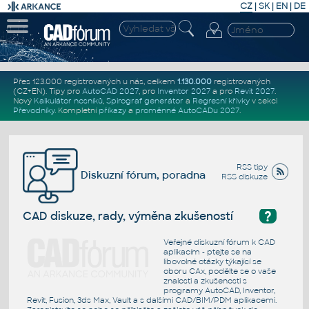
CZ
|
SK
|
EN
|
DE
Přes 123.000 registrovaných u nás, celkem
1.130.000
registrovaných
(CZ+EN)
. Tipy pro
AutoCAD 2027
, pro
Inventor 2027
a pro
Revit 2027
.
Nový
Kalkulátor nosníků
,
Spirograf generátor
a
Regresní křivky
v sekci
Převodníky
.
Kompletní
příkazy
a
proměnné AutoCADu 2027
.
RSS tipy
Diskuzní fórum, poradna
RSS diskuze
?
CAD diskuze, rady, výměna zkušeností
Veřejné diskuzní fórum k CAD
aplikacím - ptejte se na
libovolné otázky týkající se
oboru CAx, podělte se o vaše
znalosti a zkušenosti s
programy AutoCAD, Inventor,
Revit, Fusion, 3ds Max, Vault a s dalšími CAD/BIM/PDM aplikacemi.