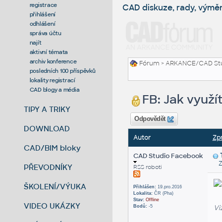
registrace
CAD diskuze, rady, výmě
přihlášení
odhlášení
správa účtu
najít
aktivní témata
archiv konference
Fórum
>
ARKANCE/CAD St
posledních 100 příspěvků
lokality registrací
CAD blogy a média
FB: Jak využ
TIPY A TRIKY
Odpovědět
DOWNLOAD
Autor
Zp
CAD/BIM bloky
CAD Studio Facebook
Zas
PŘEVODNÍKY
RSS roboti
ŠKOLENÍ/VÝUKA
Přihlášen:
19.pro.2016
Lokalita:
ČR (Pha)
Stav:
Offline
VIDEO UKÁZKY
Vi
Bodů:
-5