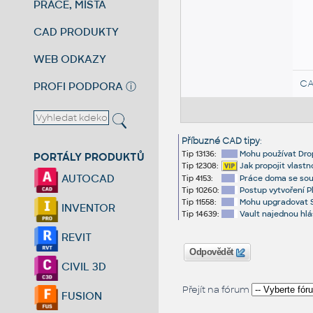
PRÁCE, MÍSTA
CAD PRODUKTY
WEB ODKAZY
CA
PROFI PODPORA
ⓘ
Příbuzné CAD tipy
:
Tip 13136:
Mohu používat Drop
PORTÁLY PRODUKTŮ
Tip 12308:
Jak propojit vlast
AUTOCAD
Tip 4153:
Práce doma se soub
Tip 10260:
Postup vytvoření P
Tip 11558:
Mohu upgradovat 
INVENTOR
Tip 14639:
Vault najednou hlá
REVIT
Odpovědět
CIVIL 3D
Přejít na fórum
FUSION