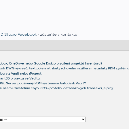
D Studio Facebook
- zústaňte v kontaktu
box, OneDrive nebo Google Disk pro sdílení projektů Inventoru?
nosti DWG výkresů, text.pole a atributy rohového razítka s metadaty PDM systému
ory z Vault nebo iProject.
lant3D projektu ve Vaultu.
SQL Server používaný PDM systémem Autodesk Vault?
sí všem uživatelům chybu 233 - protokol databázových transakcí je plný.