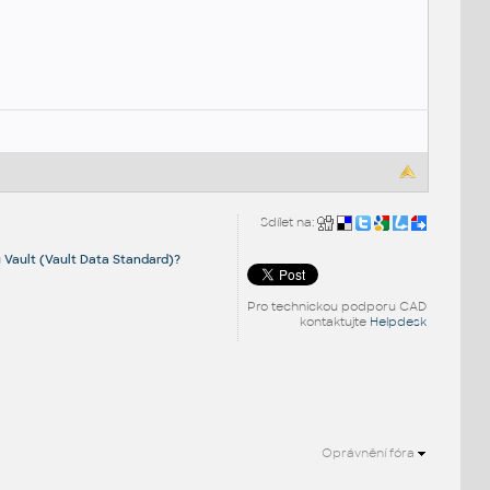
Sdílet na:
 Vault (Vault Data Standard)?
Pro technickou podporu CAD
kontaktujte
Helpdesk
Oprávnění fóra