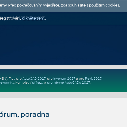
lamy. Před pokračováním vyjadřete, zda souhlasíte s použitím cookies.
 PODPORA | POMOC A RADY
registrováni,
klikněte sem.
.
Z+EN)
. Tipy pro
AutoCAD 2027
, pro
Inventor 2027
a pro
Revit 2027
.
řevodníky
.
Kompletní
příkazy
a
proměnné AutoCADu 2027
.
fórum, poradna