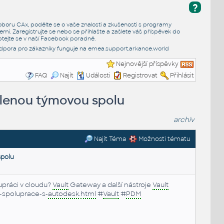
?
e oboru CAx, podělte se o vaše znalosti a zkušenosti s programy
emi. Zaregistrujte se nebo se přihlašte a zašlete váš příspěvek do
tejte se v naší
Facebook poradně
.
dpora pro zákazníky funguje na
emea.support.arkance.world
Nejnovější příspěvky
FAQ
Najít
Události
Registrovat
Přihlásit
álenou týmovou spolu
archiv
Najít Téma
Možnosti tématu
spolu
práci v cloudu?
Vault
Gateway a další nástroje
Vault
-spoluprace-s-
autodesk
.
html
#
Vault
#
PDM