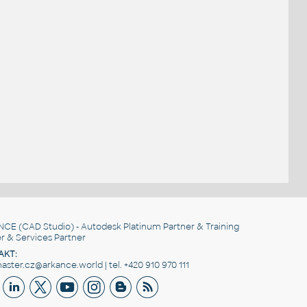
NCE
(CAD Studio) - Autodesk Platinum Partner & Training
r & Services Partner
AKT:
ster.cz@arkance.world | tel. +420 910 970 111