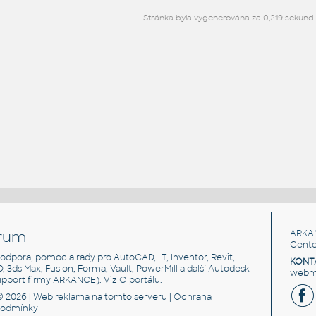
Stránka byla vygenerována za 0,219 sekund.
rum
ARKA
Cente
, podpora, pomoc a rady pro AutoCAD, LT, Inventor, Revit,
KONT
3D, 3ds Max, Fusion, Forma, Vault, PowerMill a další Autodesk
webma
support firmy ARKANCE). Viz
O portálu
.
© 2026 |
Web reklama
na tomto serveru |
Ochrana
podmínky