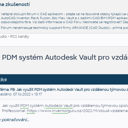
na zkušeností
Veřejné diskuzní fórum k CAD aplikacím - ptejte se na libovolné otázky týkající s
AutoCAD, Inventor, Revit, Fusion, 3ds Max, Vault a s dalšími CAD/BIM/PDM aplikac
odpovídajícího fóra. Viz další informace o
CAD Fóru
. Nechcete se registrovat? Zep
Fórum nenahrazuje technický support firmy ARKANCE (CAD Studio) - přímá po
udio
>
RSS kanály
ít PDM systém Autodesk Vault pro vzd
ráva
Téma: FB: Jak využít PDM systém Autodesk Vault pro vzdálenou týmovou 
láno: 07.lis.2022 v 13:17
Jak využít
PDM
systém
Autodesk
Vault
pro vzdálenou týmovou spolu
Professional.
http
s://www.
inventor
guru.cz/2022/11/cloud-vzdalena
z
pokračování...