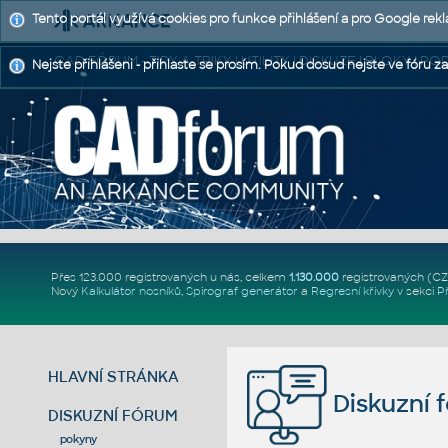
Tento portál využívá cookies pro funkce přihlášení a pro Google rek
CAD FÓRUM - TIPY A TRIKY | UTILITY | DISKUZE | BLOKY |
Nejste přihlášeni - přihlaste se prosím. Pokud dosud nejste ve fóru za
Přes 123.000 registrovaných u nás, celkem
1.130.000
registrovaných (C
Nový
Kalkulátor nosníků
,
Spirograf generátor
a
Regresní křivky
v sekci
P
HLAVNÍ STRÁNKA
Diskuzní 
DISKUZNÍ FÓRUM
pokyny