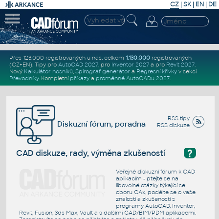
CZ
|
SK
|
EN
|
DE
Přes 123.000 registrovaných u nás, celkem
1.130.000
registrovaných
(CZ+EN)
. Tipy pro
AutoCAD 2027
, pro
Inventor 2027
a pro
Revit 2027
.
Nový
Kalkulátor nosníků
,
Spirograf generátor
a
Regresní křivky
v sekci
Převodníky
.
Kompletní
příkazy
a
proměnné AutoCADu 2027
.
RSS tipy
Diskuzní fórum, poradna
RSS diskuze
?
CAD diskuze, rady, výměna zkušeností
Veřejné diskuzní fórum k CAD
aplikacím - ptejte se na
libovolné otázky týkající se
oboru CAx, podělte se o vaše
znalosti a zkušenosti s
programy AutoCAD, Inventor,
Revit, Fusion, 3ds Max, Vault a s dalšími CAD/BIM/PDM aplikacemi.