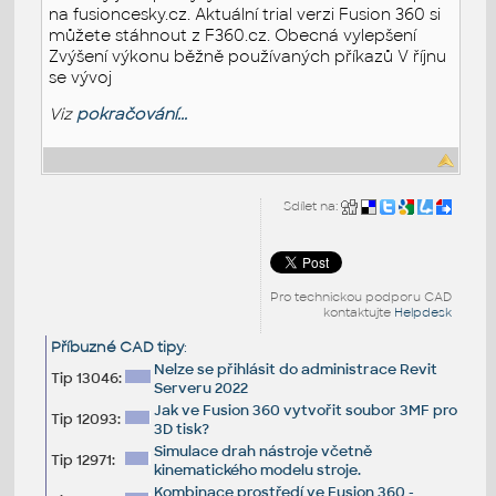
na fusioncesky.cz. Aktuální trial verzi Fusion 360 si
můžete stáhnout z F360.cz. Obecná vylepšení
Zvýšení výkonu běžně používaných příkazů V říjnu
se vývoj
Viz
pokračování...
Sdílet na:
Pro technickou podporu CAD
kontaktujte
Helpdesk
Příbuzné CAD tipy
:
Nelze se přihlásit do administrace Revit
Tip 13046:
Serveru 2022
Jak ve Fusion 360 vytvořit soubor 3MF pro
Tip 12093:
3D tisk?
Simulace drah nástroje včetně
Tip 12971:
kinematického modelu stroje.
Kombinace prostředí ve Fusion 360 -