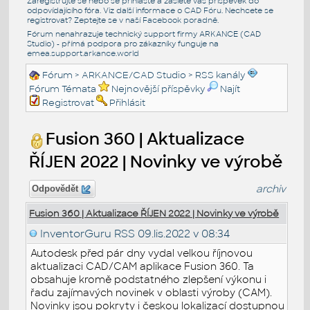
Zaregistrujte se nebo se přihlašte a zašlete váš příspěvek do
odpovídajícího fóra. Viz další informace o
CAD Fóru
. Nechcete se
registrovat? Zeptejte se v naší
Facebook poradně
.
Fórum nenahrazuje technický support firmy ARKANCE (CAD
Studio) - přímá podpora pro zákazníky funguje na
emea.support.arkance.world
Fórum
>
ARKANCE/CAD Studio
>
RSS kanály
Fórum Témata
Nejnovější příspěvky
Najít
Registrovat
Přihlásit
Fusion 360 | Aktualizace
ŘÍJEN 2022 | Novinky ve výrobě
archiv
Odpovědět
Fusion 360 | Aktualizace ŘÍJEN 2022 | Novinky ve výrobě
InventorGuru RSS
09.lis.2022 v 08:34
Autodesk před pár dny vydal velkou říjnovou
aktualizaci CAD/CAM aplikace Fusion 360. Ta
obsahuje kromě podstatného zlepšení výkonu i
řadu zajímavých novinek v oblasti výroby (CAM).
Novinky jsou pokryty i českou lokalizací dostupnou