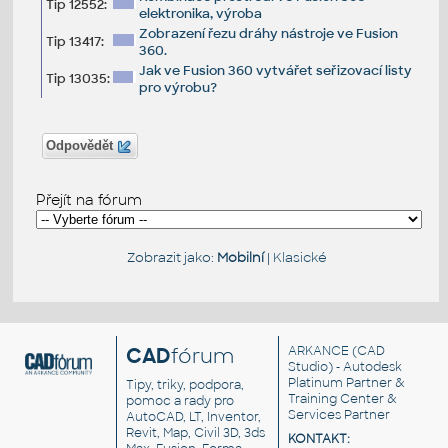
Tip 12552:
elektronika, výroba
Zobrazení řezu dráhy nástroje ve Fusion
Tip 13417:
360.
Jak ve Fusion 360 vytvářet seřizovací listy
Tip 13035:
pro výrobu?
Odpovědět
Přejít na fórum
Zobrazit jako:
Mobilní
|
Klasické
CAD
fórum
ARKANCE
(CAD
Studio) - Autodesk
Platinum Partner &
Tipy, triky, podpora,
Training Center &
pomoc a rady pro
Services Partner
AutoCAD, LT, Inventor,
Revit, Map, Civil 3D, 3ds
KONTAKT: