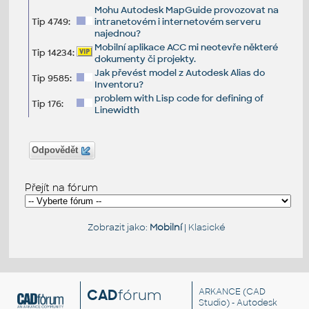
Mohu Autodesk MapGuide provozovat na
Tip 4749:
intranetovém i internetovém serveru
najednou?
Mobilní aplikace ACC mi neotevře některé
Tip 14234:
dokumenty či projekty.
Jak převést model z Autodesk Alias do
Tip 9585:
Inventoru?
problem with Lisp code for defining of
Tip 176:
Linewidth
Odpovědět
Přejít na fórum
Zobrazit jako:
Mobilní
|
Klasické
CAD
fórum
ARKANCE
(CAD
Studio) - Autodesk