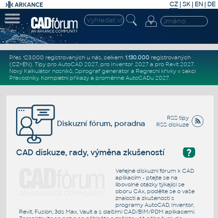
CZ
|
SK
|
EN
|
DE
Přes 123.000 registrovaných u nás, celkem
1.130.000
registrovaných
(CZ+EN)
. Tipy pro
AutoCAD 2027
, pro
Inventor 2027
a pro
Revit 2027
.
Nový
Kalkulátor nosníků
,
Spirograf generátor
a
Regresní křivky
v sekci
Převodníky
.
Kompletní
příkazy
a
proměnné AutoCADu 2027
.
RSS tipy
Diskuzní fórum, poradna
RSS diskuze
?
CAD diskuze, rady, výměna zkušeností
Veřejné diskuzní fórum k CAD
aplikacím - ptejte se na
libovolné otázky týkající se
oboru CAx, podělte se o vaše
znalosti a zkušenosti s
programy AutoCAD, Inventor,
Revit, Fusion, 3ds Max, Vault a s dalšími CAD/BIM/PDM aplikacemi.