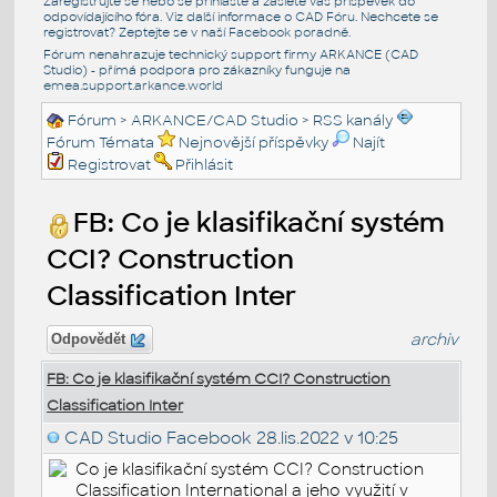
Zaregistrujte se nebo se přihlašte a zašlete váš příspěvek do
odpovídajícího fóra. Viz další informace o
CAD Fóru
. Nechcete se
registrovat? Zeptejte se v naší
Facebook poradně
.
Fórum nenahrazuje technický support firmy ARKANCE (CAD
Studio) - přímá podpora pro zákazníky funguje na
emea.support.arkance.world
Fórum
>
ARKANCE/CAD Studio
>
RSS kanály
Fórum Témata
Nejnovější příspěvky
Najít
Registrovat
Přihlásit
FB: Co je klasifikační systém
CCI? Construction
Classification Inter
archiv
Odpovědět
FB: Co je klasifikační systém CCI? Construction
Classification Inter
CAD Studio Facebook
28.lis.2022 v 10:25
Co je klasifikační systém CCI? Construction
Classification International a jeho využití v