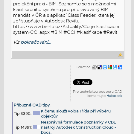
projekční praxi - BIM. Seznamte se s možnostmi
klasifikačního systému pro připravovaný BIM
mandát v ČR a s aplikací Class Feeder, která jej
zpřístupňuje v Autodesk Revitu.
https://www.bimfo.cz/Aktuality/Co-je-klasifikacni-
system-CCI.aspx #BIM #CCI #klasifikace #Revit
Viz
pokračování...
Sdílet na:
Pro technickou podporu CAD
kontaktujte
Helpdesk
Příbuzné CAD tipy
:
K čemu slouží volba Třída při výběru
Tip 3390:
objektů?
Nesprávná formulace poznámky v CDE
Tip 14391:
nástroji Autodesk Construction Cloud -
Docs.