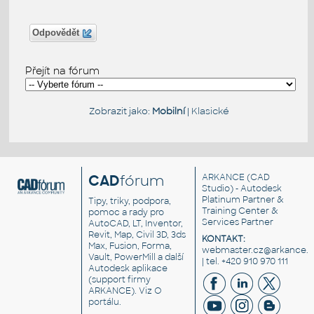
Odpovědět
Přejít na fórum
Zobrazit jako:
Mobilní
|
Klasické
CAD
fórum
ARKANCE
(CAD
Studio) - Autodesk
Platinum Partner &
Tipy, triky, podpora,
Training Center &
pomoc a rady pro
Services Partner
AutoCAD, LT, Inventor,
Revit, Map, Civil 3D, 3ds
KONTAKT:
Max, Fusion, Forma,
webmaster.cz@arkance.w
Vault, PowerMill a další
| tel. +420 910 970 111
Autodesk aplikace
(support firmy
ARKANCE). Viz
O
portálu
.