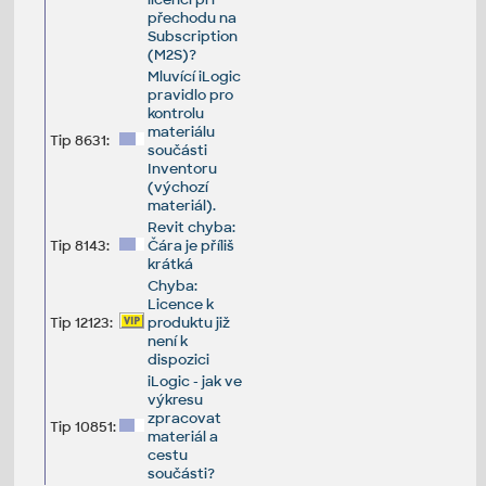
přechodu na
Subscription
(M2S)?
Mluvící iLogic
pravidlo pro
kontrolu
materiálu
Tip 8631:
součásti
Inventoru
(výchozí
materiál).
Revit chyba:
Tip 8143:
Čára je příliš
krátká
Chyba:
Licence k
Tip 12123:
produktu již
není k
dispozici
iLogic - jak ve
výkresu
zpracovat
Tip 10851:
materiál a
cestu
součásti?