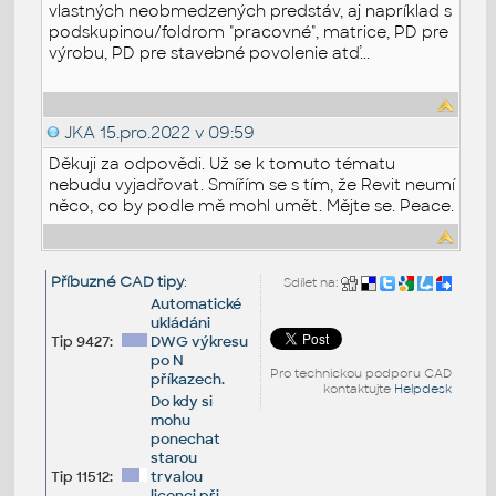
vlastných neobmedzených predstáv, aj napríklad s
podskupinou/foldrom "pracovné", matrice, PD pre
výrobu, PD pre stavebné povolenie atď...
JKA
15.pro.2022 v 09:59
Děkuji za odpovědi. Už se k tomuto tématu
nebudu vyjadřovat. Smířím se s tím, že Revit neumí
něco, co by podle mě mohl umět. Mějte se. Peace.
Příbuzné CAD tipy
:
Sdílet na:
Automatické
ukládáni
Tip 9427:
DWG výkresu
po N
Pro technickou podporu CAD
příkazech.
kontaktujte
Helpdesk
Do kdy si
mohu
ponechat
starou
Tip 11512:
trvalou
licenci při