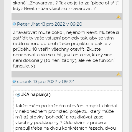
skončil...Zhavarovat ? Tak co je to za "piece of s*it",
když Revit může všechno zhavarovat ?
Peter Jirat
13.pro.2022 v 09:20
Zhavarovat může cokoli, nejenom Revit. Můžete si
zatřídit ty vaše vstupní pohledy tak, aby se vám
řadili nahoru do prohlížeče projektu, a pak je v
průběhu 10 vteřin všechny otevřít. Zkuste
nenadávat a víc se učit, jak tento sw, který sice
není dokonalý (to není žádný), ale velice funkční
funguje. :-)
splonk
13.pro.2022 v 09:22
JKA napsal(a):
Takže mám po každém otevření projektu hledat
v nekonečném prohlížeči projektu, který může
mít až stovky "pohledů" a rozklikávat zase
všechny podskupiny ? Odcházím z práce a
pracuji třeba na dvou konkrétních řezech, dvou