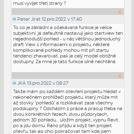
musí vyvíjet třetí strany ?
Peter Jirat
12.pro.2022 v 17:40
To co je základní a očekávaná funkce je velice
subjektivní, já defaultně nastavuji jako startview ten
nejjednodušší pohled - u nás většinou jednoduchý
draft View s informacemi o projektu, některé
komplikované pohledy mohou mít při startu
tendenci zhavarovat, pak je celý model obtížně
dostupný. Za mne je tato funkce silně nechtěná.
JKA
13.pro.2022 v 08:27
Takže mám po každém otevření projektu hledat v
nekonečném prohlížeči projektu, který může mít
až stovky "pohledů" a rozklikávat zase všechny
podskupiny ? Odcházím z práce a pracuji třeba na
dvou konkrétních řezech, dvou půdorysech,
jednom 3D pohledu... uložím projekt, vypnu Revit,
pc a jdu domu. Ráno přijdu a když ten projekt
otevřu, tak asi chci pokračovat tam kde jsem