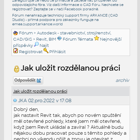
Zaregistrujte se nebo se přihlašte a zašlete váš příspěvek do
odpovídajícího fóra. Viz další informace o
CAD Fóru
. Nechcete se
registrovat? Zeptejte se v naší
Facebook poradně
.
Fórum nenahrazuje technický support firmy ARKANCE (CAD
Studio) - přímá podpora pro zákazníky funguje na
emea.support.arkance.world
Fórum
>
Autodesk - stavebnictví, strojírenství,
CAD/GIS
>
Revit, BIM
Fórum Témata
Nejnovější
příspěvky
Najít
Registrovat
Přihlásit
Jak uložit rozdělanou práci
archiv
Odpovědět
Jak uložit rozdělanou práci
JKA
02.pro.2022 v 17:08
Dobrý den,
jak nastavit Revit tak, abych po novém spuštění
měl otevřené pohledy, které jsem měl otevřené,
když jsem Revit ukládal a zavíral ? Aktuálně budu
nějakou dobu pracovat pouze s těmito pohledy a
nechci po víkendu přijít a znovu je otevírat z