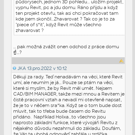
půdorysech, jednom 3D pohledu... uložím projekt,
vypnu Revit, pc a jdu domu. Ráno přijdu a když
ten projekt otevřu, tak asi chci pokračovat tam
kde jsem skončil...Zhavarovat ? Tak co je to za
"piece of s*it", když Revit může všechno
zhavarovat ?
... pak možná zvážit onen odchod z práce domu
☝...?
JKA
13.pro.2022 v 10:12
Děkuji za rady. Teď nenadávám na věci, které Revit
umí, ale neumím je já... Pouze se ptám na věci,
které si myslím, že by Revit měl umět. Nejsem
CAD/BIM MANAGER, takže mezi mnou a Revitem je
čistě pracovní vztah a nevadí mi otevřeně napsat,
že je to v něčem sra*ka. Když se o tom bude dost
mluvit, tak to třeba bude časem do Revitu
přidáno. Například Holixa...to všechno jsou
naprosto základní funkce, které vývojáři Revitu z
nějakého důvodu nezahrnuli do základu. Doufám,
že Vás ta ubohá odpověď zahřála u srdíčka