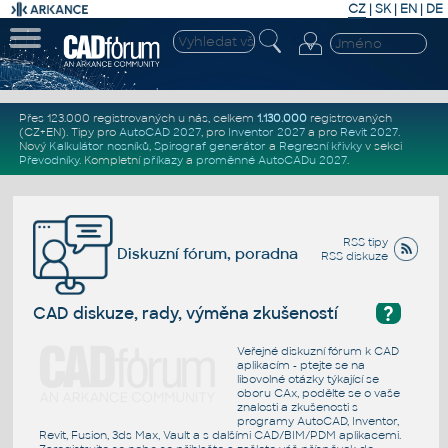
CZ
|
SK
|
EN
|
DE
Přes 123.000 registrovaných u nás, celkem
1.130.000
registrovaných
(CZ+EN)
. Tipy pro
AutoCAD 2027
, pro
Inventor 2027
a pro
Revit 2027
.
Nový
Kalkulátor nosníků
,
Spirograf generátor
a
Regresní křivky
v sekci
Převodníky
.
Kompletní
příkazy
a
proměnné AutoCADu 2027
.
RSS tipy
Diskuzní fórum, poradna
RSS diskuze
?
CAD diskuze, rady, výměna zkušeností
Veřejné diskuzní fórum k CAD
aplikacím - ptejte se na
libovolné otázky týkající se
oboru CAx, podělte se o vaše
znalosti a zkušenosti s
programy AutoCAD, Inventor,
Revit, Fusion, 3ds Max, Vault a s dalšími CAD/BIM/PDM aplikacemi.