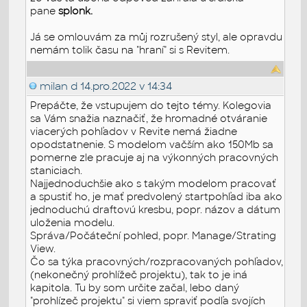
pane
splonk.
Já se omlouvám za můj rozrušený styl, ale opravdu
nemám tolik času na "hraní" si s Revitem.
milan d
14.pro.2022 v 14:34
Prepáčte, že vstupujem do tejto témy. Kolegovia
sa Vám snažia naznačiť, že hromadné otváranie
viacerých pohľadov v Revite nemá žiadne
opodstatnenie. S modelom vačším ako 150Mb sa
pomerne zle pracuje aj na výkonných pracovných
staniciach.
Najjednoduchšie ako s takým modelom pracovať
a spustiť ho, je mať predvolený startpohľad iba ako
jednoduchú draftovú kresbu, popr. názov a dátum
uloženia modelu.
Správa/Počáteční pohled, popr. Manage/Strating
View.
Čo sa týka pracovných/rozpracovaných pohľadov,
(nekonečný prohlížeč projektu), tak to je iná
kapitola. Tu by som určite začal, lebo daný
"prohlízeč projektu" si viem spraviť podľa svojích