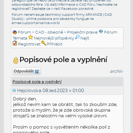
Zaregistrujte se nebo se přihlašte a zašlete váš příspěvek do
odpovídajícího fóra. Viz další informace o
CAD Fóru
. Nechcete se
registrovat? Zeptejte se v naší
Facebook poradně
.
Fórum nenahrazuje technický support firmy ARKANCE (CAD
Studio) - přímá podpora pro zákazníky funguje na
emea.support.arkance.world
Fórum
>
CAD - obecně
>
Projekční praxe
Fórum
Témata
Nejnovější příspěvky
Najít
Registrovat
Přihlásit
Popisové pole a vyplnění
archiv
Odpovědět
Popisové pole a vyplnění
Hejclovska
08.led.2023 v 01:00
Dobrý den,
jelikož nevím kam se obrátit, tak to zkouším zde,
protože si myslím, že je zde obrovská skupina
strojařů se znalostmi na velmi vysoké úrovni.
Prosím o pomoc s vysvětlením několika polí z
popisového pole.