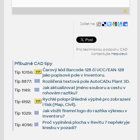
Sdílet na:
Pro technickou podporu CAD
kontaktujte
Helpdesk
Příbuzné CAD tipy
:
Čarový kód Barcode-128 či UCC/EAN-128
Tip 10156:
jako popisové pole v Inventoru.
Tip 8877:
Rozšířená textová pole AutoCADu Plant 3D.
Jak aktualizovat jméno souboru a cestu v
Tip 1149:
rohovém razítku?
Rychlé poloprůhledné výplně pro zobrazení
Tip 6192:
i tisk (Map, Civil).
Jak vložit firemní logo do razítka výkresu v
Tip 1029:
Inventoru?
Proč vyplněná plocha v Revitu 7 nepřekryje
Tip 4096:
kresbu v pozadí?