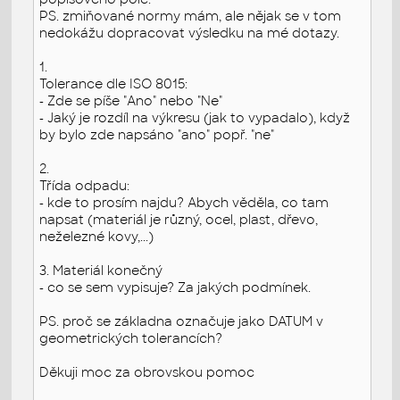
PS. zmiňované normy mám, ale nějak se v tom
nedokážu dopracovat výsledku na mé dotazy.
1.
Tolerance dle ISO 8015:
- Zde se píše "Ano" nebo "Ne"
- Jaký je rozdíl na výkresu (jak to vypadalo), když
by bylo zde napsáno "ano" popř. "ne"
2.
Třída odpadu:
- kde to prosím najdu? Abych věděla, co tam
napsat (materiál je různý, ocel, plast, dřevo,
neželezné kovy,...)
3. Materiál konečný
- co se sem vypisuje? Za jakých podmínek.
PS. proč se základna označuje jako DATUM v
geometrických tolerancích?
Děkuji moc za obrovskou pomoc