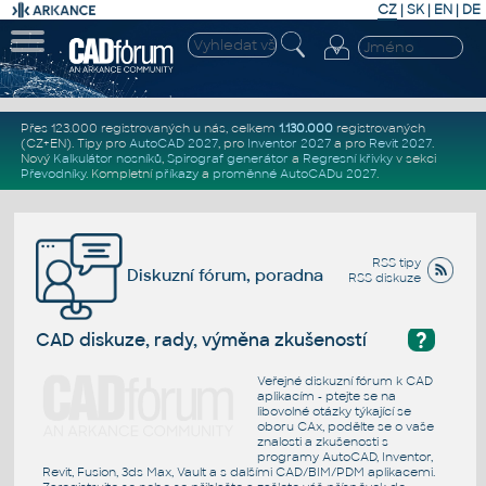
CZ
|
SK
|
EN
|
DE
Přes 123.000 registrovaných u nás, celkem
1.130.000
registrovaných
(CZ+EN)
. Tipy pro
AutoCAD 2027
, pro
Inventor 2027
a pro
Revit 2027
.
Nový
Kalkulátor nosníků
,
Spirograf generátor
a
Regresní křivky
v sekci
Převodníky
.
Kompletní
příkazy
a
proměnné AutoCADu 2027
.
RSS tipy
Diskuzní fórum, poradna
RSS diskuze
?
CAD diskuze, rady, výměna zkušeností
Veřejné diskuzní fórum k CAD
aplikacím - ptejte se na
libovolné otázky týkající se
oboru CAx, podělte se o vaše
znalosti a zkušenosti s
programy AutoCAD, Inventor,
Revit, Fusion, 3ds Max, Vault a s dalšími CAD/BIM/PDM aplikacemi.