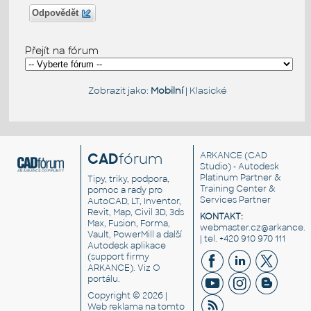
Odpovědět
Přejít na fórum
Zobrazit jako:
Mobilní
|
Klasické
CAD
fórum
ARKANCE
(CAD
Studio) - Autodesk
Platinum Partner &
Tipy, triky, podpora,
Training Center &
pomoc a rady pro
Services Partner
AutoCAD, LT, Inventor,
Revit, Map, Civil 3D, 3ds
KONTAKT:
Max, Fusion, Forma,
webmaster.cz@arkance.w
Vault, PowerMill a další
| tel. +420 910 970 111
Autodesk aplikace
(support firmy
ARKANCE). Viz
O
portálu
.
Copyright © 2026 |
Web reklama
na tomto