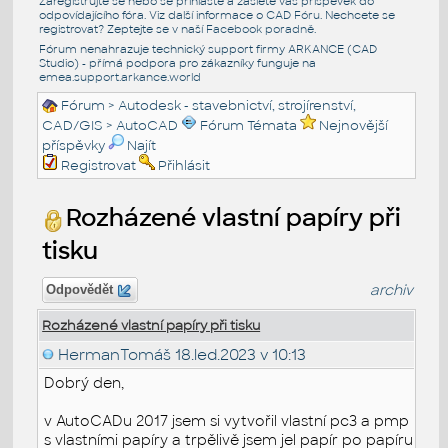
Zaregistrujte se nebo se přihlašte a zašlete váš příspěvek do
odpovídajícího fóra. Viz další informace o
CAD Fóru
. Nechcete se
registrovat? Zeptejte se v naší
Facebook poradně
.
Fórum nenahrazuje technický support firmy ARKANCE (CAD
Studio) - přímá podpora pro zákazníky funguje na
emea.support.arkance.world
Fórum
>
Autodesk - stavebnictví, strojírenství,
CAD/GIS
>
AutoCAD
Fórum Témata
Nejnovější
příspěvky
Najít
Registrovat
Přihlásit
Rozházené vlastní papíry při
tisku
archiv
Odpovědět
Rozházené vlastní papíry při tisku
HermanTomáš
18.led.2023 v 10:13
Dobrý den,
v AutoCADu 2017 jsem si vytvořil vlastní pc3 a pmp
s vlastními papíry a trpělivě jsem jel papír po papíru