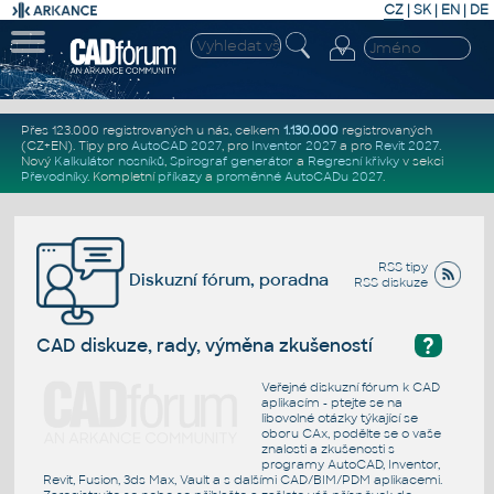
CZ
|
SK
|
EN
|
DE
Přes 123.000 registrovaných u nás, celkem
1.130.000
registrovaných
(CZ+EN)
. Tipy pro
AutoCAD 2027
, pro
Inventor 2027
a pro
Revit 2027
.
Nový
Kalkulátor nosníků
,
Spirograf generátor
a
Regresní křivky
v sekci
Převodníky
.
Kompletní
příkazy
a
proměnné AutoCADu 2027
.
RSS tipy
Diskuzní fórum, poradna
RSS diskuze
?
CAD diskuze, rady, výměna zkušeností
Veřejné diskuzní fórum k CAD
aplikacím - ptejte se na
libovolné otázky týkající se
oboru CAx, podělte se o vaše
znalosti a zkušenosti s
programy AutoCAD, Inventor,
Revit, Fusion, 3ds Max, Vault a s dalšími CAD/BIM/PDM aplikacemi.