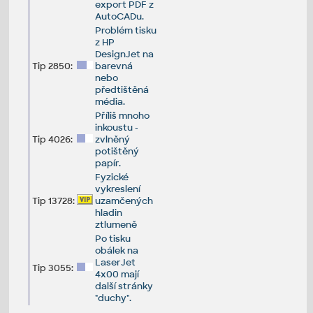
export PDF z
AutoCADu.
Problém tisku
z HP
DesignJet na
Tip 2850:
barevná
nebo
předtištěná
média.
Příliš mnoho
inkoustu -
Tip 4026:
zvlněný
potištěný
papír.
Fyzické
vykreslení
Tip 13728:
uzamčených
hladin
ztlumeně
Po tisku
obálek na
LaserJet
Tip 3055:
4x00 mají
další stránky
"duchy".