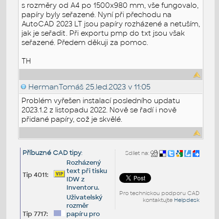
s rozměry od A4 po 1500x980 mm, vše fungovalo,
papíry byly seřazené. Nyní při přechodu na
AutoCAD 2023 LT jsou papíry rozházené a netuším,
jak je seřadit. Při exportu pmp do txt jsou však
seřazené. Předem děkuji za pomoc.
TH
HermanTomáš
25.led.2023 v 11:05
Problém vyřešen instalací posledního updatu
2023.1.2 z listopadu 2022. Nově se řadí i nově
přidané papíry, což je skvělé.
Příbuzné CAD tipy
:
Sdílet na:
Rozházený
text při tisku
Tip 4011:
IDW z
Inventoru.
Pro technickou podporu CAD
Uživatelský
kontaktujte
Helpdesk
rozměr
Tip 7717:
papíru pro