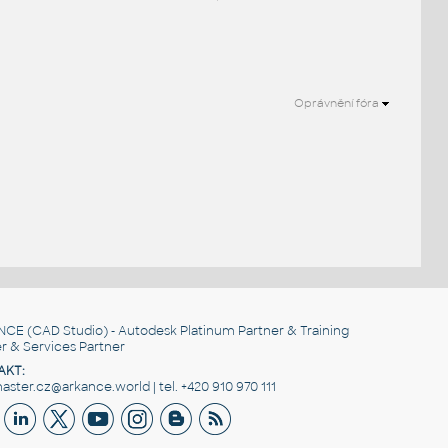
Oprávnění fóra
NCE
(CAD Studio) - Autodesk Platinum Partner & Training
r & Services Partner
AKT:
ster.cz@arkance.world | tel. +420 910 970 111