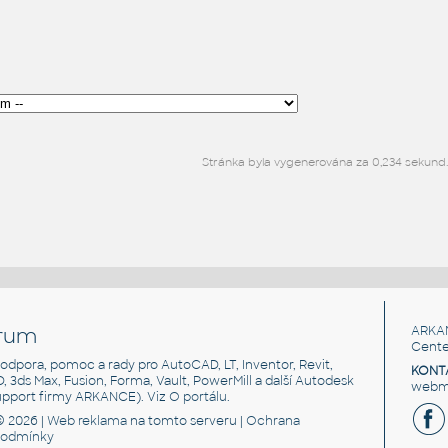
Stránka byla vygenerována za 0,234 sekund.
rum
ARKA
Cente
, podpora, pomoc a rady pro AutoCAD, LT, Inventor, Revit,
KONT
3D, 3ds Max, Fusion, Forma, Vault, PowerMill a další Autodesk
webma
support firmy ARKANCE). Viz
O portálu
.
© 2026 |
Web reklama
na tomto serveru |
Ochrana
podmínky