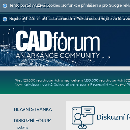
Tento portál využívá cookies pro funkce přihlášení a pro Google rek
CAD FÓRUM - TIPY A TRIKY | UTILITY | DISKUZE | BLOKY |
Nejste přihlášeni - přihlaste se prosím. Pokud dosud nejste ve fóru za
Přes 123.000 registrovaných u nás, celkem
1.130.000
registrovaných (C
Nový
Kalkulátor nosníků
,
Spirograf generátor
a
Regresní křivky
v sekci
P
HLAVNÍ STRÁNKA
Diskuzní 
DISKUZNÍ FÓRUM
pokyny