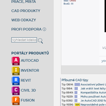
PRÁCE, MÍSTA
Stav:
Offline
Bodů:
88
CAD PRODUKTY
WEB ODKAZY
PROFI PODPORA
ⓘ
Vi
PORTÁLY PRODUKTŮ
AUTOCAD
yo
INVENTOR
REVIT
Příbuzné CAD tipy
:
Tip 13614:
Asociativní půlení
Tip 1984:
Jak vrátit text kót
CIVIL 3D
Tip 8849:
Kompatibilita Auto
Tip 11229:
Mohu používat Aut
FUSION
Tip 8392:
Je AutoCAD 2012 fo
Tip 11096:
Nepravidelné pole d