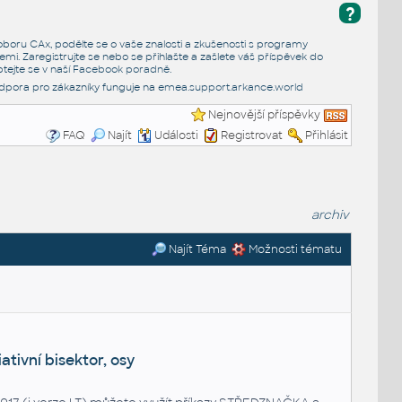
?
e oboru CAx, podělte se o vaše znalosti a zkušenosti s programy
emi. Zaregistrujte se nebo se přihlašte a zašlete váš příspěvek do
tejte se v naší
Facebook poradně
.
dpora pro zákazníky funguje na
emea.support.arkance.world
Nejnovější příspěvky
FAQ
Najít
Události
Registrovat
Přihlásit
archiv
Najít Téma
Možnosti tématu
iativní bisektor, osy