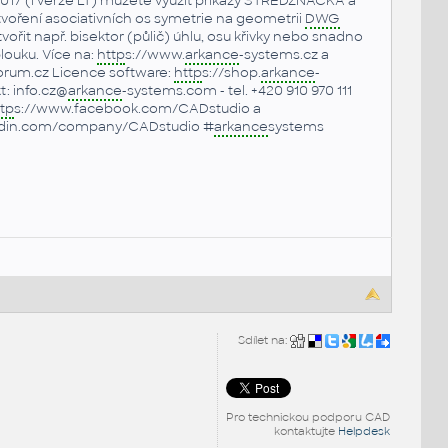
2017 (i verze LT) můžete využít příkazy STŘEDZNAČKA a
oření asociativních os symetrie na geometrii
DWG
tvořit např. bisektor (půlič) úhlu, osu křivky nebo snadno
louku. Více na:
http
s://www.
arkance
-systems.cz a
rum.cz Licence software:
http
s://shop.
arkance
-
: info.cz@
arkance
-systems.com - tel. +420 910 970 111
tp
s://www.facebook.com/CADstudio a
edin.com/company/CADstudio #
arkance
systems
Sdílet na:
Pro technickou podporu CAD
kontaktujte
Helpdesk