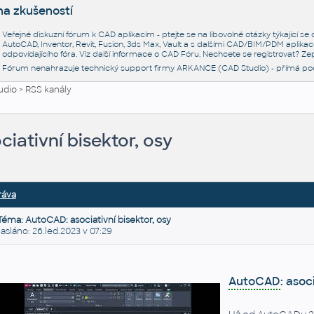
na zkušeností
Veřejné diskuzní fórum k CAD aplikacím - ptejte se na libovolné otázky týkající s
AutoCAD, Inventor, Revit, Fusion, 3ds Max, Vault a s dalšími CAD/BIM/PDM aplikac
odpovídajícího fóra. Viz další informace o
CAD Fóru
. Nechcete se registrovat? Zep
Fórum nenahrazuje technický support firmy ARKANCE (CAD Studio) - přímá po
udio
>
RSS kanály
iativní bisektor, osy
ráva
Téma: AutoCAD: asociativní bisektor, osy
láno: 26.led.2023 v 07:29
AutoCAD
: asoc