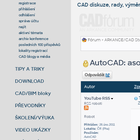
registrace
CAD diskuze, rady, výmě
přihlášení
odhlášení
správa účtu
najít
aktivní témata
archiv konference
Fórum
>
ARKANCE/CAD St
posledních 100 příspěvků
lokality registrací
CAD blogy a média
AutoCAD: asoc
TIPY A TRIKY
Odpovědět
DOWNLOAD
Autor
Zp
CAD/BIM bloky
YouTube RSS
Zas
RSS roboti
PŘEVODNÍKY
Robot
ŠKOLENÍ/VÝUKA
Přihlášen:
26.úno.2011
VIDEO UKÁZKY
Lokalita:
ČR (Pha)
Používám:
AutoCAD