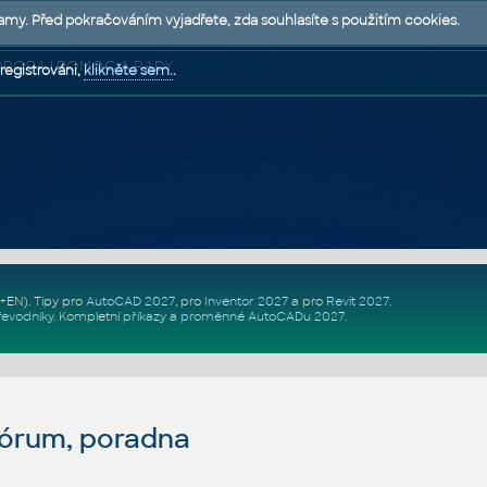
lamy. Před pokračováním vyjadřete, zda souhlasíte s použitím cookies.
 PODPORA | POMOC A RADY
registrováni,
klikněte sem.
.
Z+EN)
. Tipy pro
AutoCAD 2027
, pro
Inventor 2027
a pro
Revit 2027
.
řevodníky
.
Kompletní
příkazy
a
proměnné AutoCADu 2027
.
fórum, poradna