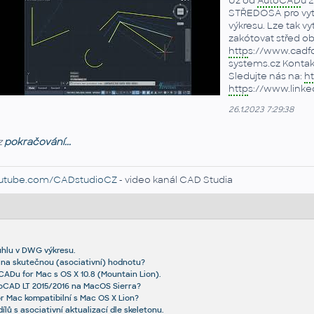
Už od
AutoCAD
u 
STŘEDOSA pro vytv
výkresu. Lze tak vy
zakótovat střed ob
http
s://www.cadfo
systems.cz Kontakt
Sledujte nás na:
ht
http
s://www.link
26.1.2023 7:29:38
z
pokračování...
utube.com/CADstudioCZ
- video kanál CAD Studia
 úhlu v DWG výkresu.
y na skutečnou (asociativní) hodnotu?
CADu for Mac s OS X 10.8 (Mountain Lion).
oCAD LT 2015/2016 na MacOS Sierra?
r Mac kompatibilní s Mac OS X Lion?
ílů s asociativní aktualizací dle skeletonu.