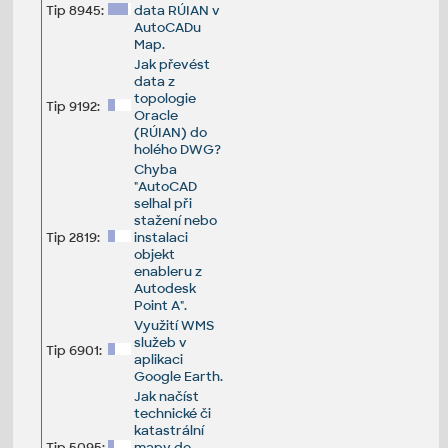
Tip 8945:
data RÚIAN v
AutoCADu
Map.
Jak převést
data z
topologie
Tip 9192:
Oracle
(RÚIAN) do
holého DWG?
Chyba
"AutoCAD
selhal při
stažení nebo
Tip 2819:
instalaci
objekt
enableru z
Autodesk
Point A".
Využití WMS
služeb v
Tip 6901:
aplikaci
Google Earth.
Jak načíst
technické či
katastrální
Tip 5095:
mapy do