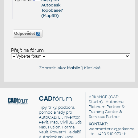
Autodesk
Topobase?
(Map3D)
Odpovědět
Přejít na fórum
Zobrazit jako:
Mobilní
|
Klasické
CAD
fórum
ARKANCE
(CAD
Studio) - Autodesk
Platinum Partner &
Tipy, triky, podpora,
Training Center &
pomoc a rady pro
Services Partner
AutoCAD, LT, Inventor,
Revit, Map, Civil 3D, 3ds
KONTAKT:
Max, Fusion, Forma,
webmaster.cz@arkance.w
Vault, PowerMill a další
| tel. +420 910 970 111
Autodesk aplikace