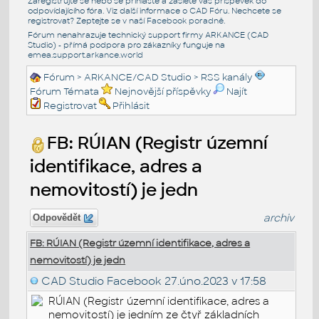
Zaregistrujte se nebo se přihlašte a zašlete váš příspěvek do
odpovídajícího fóra. Viz další informace o
CAD Fóru
. Nechcete se
registrovat? Zeptejte se v naší
Facebook poradně
.
Fórum nenahrazuje technický support firmy ARKANCE (CAD
Studio) - přímá podpora pro zákazníky funguje na
emea.support.arkance.world
Fórum
>
ARKANCE/CAD Studio
>
RSS kanály
Fórum Témata
Nejnovější příspěvky
Najít
Registrovat
Přihlásit
FB: RÚIAN (Registr územní
identifikace, adres a
nemovitostí) je jedn
archiv
Odpovědět
FB: RÚIAN (Registr územní identifikace, adres a
nemovitostí) je jedn
CAD Studio Facebook
27.úno.2023 v 17:58
RÚIAN (Registr územní identifikace, adres a
nemovitostí) je jedním ze čtyř základních