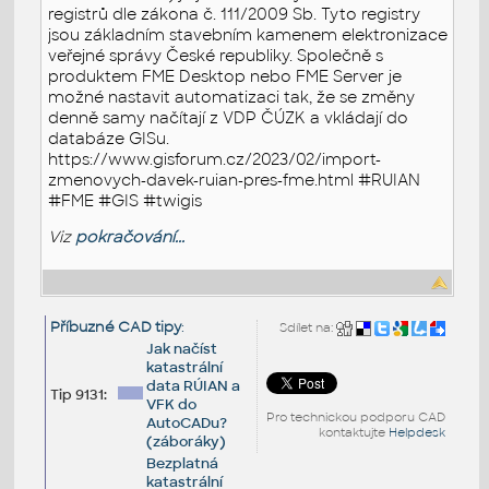
registrů dle zákona č. 111/2009 Sb. Tyto registry
jsou základním stavebním kamenem elektronizace
veřejné správy České republiky. Společně s
produktem FME Desktop nebo FME Server je
možné nastavit automatizaci tak, že se změny
denně samy načítají z VDP ČÚZK a vkládají do
databáze GISu.
https://www.gisforum.cz/2023/02/import-
zmenovych-davek-ruian-pres-fme.html #RUIAN
#FME #GIS #twigis
Viz
pokračování...
Příbuzné CAD tipy
:
Sdílet na:
Jak načíst
katastrální
data RÚIAN a
Tip 9131:
VFK do
Pro technickou podporu CAD
AutoCADu?
kontaktujte
Helpdesk
(záboráky)
Bezplatná
katastrální