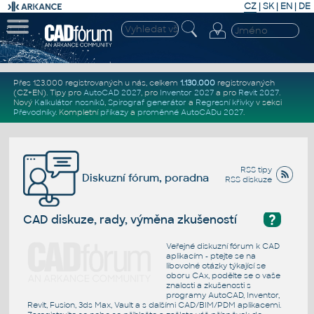
CZ
|
SK
|
EN
|
DE
Přes 123.000 registrovaných u nás, celkem
1.130.000
registrovaných
(CZ+EN)
. Tipy pro
AutoCAD 2027
, pro
Inventor 2027
a pro
Revit 2027
.
Nový
Kalkulátor nosníků
,
Spirograf generátor
a
Regresní křivky
v sekci
Převodníky
.
Kompletní
příkazy
a
proměnné AutoCADu 2027
.
RSS tipy
Diskuzní fórum, poradna
RSS diskuze
?
CAD diskuze, rady, výměna zkušeností
Veřejné diskuzní fórum k CAD
aplikacím - ptejte se na
libovolné otázky týkající se
oboru CAx, podělte se o vaše
znalosti a zkušenosti s
programy AutoCAD, Inventor,
Revit, Fusion, 3ds Max, Vault a s dalšími CAD/BIM/PDM aplikacemi.