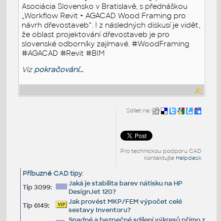
Asociácia Slovensko v Bratislavě, s přednáškou
„Workflow Revit + AGACAD Wood Framing pro
návrh dřevostaveb“. I z následných diskusí je vidět,
že oblast projektování dřevostaveb je pro
slovenské odborníky zajímavé. #WoodFraming
#AGACAD #Revit #BIM
Viz
pokračování...
Sdílet na:
Pro technickou podporu CAD
kontaktujte
Helpdesk
Příbuzné CAD tipy
:
Jaká je stabilita barev nátisku na HP
Tip 3099:
DesignJet 120?
Jak provést MKP/FEM výpočet celé
Tip 6149:
sestavy Inventoru?
Snadné a bezpečné sdílení výkresů přímo z