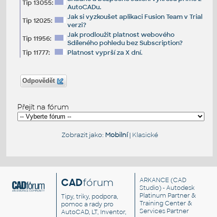
Tip 13055:
AutoCADu.
Jak si vyzkoušet aplikaci Fusion Team v Trial
Tip 12025:
verzi?
Jak prodloužit platnost webového
Tip 11956:
Sdíleného pohledu bez Subscription?
Tip 11777:
Platnost vyprší za X dní.
Odpovědět
Přejít na fórum
Zobrazit jako:
Mobilní
|
Klasické
CAD
fórum
ARKANCE
(CAD
Studio) - Autodesk
Platinum Partner &
Tipy, triky, podpora,
Training Center &
pomoc a rady pro
Services Partner
AutoCAD, LT, Inventor,