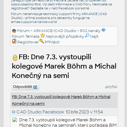
Zaregistrujte se nebo se přihlašte a zašlete váš příspěvek do
odpovídajícího fóra. Viz další informace o
CAD Fóru
. Nechcete se
registrovat? Zeptejte se v naší
Facebook poradně
.
Fórum nenahrazuje technický support firmy ARKANCE (CAD
Studio) - přímá podpora pro zákazníky funguje na
emea.support.arkance.world
Fórum
>
ARKANCE/CAD Studio
>
RSS kanály
Fórum Témata
Nejnovější příspěvky
Najít
Registrovat
Přihlásit
FB: Dne 7.3. vystoupili
kolegové Marek Böhm a Michal
Konečný na semi
archiv
Odpovědět
FB: Dne 7.3. vystoupili kolegové Marek Böhm a Michal
Konečný na semi
CAD Studio Facebook
10.bře.2023 v 11:54
Dne 7.3. vystoupili kolegové Marek Böhm a
Michal Konečný na semináři, který pořádala BIM