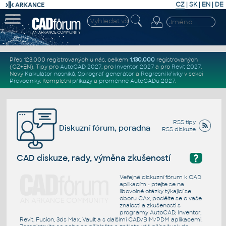
CZ
|
SK
|
EN
|
DE
Přes 123.000 registrovaných u nás, celkem
1.130.000
registrovaných
(CZ+EN)
. Tipy pro
AutoCAD 2027
, pro
Inventor 2027
a pro
Revit 2027
.
Nový
Kalkulátor nosníků
,
Spirograf generátor
a
Regresní křivky
v sekci
Převodníky
.
Kompletní
příkazy
a
proměnné AutoCADu 2027
.
RSS tipy
Diskuzní fórum, poradna
RSS diskuze
?
CAD diskuze, rady, výměna zkušeností
Veřejné diskuzní fórum k CAD
aplikacím - ptejte se na
libovolné otázky týkající se
oboru CAx, podělte se o vaše
znalosti a zkušenosti s
programy AutoCAD, Inventor,
Revit, Fusion, 3ds Max, Vault a s dalšími CAD/BIM/PDM aplikacemi.