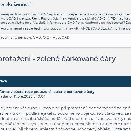
na zkušeností
Veřejné diskuzní fórum k CAD aplikacím - ptejte se na libovolné otázky týkající s
AutoCAD, Inventor, Revit, Fusion, 3ds Max, Vault a s dalšími CAD/BIM/PDM aplikac
odpovídajícího fóra. Viz další informace o
CAD Fóru
. Nechcete se registrovat? Zep
Fórum nenahrazuje technický support firmy ARKANCE (CAD Studio) - přímá po
ctví, strojírenství, CAD/GIS
>
AutoCAD
 protažení - zelené čárkované čáry
ráva
Téma: vložení, resp protažení - zelené čárkované čáry
láno: 11.bře.2023 v 10:04
oj, prosím vás o radu. Začalo mi pri "protažení" cez pomocné zelené
esne v úrovni podľa nejakého bodu iného objektu, robiť takú vec, že
dnutu ale mi to iba "skáče po 10". Ked chcem napríklad dva texty na
xt, počkám na zvýraznenie uchopenia, presuniem sa kurzorom na bod
ara a v jej línii chcem umiestniť pôvodne uchopený objekt. Doteraz 