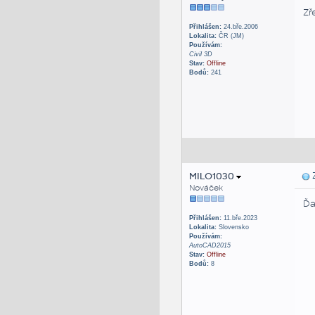
Zř
Přihlášen:
24.bře.2006
Lokalita:
ČR (JM)
Používám:
Civil 3D
Stav:
Offline
Bodů:
241
MILO1030
Z
Nováček
Ďa
Přihlášen:
11.bře.2023
Lokalita:
Slovensko
Používám:
AutoCAD2015
Stav:
Offline
Bodů:
8