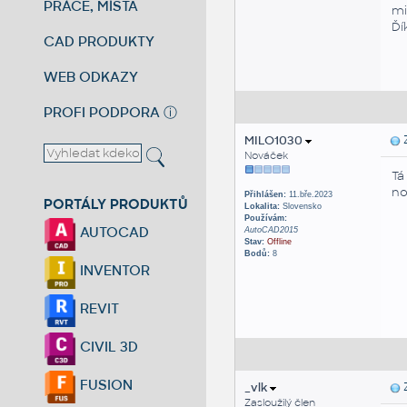
PRÁCE, MÍSTA
mi
Ďí
CAD PRODUKTY
WEB ODKAZY
PROFI PODPORA
ⓘ
MILO1030
Z
Nováček
Tá
no
Přihlášen:
11.bře.2023
PORTÁLY PRODUKTŮ
Lokalita:
Slovensko
Používám:
AUTOCAD
AutoCAD2015
Stav:
Offline
Bodů:
8
INVENTOR
REVIT
CIVIL 3D
FUSION
_vlk
Z
Zasloužilý člen