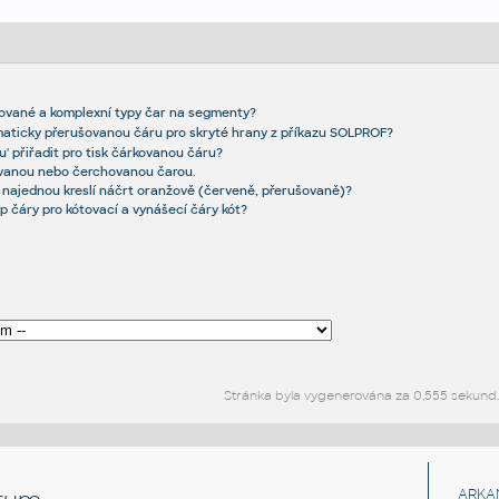
šované a komplexní typy čar na segmenty?
maticky přerušovanou čáru pro skryté hrany z příkazu SOLPROF?
' přiřadit pro tisk čárkovanou čáru?
ovanou nebo čerchovanou čarou.
 najednou kreslí náčrt oranžově (červeně, přerušovaně)?
yp čáry pro kótovací a vynášecí čáry kót?
Stránka byla vygenerována za 0,555 sekund
ARKA