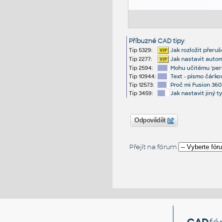
Příbuzné CAD tipy
:
Tip 5329:
Jak rozložit přeru
Tip 2277:
Jak nastavit auto
Tip 2594:
Mohu učitému 'peru
Tip 10944:
Text - písmo čárk
Tip 12573:
Proč mi Fusion 360
Tip 3459:
Jak nastavit jiný t
Odpovědět
Přejít na fórum