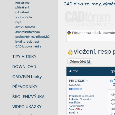
registrace
CAD diskuze, rady, výmě
přihlášení
odhlášení
správa účtu
najít
aktivní témata
archiv konference
Fórum
>
Autodesk - stavebni
posledních 100 příspěvků
lokality registrací
CAD blogy a média
vložení, resp
TIPY A TRIKY
Odpovědět
DOWNLOAD
Autor
Zp
CAD/BIM bloky
MILO1030
Zas
Nováček
PŘEVODNÍKY
Ah
ŠKOLENÍ/VÝUKA
Přihlášen:
11.bře.2023
pr
Lokalita:
Slovensko
Používám:
ho
VIDEO UKÁZKY
AutoCAD2015
te
Stav:
Offline
či
Bodů:
8