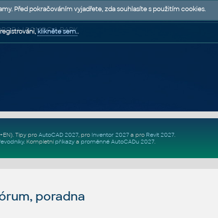
lamy. Před pokračováním vyjadřete, zda souhlasíte s použitím cookies.
 PODPORA | POMOC A RADY
registrováni,
klikněte sem.
.
Z+EN)
. Tipy pro
AutoCAD 2027
, pro
Inventor 2027
a pro
Revit 2027
.
řevodníky
.
Kompletní
příkazy
a
proměnné AutoCADu 2027
.
fórum, poradna