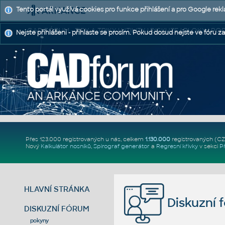
Tento portál využívá cookies pro funkce přihlášení a pro Google rek
CAD FÓRUM - TIPY A TRIKY | UTILITY | DISKUZE | BLOKY |
Nejste přihlášeni - přihlaste se prosím. Pokud dosud nejste ve fóru za
Přes 123.000 registrovaných u nás, celkem
1.130.000
registrovaných (C
Nový
Kalkulátor nosníků
,
Spirograf generátor
a
Regresní křivky
v sekci
P
HLAVNÍ STRÁNKA
Diskuzní 
DISKUZNÍ FÓRUM
pokyny