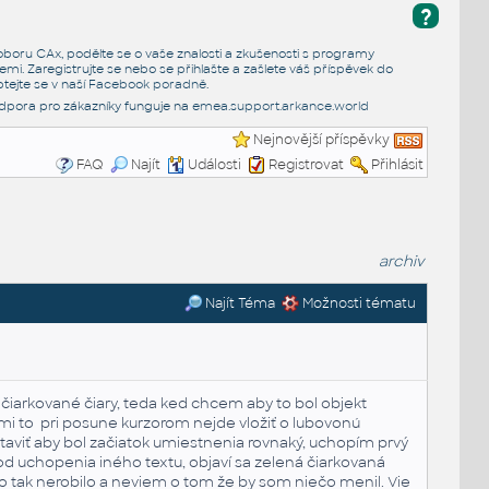
?
e oboru CAx, podělte se o vaše znalosti a zkušenosti s programy
emi. Zaregistrujte se nebo se přihlašte a zašlete váš příspěvek do
tejte se v naší
Facebook poradně
.
dpora pro zákazníky funguje na
emea.support.arkance.world
Nejnovější příspěvky
FAQ
Najít
Události
Registrovat
Přihlásit
archiv
Najít Téma
Možnosti tématu
 čiarkované čiary, teda ked chcem aby to bol objekt
 mi to pri posune kurzorom nejde vložiť o lubovonú
staviť aby bol začiatok umiestnenia rovnaký, uchopím prvý
 uchopenia iného textu, objaví sa zelená čiarkovaná
to tak nerobilo a neviem o tom že by som niečo menil. Vie