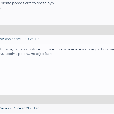
 niekto poradiť čím to môže byť?
k
asláno: 11.bře.2023 v 10:09
 funkcia, pomocou ktorej to chcem sa volá referenční čáry uchopová
vú lubolnú polohu na tejto čiare.
asláno: 11.bře.2023 v 11:20