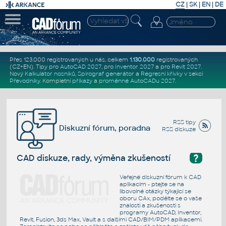
CZ
|
SK
|
EN
|
DE
Přes 123.000 registrovaných u nás, celkem
1.130.000
registrovaných
(CZ+EN)
. Tipy pro
AutoCAD 2027
, pro
Inventor 2027
a pro
Revit 2027
.
Nový
Kalkulátor nosníků
,
Spirograf generátor
a
Regresní křivky
v sekci
Převodníky
.
Kompletní
příkazy
a
proměnné AutoCADu 2027
.
RSS tipy
Diskuzní fórum, poradna
RSS diskuze
?
CAD diskuze, rady, výměna zkušeností
Veřejné diskuzní fórum k CAD
aplikacím - ptejte se na
libovolné otázky týkající se
oboru CAx, podělte se o vaše
znalosti a zkušenosti s
programy AutoCAD, Inventor,
Revit, Fusion, 3ds Max, Vault a s dalšími CAD/BIM/PDM aplikacemi.