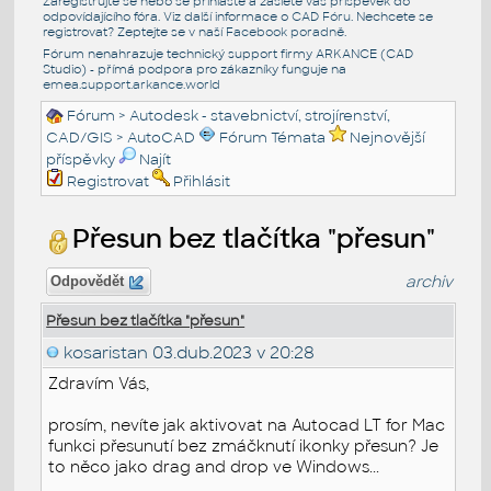
Zaregistrujte se nebo se přihlašte a zašlete váš příspěvek do
odpovídajícího fóra. Viz další informace o
CAD Fóru
. Nechcete se
registrovat? Zeptejte se v naší
Facebook poradně
.
Fórum nenahrazuje technický support firmy ARKANCE (CAD
Studio) - přímá podpora pro zákazníky funguje na
emea.support.arkance.world
Fórum
>
Autodesk - stavebnictví, strojírenství,
CAD/GIS
>
AutoCAD
Fórum Témata
Nejnovější
příspěvky
Najít
Registrovat
Přihlásit
Přesun bez tlačítka "přesun"
archiv
Odpovědět
Přesun bez tlačítka "přesun"
kosaristan
03.dub.2023 v 20:28
Zdravím Vás,
prosím, nevíte jak aktivovat na Autocad LT for Mac
funkci přesunutí bez zmáčknutí ikonky přesun? Je
to něco jako drag and drop ve Windows...