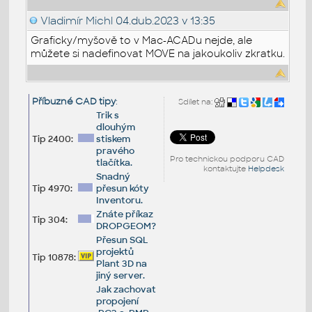
Vladimír Michl
04.dub.2023 v 13:35
Graficky/myšově to v Mac-ACADu nejde, ale
můžete si nadefinovat MOVE na jakoukoliv zkratku.
Příbuzné CAD tipy
:
Sdílet na:
Trik s
dlouhým
Tip 2400:
stiskem
pravého
Pro technickou podporu CAD
tlačítka.
kontaktujte
Helpdesk
Snadný
Tip 4970:
přesun kóty
Inventoru.
Znáte příkaz
Tip 304:
DROPGEOM?
Přesun SQL
projektů
Tip 10878:
Plant 3D na
jiný server.
Jak zachovat
propojení