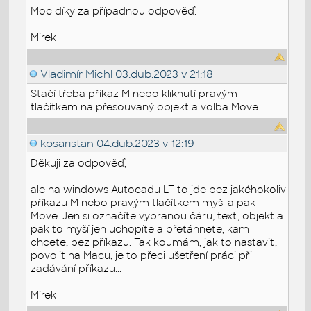
Moc díky za případnou odpověď.
Mirek
Vladimír Michl
03.dub.2023 v 21:18
Stačí třeba příkaz M nebo kliknutí pravým
tlačítkem na přesouvaný objekt a volba Move.
kosaristan
04.dub.2023 v 12:19
Děkuji za odpověď,
ale na windows Autocadu LT to jde bez jakéhokoliv
příkazu M nebo pravým tlačítkem myši a pak
Move. Jen si označíte vybranou čáru, text, objekt a
pak to myší jen uchopíte a přetáhnete, kam
chcete, bez příkazu. Tak koumám, jak to nastavit,
povolit na Macu, je to přeci ušetření práci při
zadávání příkazu...
Mirek