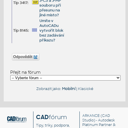
.PC3 a .PMP
Tip 3417:
souboru při
přesunu na
jiné místo?
Umíte v
AutoCADu
Tip 8145:
vytvořit blok
bez zadávání
příkazu?
Odpovědět
Přejít na fórum
Zobrazit jako:
Mobilní
|
Klasické
CAD
fórum
ARKANCE
(CAD
Studio) - Autodesk
Platinum Partner &
Tipy, triky, podpora,