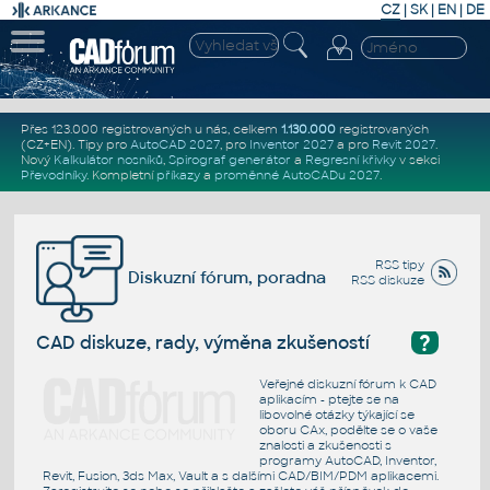
CZ
|
SK
|
EN
|
DE
Přes 123.000 registrovaných u nás, celkem
1.130.000
registrovaných
(CZ+EN)
. Tipy pro
AutoCAD 2027
, pro
Inventor 2027
a pro
Revit 2027
.
Nový
Kalkulátor nosníků
,
Spirograf generátor
a
Regresní křivky
v sekci
Převodníky
.
Kompletní
příkazy
a
proměnné AutoCADu 2027
.
RSS tipy
Diskuzní fórum, poradna
RSS diskuze
?
CAD diskuze, rady, výměna zkušeností
Veřejné diskuzní fórum k CAD
aplikacím - ptejte se na
libovolné otázky týkající se
oboru CAx, podělte se o vaše
znalosti a zkušenosti s
programy AutoCAD, Inventor,
Revit, Fusion, 3ds Max, Vault a s dalšími CAD/BIM/PDM aplikacemi.