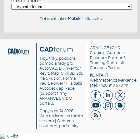
Přejít na fórum
Zobrazit jako:
Mobilní
|
Klasické
CAD
fórum
ARKANCE
(CAD
Studio) - Autodesk
Platinum Partner &
Tipy, triky, podpora,
Training Center &
pomoc a rady pro
Services Partner
AutoCAD, LT, Inventor,
Revit, Map, Civil 3D, 3ds
KONTAKT:
Max, Fusion, Forma,
webmaster.cz@arkance.w
Vault, PowerMill a další
| tel. +420 910 970 111
Autodesk aplikace
(support firmy
ARKANCE). Viz
O
portálu
.
Copyright © 2026 |
Web reklama
na tomto
serveru |
Ochrana
soukromí, podmínky