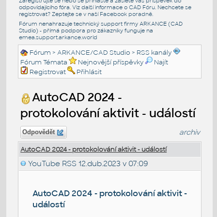
Zaregistrujte se nebo se přihlašte a zašlete váš příspěvek do
odpovídajícího fóra. Viz další informace o
CAD Fóru
. Nechcete se
registrovat? Zeptejte se v naší
Facebook poradně
.
Fórum nenahrazuje technický support firmy ARKANCE (CAD
Studio) - přímá podpora pro zákazníky funguje na
emea.support.arkance.world
Fórum
>
ARKANCE/CAD Studio
>
RSS kanály
Fórum Témata
Nejnovější příspěvky
Najít
Registrovat
Přihlásit
AutoCAD 2024 -
protokolování aktivit - událostí
archiv
Odpovědět
AutoCAD 2024 - protokolování aktivit - událostí
YouTube RSS
12.dub.2023 v 07:09
AutoCAD 2024 - protokolování aktivit -
událostí