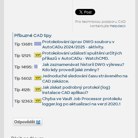
Pro technickou podporu CAD
kontaktujte
Helpdesk
Příbuzné CAD tipy
:
Protokolování úprav DWG souboru v
Tip 13681:
AutoCADu 2024/2025 - aktivity.
Protokolování událostí spuštění určitých
Tip 12121:
příkazů v AutoCADu - WatchCMD.
Jak zaznamenávat historii DWG výkresu?
Tip 14195:
Kdo kdy provedl jaké změny?
Jednoduché sledování času stráveného na
Tip 5602:
CAD zakázce.
Jak získat podrobný protokol (log)
Tip 4128:
instalace CAD aplikací?
Chyba ve Vault Job Processor protokolu
Tip 12363:
logger.log po aktualizaci na verzi 2020.1
Odpovědět